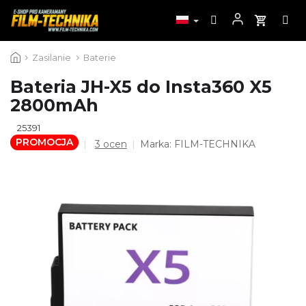
Przejść
Zasilanie
Baterie
do
treści
Bateria JH-X5 do Insta360 X5
2800mAh
25391
PROMOCJA
Średnia
3 ocen
Marka:
FILM-TECHNIKA
ocena
produktu
wynosi
5,0
na
5
gwiazdek.