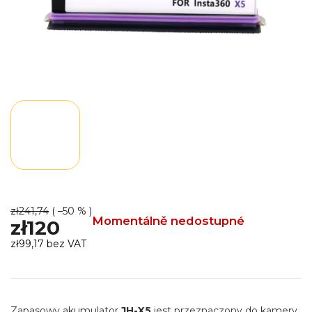
zł241,74
( –50 % )
Momentálně nedostupné
zł120
zł99,17 bez VAT
Cena
jednostkowa:
Zapasowy akumulator
JH-X5
jest przeznaczony do kamery