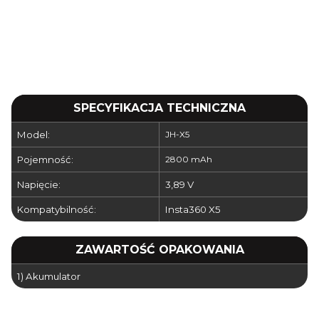
SPECYFIKACJA TECHNICZNA
Model:
JH-X5
Pojemność:
2800 mAh
Napięcie:
3,89 V
Kompatybilność:
Insta360 X5
ZAWARTOŚĆ OPAKOWANIA
1) Akumulator