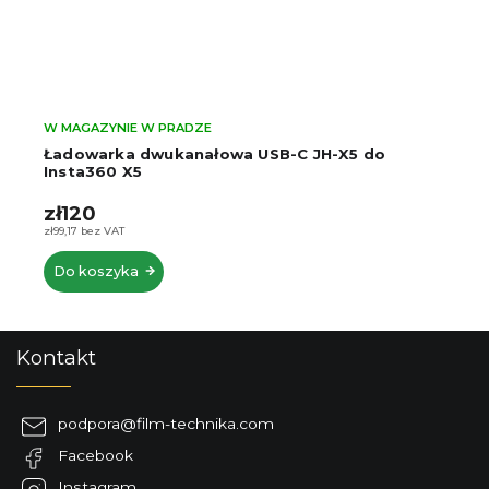
W MAGAZYNIE W PRADZE
Ładowarka dwukanałowa USB-C JH-X5 do
Insta360 X5
zł120
zł99,17 bez VAT
Do koszyka
S
Kontakt
t
o
p
podpora
@
film-technika.com
k
Facebook
a
Instagram