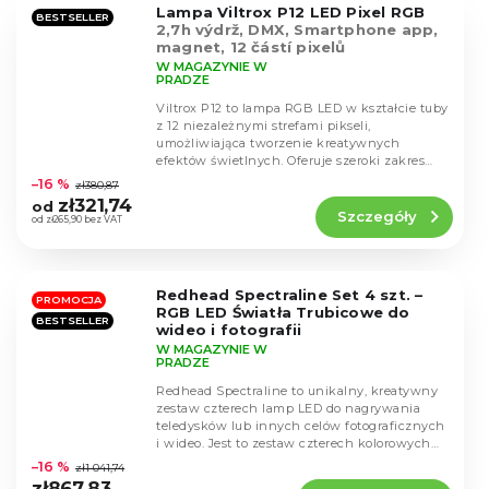
Lampa Viltrox P12 LED Pixel RGB
gwiazdek.
BESTSELLER
2,7h výdrž, DMX, Smartphone app,
magnet, 12 částí pixelů
W MAGAZYNIE W
PRADZE
Viltrox P12 to lampa RGB LED w kształcie tuby
z 12 niezależnymi strefami pikseli,
umożliwiająca tworzenie kreatywnych
Średnia
efektów świetlnych. Oferuje szeroki zakres
ocena
kolorów z...
–16 %
zł380,87
produktu
zł321,74
od
Szczegóły
wynosi
od zł265,90 bez VAT
4,8
na
5
Redhead Spectraline Set 4 szt. –
gwiazdek.
PROMOCJA
RGB LED Światła Trubicowe do
BESTSELLER
wideo i fotografii
W MAGAZYNIE W
PRADZE
Redhead Spectraline to unikalny, kreatywny
zestaw czterech lamp LED do nagrywania
teledysków lub innych celów fotograficznych
Średnia
i wideo. Jest to zestaw czterech kolorowych
ocena
lamp...
–16 %
zł1 041,74
produktu
zł867,83