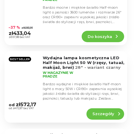
Bardzo mocne i miękkie światło Half-moon
light o jasności 3600 lumenów i rozmiarze 26"
oraz CRI90+ zapewni wysokiej jakości źródło
Średnia
światła do stylizacji rzęs, brwi, paznokci,...
ocena
–37 %
zł693,91
produktu
zł433,04
Do koszyka
wynosi
zł357,88 bez VAT
4,3
na
5
Wydajna lampa kosmetyczna LED
gwiazdek.
BESTSELLER
Half Moon Light 50 W (rzęsy, tatuaż,
makijaż, brwi)
28" - wariant czarny
W MAGAZYNIE W
PRADZE
Bardzo wydajne i miękkie światło Half-moon
light o mocy 50W i CRI90+ zapewnia wysokiej
jakości źródło światła do stylizacji rzęs, brwi,
Średnia
paznokci, tatuaży lub makijażu. Zestaw...
ocena
zł572,17
od
produktu
od zł472,87 bez VAT
Szczegóły
wynosi
4,7
na
5