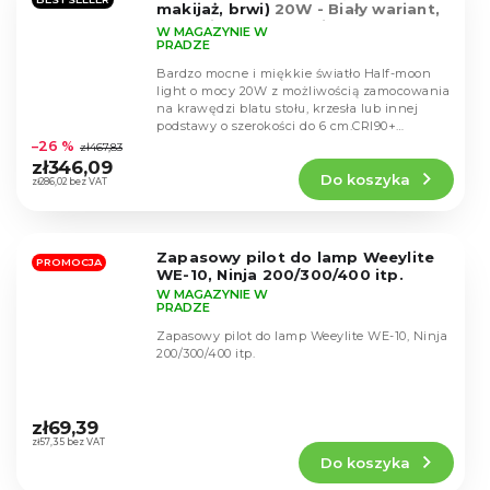
makijaż, brwi)
20W - Biały wariant,
10 poziomów, 3 poziomy
W MAGAZYNIE W
temperatury
PRADZE
Bardzo mocne i miękkie światło Half-moon
light o mocy 20W z możliwością zamocowania
na krawędzi blatu stołu, krzesła lub innej
Średnia
podstawy o szerokości do 6 cm.CRI90+
ocena
zapewnia...
–26 %
zł467,83
produktu
zł346,09
Do koszyka
wynosi
zł286,02 bez VAT
4,8
na
5
Zapasowy pilot do lamp Weeylite
gwiazdek.
PROMOCJA
WE-10, Ninja 200/300/400 itp.
W MAGAZYNIE W
PRADZE
Zapasowy pilot do lamp Weeylite WE-10, Ninja
200/300/400 itp.
Średnia
ocena
zł69,39
produktu
zł57,35 bez VAT
Do koszyka
wynosi
5,0