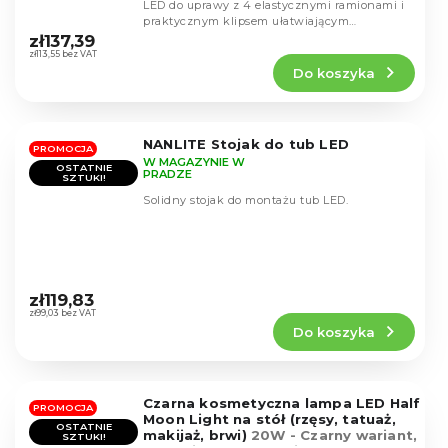
LED do uprawy z 4 elastycznymi ramionami i
Średnia
praktycznym klipsem ułatwiającym
ocena
mocowanie. Oferuje...
zł137,39
produktu
zł113,55 bez VAT
Do koszyka
wynosi
4,5
na
5
NANLITE Stojak do tub LED
gwiazdek.
PROMOCJA
W MAGAZYNIE W
OSTATNIE
PRADZE
SZTUKI!
Solidny stojak do montażu tub LED.
Średnia
ocena
zł119,83
produktu
zł99,03 bez VAT
Do koszyka
wynosi
5,0
na
5
Czarna kosmetyczna lampa LED Half
gwiazdek.
PROMOCJA
Moon Light na stół (rzęsy, tatuaż,
OSTATNIE
makijaż, brwi)
20W - Czarny wariant,
SZTUKI!