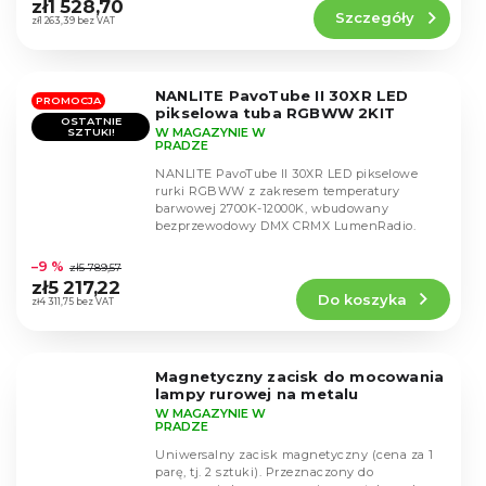
produktu
zł1 528,70
Szczegóły
wynosi
zł1 263,39 bez VAT
5,0
na
5
NANLITE PavoTube II 30XR LED
gwiazdek.
PROMOCJA
pikselowa tuba RGBWW 2KIT
OSTATNIE
W MAGAZYNIE W
SZTUKI!
PRADZE
NANLITE PavoTube II 30XR LED pikselowe
rurki RGBWW z zakresem temperatury
barwowej 2700K-12000K, wbudowany
bezprzewodowy DMX CRMX LumenRadio.
Średnia
ocena
–9 %
zł5 789,57
produktu
zł5 217,22
Do koszyka
wynosi
zł4 311,75 bez VAT
5,0
na
5
Magnetyczny zacisk do mocowania
gwiazdek.
lampy rurowej na metalu
W MAGAZYNIE W
PRADZE
Uniwersalny zacisk magnetyczny (cena za 1
parę, tj. 2 sztuki). Przeznaczony do