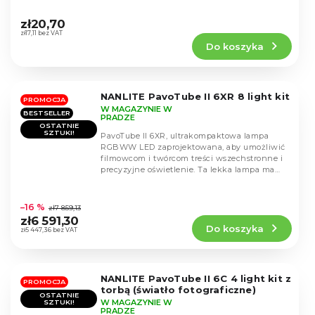
Średnia
ocena
zł20,70
produktu
zł17,11 bez VAT
Do koszyka
wynosi
5,0
na
5
NANLITE PavoTube II 6XR 8 light kit
gwiazdek.
PROMOCJA
W MAGAZYNIE W
BESTSELLER
PRADZE
OSTATNIE
SZTUKI!
PavoTube II 6XR, ultrakompaktowa lampa
RGBWW LED zaprojektowana, aby umożliwić
filmowcom i twórcom treści wszechstronne i
precyzyjne oświetlenie. Ta lekka lampa ma
zaledwie 25...
Średnia
ocena
–16 %
zł7 859,13
produktu
zł6 591,30
Do koszyka
wynosi
zł5 447,36 bez VAT
4,8
na
5
NANLITE PavoTube II 6C 4 light kit z
gwiazdek.
PROMOCJA
torbą (światło fotograficzne)
OSTATNIE
W MAGAZYNIE W
SZTUKI!
PRADZE