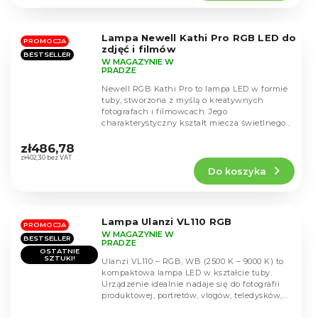
4,8
na
5
Lampa Newell Kathi Pro RGB LED do
gwiazdek.
PROMOCJA
zdjęć i filmów
BESTSELLER
W MAGAZYNIE W
PRADZE
Newell RGB Kathi Pro to lampa LED w formie
tuby, stworzona z myślą o kreatywnych
fotografach i filmowcach. Jego
charakterystyczny kształt miecza świetlnego i
Średnia
długość 64 cm...
ocena
zł486,78
produktu
zł402,30 bez VAT
Do koszyka
wynosi
4,4
na
5
Lampa Ulanzi VL110 RGB
gwiazdek.
PROMOCJA
W MAGAZYNIE W
BESTSELLER
PRADZE
OSTATNIE
SZTUKI!
Ulanzi VL110 – RGB, WB (2500 K – 9000 K) to
kompaktowa lampa LED w kształcie tuby.
Urządzenie idealnie nadaje się do fotografii
produktowej, portretów, vlogów, teledysków,...
Średnia