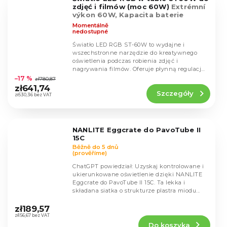
gwiazdek.
zdjęć i filmów (moc 60W)
Extrémní
výkon 60W, Kapacita baterie
4400mAh 11,1V
Momentálně
nedostupné
Światło LED RGB ST-60W to wydajne i
wszechstronne narzędzie do kreatywnego
oświetlenia podczas robienia zdjęć i
Średnia
nagrywania filmów. Oferuje płynną regulację
ocena
kolorów w zakresie...
–17 %
zł780,87
produktu
zł641,74
Szczegóły
wynosi
zł530,36 bez VAT
5,0
na
5
NANLITE Eggcrate do PavoTube II
gwiazdek.
15C
Běžně do 5 dnů
(prověříme)
ChatGPT powiedział: Uzyskaj kontrolowane i
ukierunkowane oświetlenie dzięki NANLITE
Eggcrate do PavoTube II 15C. Ta lekka i
składana siatka o strukturze plastra miodu...
Średnia
ocena
zł189,57
produktu
zł156,67 bez VAT
Do koszyka
wynosi