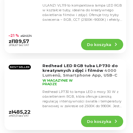
ULANZI VL119 to kompaktowa lampa LED RGB
w kształcie tuby, idealna do kreatywnego
oświetlania filmów i zdjęć. Oferuje trzy tryby
świecenia – RGB, CCT (2500K–9000K) i efekty...
Średnia
ocena
–21 %
zł241,74
produktu
zł189,57
Do koszyka
wynosi
zł156,67 bez VAT
4,6
na
5
Redhead LED RGB tuba LP730 do
gwiazdek.
BESTSELLER
kreatywnych zdjęć i filmów
4000
Lumenů, Smartphone App, USB-C
W MAGAZYNIE W
PRADZE
Redhead LP730 to lampa LED o mocy 30 W z
oświetleniem RGB, która oferuje szeroką
regulację intensywności światła i temperatury
Średnia
barwowej w zakresie od 2500K do 9900K. Jest...
ocena
zł485,22
produktu
zł401,01 bez VAT
Do koszyka
wynosi
4,6