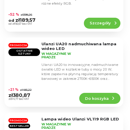
różne efekty RGB.
Średnia
ocena
–52 %
zł398,26
produktu
zł189,57
od
Szczegóły
wynosi
od zł156,67 bez VAT
4,5
na
5
Ulanzi UA20 nadmuchiwana lampa
gwiazdek.
PROMOCJA
wideo LED
OSTATNIE
W MAGAZYNIE W
SZTUKI!
PRADZE
Ulanzi UA20 to innowacyjne, nadmuchiwane
światło LED w kształcie tuby o mocy 20 W,
które zapewnia płynną regulację temperatury
barwowej w zakresie 2700K–6500K oraz
Średnia
wierne...
ocena
–21 %
zł485,22
produktu
zł380,87
Do koszyka
wynosi
zł314,77 bez VAT
4,8
na
5
Lampa wideo Ulanzi VL119 RGB LED
gwiazdek.
PROMOCJA
W MAGAZYNIE W
BESTSELLER
PRADZE