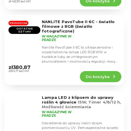
Do koszyka
wynosi
zł1 422,93 bez VAT
4,6
na
5
NANLITE PavoTube II 6C - światło
gwiazdek.
PROMOCJA
filmowe z RGB (światło
OSTATNIE
fotograficzne)
SZTUKI!
W MAGAZYNIE W
PRADZE
Nanlite PavoTube II 6C to ultraprzenośna i
wszechstronna lampa LED RGBWW w
kształcie tuby ze zintegrowanym
Średnia
akumulatorem i możliwością regulacji mocy
ocena
światła w zakresie 0-100%,...
zł380,87
produktu
zł314,77 bez VAT
Do koszyka
wynosi
4,5
na
5
Lampa LED z klipsem do uprawy
gwiazdek.
roślin 4 głowice
15W, Timer 4/8/12 h,
Możliwość ściemniania
W MAGAZYNIE W
PRADZE
Oświetlenie do uprawy roślin dzięki
promieniowaniu UV. Pełnospektralne światło