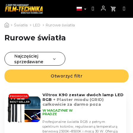
Przejść
Światła
LED
Rurowe światła
do
treści
Rurowe światła
Najczęściej
S
sprzedawane
o
Najtańsze
r
Otworzyć filtr
L
Najdroższe
t
i
o
Alfabetycznie
s
w
Viltrox K90 zestaw dwóch lamp LED
t
PROMOCJA
RGB
+ Plaster miodu (GRID)
a
BESTSELLER
a
całkowicie za darmo poza
n
standardowy pakiet
p
W MAGAZYNIE W
i
PRADZE
r
e
Profesjonalne światła RGB z pełnym
o
p
spektrum kolorów, regulowaną temperaturą
d
barwową 2500K–8500K i mocą 30 W. Oferują