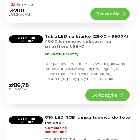
ocena
dodatkowe oświetlenie.
–35 %
zł311,30
produktu
zł200
Szczegóły
wynosi
zł165,29 bez VAT
5,0
na
5
Tuba LED na biurko (2800 – 6500K)
gwiazdek.
OSTATNIE
4000 lumenów, aplikacja na
SZTUKI!
smartfon, USB-C
SKLADEM (PRAHA)
Kompaktowe światło LED USB z regulowaną
temperaturą barwową i płynną regulacją
jasności. Idealne do wideokonferencji,
Średnia
streamingu, pracy przy biurku lub jako
ocena
dodatkowe oświetlenie.
zł86,78
produktu
zł71,72 bez VAT
Do koszyka
wynosi
5,0
na
5
G10 LED RGB lampa tubowa do foto
gwiazdek.
OSTATNIE
i wideo
SZTUKI!
Momentálně
nedostupné
G10 LED RGB Tube Light to kompaktowe i