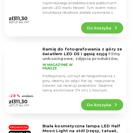
najmniejszego przedstawiciela podłużnych
paneli LED marki Newell. Tym razem nieco
Średnia
smuklejsza obudowa została wykonana z
ocena
metalu. Nowością jest...
zł311,30
produktu
zł257,27 bez VAT
Do koszyka
wynosi
5,0
na
5
Ramię do fotografowania z góry ze
gwiazdek.
światłem LED D5 i gęsią szyją
Filmy
unboxingowe, zdjęcia produktów,
flatlay
W MAGAZYNIE W
PRADZE
Profesjonalny uchwyt do fotografowania z
góry, idealny do zdjęć flat lay, nagrywania
tutoriali lub recenzji produktów. Stabilne
Średnia
ramię aluminiowe (74 cm) z mocnym
ocena
zaciskiem na...
–28 %
zł433,04
produktu
zł311,30
Do koszyka
wynosi
zł257,27 bez VAT
4,8
na
5
Biała kosmetyczna lampa LED Half
gwiazdek.
PROMOCJA
Moon Light na stół (rzęsy, tatuaż,
BESTSELLER