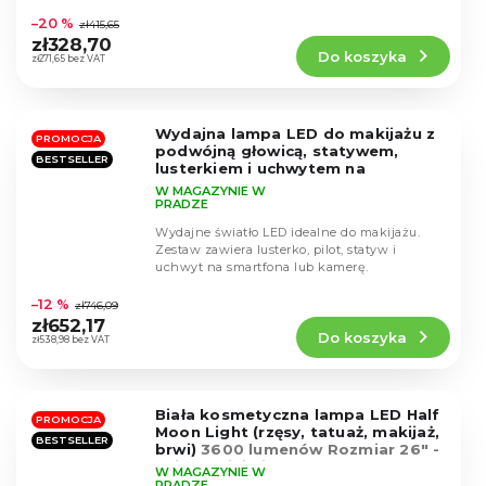
ocena
–20 %
zł415,65
produktu
zł328,70
Do koszyka
wynosi
zł271,65 bez VAT
4,4
na
5
Wydajna lampa LED do makijażu z
gwiazdek.
PROMOCJA
podwójną głowicą, statywem,
BESTSELLER
lusterkiem i uchwytem na
smartfona
W MAGAZYNIE W
PRADZE
Wydajne światło LED idealne do makijażu.
Zestaw zawiera lusterko, pilot, statyw i
uchwyt na smartfona lub kamerę.
Średnia
ocena
–12 %
zł746,09
produktu
zł652,17
Do koszyka
wynosi
zł538,98 bez VAT
4,5
na
5
Biała kosmetyczna lampa LED Half
gwiazdek.
PROMOCJA
Moon Light (rzęsy, tatuaż, makijaż,
BESTSELLER
brwi)
3600 lumenów Rozmiar 26" -
najbardziej niezawodny model,
W MAGAZYNIE W
zerowa awaryjność
PRADZE