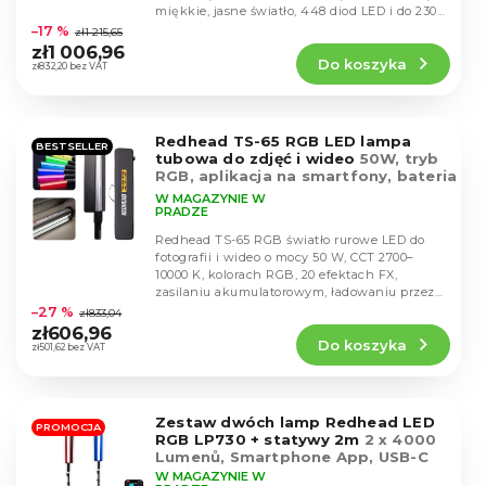
r
Średnia
u
miękkie, jasne światło, 448 diod LED i do 2300
ocena
o
lm strumienia...
–17 %
zł1 215,65
k
produktu
d
zł1 006,96
t
Do koszyka
wynosi
zł832,20 bez VAT
u
ó
4,6
k
w
na
t
5
Redhead TS-65 RGB LED lampa
ó
gwiazdek.
BESTSELLER
tubowa do zdjęć i wideo
50W, tryb
w
RGB, aplikacja na smartfony, bateria
4400 mAh
W MAGAZYNIE W
PRADZE
Redhead TS-65 RGB światło rurowe LED do
fotografii i wideo o mocy 50 W, CCT 2700–
10000 K, kolorach RGB, 20 efektach FX,
Średnia
zasilaniu akumulatorowym, ładowaniu przez
ocena
USB-C i...
–27 %
zł833,04
produktu
zł606,96
Do koszyka
wynosi
zł501,62 bez VAT
5,0
na
5
Zestaw dwóch lamp Redhead LED
gwiazdek.
PROMOCJA
RGB LP730 + statywy 2m
2 x 4000
Lumenů, Smartphone App, USB-C
W MAGAZYNIE W