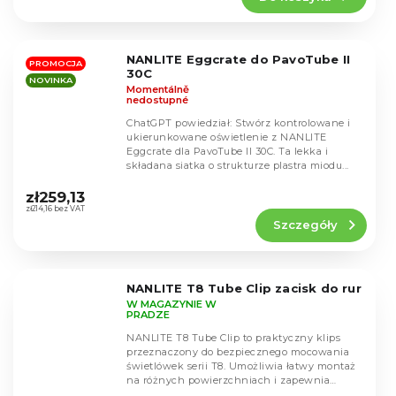
4,5
na
5
NANLITE Eggcrate do PavoTube II
gwiazdek.
PROMOCJA
30C
NOVINKA
Momentálně
nedostupné
ChatGPT powiedział: Stwórz kontrolowane i
ukierunkowane oświetlenie z NANLITE
Eggcrate dla PavoTube II 30C. Ta lekka i
składana siatka o strukturze plastra miodu...
Średnia
ocena
zł259,13
produktu
zł214,16 bez VAT
Szczegóły
wynosi
5,0
na
5
NANLITE T8 Tube Clip zacisk do rur
gwiazdek.
W MAGAZYNIE W
PRADZE
NANLITE T8 Tube Clip to praktyczny klips
przeznaczony do bezpiecznego mocowania
świetlówek serii T8. Umożliwia łatwy montaż
na różnych powierzchniach i zapewnia
stabilną pozycję...