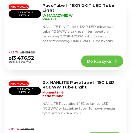
5
PavoTube II 15XR 2KIT LED Tube
gwiazdek.
PROMOCJA
Light
OSTATNIE
W MAGAZYNIE W
SZTUKI!
PRADZE
NANLITE PavoTube II 15XR LED pikselowa
tuba RGBWW z zakresem temperatury
barwowej 2700K-12000K, wbudowany
bezprzewodowy DMX CRMX LumenRadio.
Średnia
ocena
–13 %
zł3 998,26
produktu
zł3 476,52
Do koszyka
wynosi
zł2 873,16 bez VAT
4,9
na
5
2 x NANLITE Pavotube II 15C LED
gwiazdek.
PROMOCJA
RGBWW Tube Light
OSTATNIE
Momentálně
SZTUKI!
nedostupné
NANLITE Pavotube II 15C to lampa LED
RGBWW w kształcie tuby. To nowa wersja
tych lamp z 2024 roku.
Średnia
ocena
–16 %
zł1 824,35