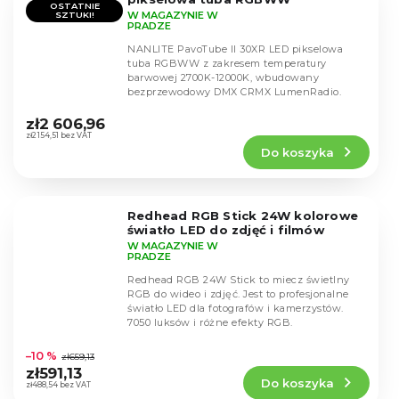
OSTATNIE
W MAGAZYNIE W
SZTUKI!
PRADZE
NANLITE PavoTube II 30XR LED pikselowa
tuba RGBWW z zakresem temperatury
barwowej 2700K-12000K, wbudowany
bezprzewodowy DMX CRMX LumenRadio.
Średnia
ocena
zł2 606,96
produktu
zł2 154,51 bez VAT
Do koszyka
wynosi
5,0
na
5
Redhead RGB Stick 24W kolorowe
gwiazdek.
światło LED do zdjęć i filmów
W MAGAZYNIE W
PRADZE
Redhead RGB 24W Stick to miecz świetlny
RGB do wideo i zdjęć. Jest to profesjonalne
światło LED dla fotografów i kamerzystów.
7050 luksów i różne efekty RGB.
Średnia
ocena
–10 %
zł659,13
produktu
zł591,13
Do koszyka
wynosi
zł488,54 bez VAT