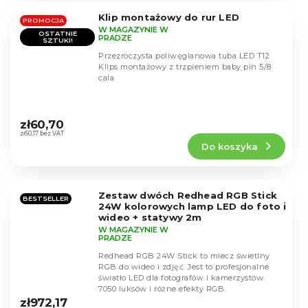
5
Klip montażowy do rur LED
gwiazdek.
PROMOCJA
W MAGAZYNIE W
OSTATNIE
PRADZE
SZTUKI!
Przezroczysta poliwęglanowa tuba LED T12
Klips montażowy z trzpieniem baby pin 5/8
cala
Średnia
ocena
zł60,70
produktu
zł50,17 bez VAT
Do koszyka
wynosi
5,0
na
5
Zestaw dwóch Redhead RGB Stick
gwiazdek.
BESTSELLER
24W kolorowych lamp LED do foto i
wideo + statywy 2m
W MAGAZYNIE W
PRADZE
Redhead RGB 24W Stick to miecz świetlny
RGB do wideo i zdjęć. Jest to profesjonalne
światło LED dla fotografów i kamerzystów.
Średnia
7050 luksów i różne efekty RGB.
ocena
zł972,17