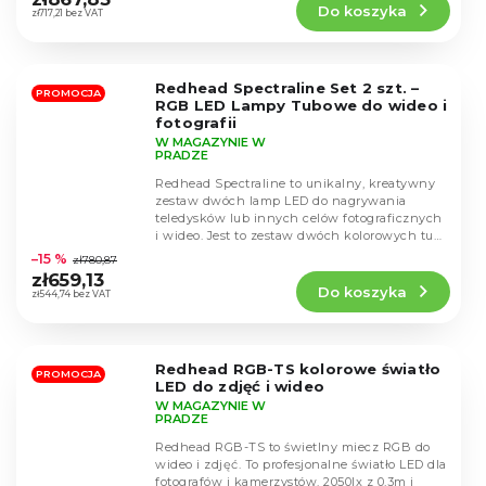
Do koszyka
wynosi
zł717,21 bez VAT
4,4
na
5
Redhead Spectraline Set 2 szt. –
gwiazdek.
PROMOCJA
RGB LED Lampy Tubowe do wideo i
fotografii
W MAGAZYNIE W
PRADZE
Redhead Spectraline to unikalny, kreatywny
zestaw dwóch lamp LED do nagrywania
teledysków lub innych celów fotograficznych
Średnia
i wideo. Jest to zestaw dwóch kolorowych tub
ocena
LED RGB,...
–15 %
zł780,87
produktu
zł659,13
Do koszyka
wynosi
zł544,74 bez VAT
4,6
na
5
Redhead RGB-TS kolorowe światło
gwiazdek.
PROMOCJA
LED do zdjęć i wideo
W MAGAZYNIE W
PRADZE
Redhead RGB-TS to świetlny miecz RGB do
wideo i zdjęć. To profesjonalne światło LED dla
fotografów i kamerzystów. 2050lx z 0,3m i