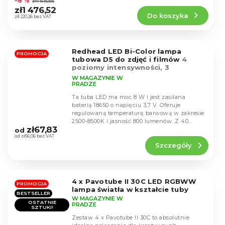
–8 %
zł1 615,65
produktu
zł1 476,52
Do koszyka
wynosi
zł1 220,26 bez VAT
4,5
na
5
Redhead LED Bi-Color lampa
gwiazdek.
PROMOCJA
tubowa D5 do zdjęć i filmów
4
poziomy intensywności, 3
temperatury światła
W MAGAZYNIE W
PRADZE
Ta tuba LED ma moc 8 W i jest zasilana
baterią 18650 o napięciu 3,7 V. Oferuje
regulowaną temperaturę barwową w zakresie
Średnia
2500-8500K i jasność 800 lumenów. Z 40
ocena
zł67,83
diodami LED i...
od
produktu
od zł56,06 bez VAT
Szczegóły
wynosi
4,8
na
5
4 x Pavotube II 30C LED RGBWW
gwiazdek.
PROMOCJA
lampa światła w kształcie tuby
BESTSELLER
W MAGAZYNIE W
OSTATNIE
PRADZE
SZTUKI!
Zestaw 4 x Pavotube II 30C to absolutnie