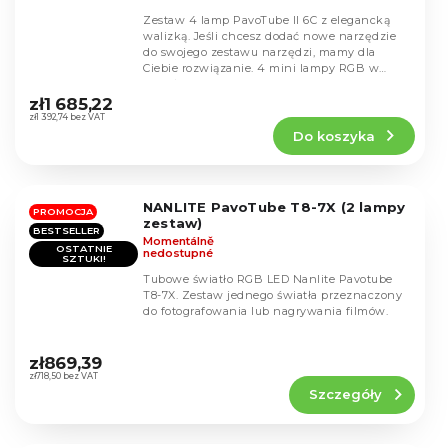
Zestaw 4 lamp PavoTube II 6C z elegancką
walizką. Jeśli chcesz dodać nowe narzędzie
do swojego zestawu narzędzi, mamy dla
Ciebie rozwiązanie. 4 mini lampy RGB w
Średnia
kształcie tuby,...
ocena
zł1 685,22
produktu
zł1 392,74 bez VAT
Do koszyka
wynosi
4,5
na
5
NANLITE PavoTube T8-7X (2 lampy
gwiazdek.
PROMOCJA
zestaw)
BESTSELLER
Momentálně
OSTATNIE
nedostupné
SZTUKI!
Tubowe światło RGB LED Nanlite Pavotube
T8-7X. Zestaw jednego światła przeznaczony
do fotografowania lub nagrywania filmów.
Średnia
ocena
zł869,39
produktu
zł718,50 bez VAT
Szczegóły
wynosi
4,3
na