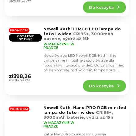
produktu
zł803,45 bez VAT
Do koszyka
wynosi
4,4
na
5
Newell Kathi III RGB LED lampa do
gwiazdek.
PROMOCJA
foto i wideo
CRI95+, 3000mAh
OSTATNIE
baterie, výdrž až 15h
SZTUKI!
W MAGAZYNIE W
PRADZE
Nowe światło LED Newell RGB Kathi III to
uniwersalne i mobilne źródło światła dla
fotografów i twórców wideo, którzy chcą mieć
Średnia
pełną kontrolę nad kolorem, temperaturą i...
ocena
zł398,26
produktu
zł329,14 bez VAT
Do koszyka
wynosi
5,0
na
5
Newell Kathi Nano PRO RGB mini led
gwiazdek.
PROMOCJA
lampa do foto i wideo
CRI95+,
3000mAh baterie, výdrž až 15h
W MAGAZYNIE W
PRADZE
Kathi Nano Pro to ulepszona wersja