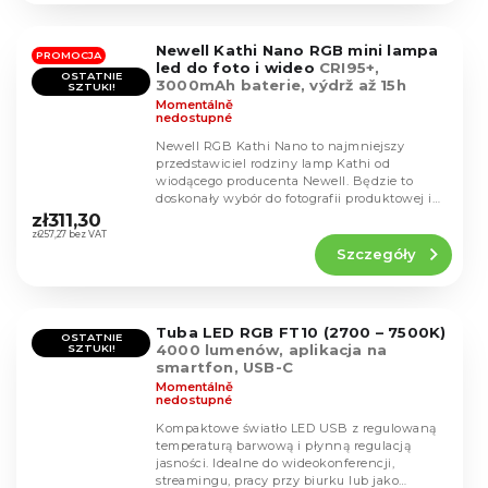
na
5
Newell Kathi Nano RGB mini lampa
gwiazdek.
PROMOCJA
led do foto i wideo
CRI95+,
OSTATNIE
3000mAh baterie, výdrž až 15h
SZTUKI!
Momentálně
nedostupné
Newell RGB Kathi Nano to najmniejszy
przedstawiciel rodziny lamp Kathi od
wiodącego producenta Newell. Będzie to
Średnia
doskonały wybór do fotografii produktowej i
ocena
portretowej, a także...
zł311,30
produktu
zł257,27 bez VAT
Szczegóły
wynosi
4,5
na
5
Tuba LED RGB FT10 (2700 – 7500K)
gwiazdek.
OSTATNIE
4000 lumenów, aplikacja na
SZTUKI!
smartfon, USB-C
Momentálně
nedostupné
Kompaktowe światło LED USB z regulowaną
temperaturą barwową i płynną regulacją
jasności. Idealne do wideokonferencji,
Średnia
streamingu, pracy przy biurku lub jako