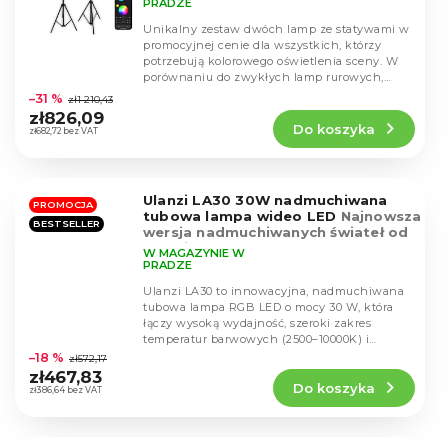
PRADZE
Unikalny zestaw dwóch lamp ze statywami w
promocyjnej cenie dla wszystkich, którzy
potrzebują kolorowego oświetlenia sceny. W
Średnia
porównaniu do zwykłych lamp rurowych,
ocena
zestaw jest...
–31 %
zł1 210,43
produktu
zł826,09
Do koszyka
wynosi
zł682,72 bez VAT
4,5
na
5
Ulanzi LA30 30W nadmuchiwana
gwiazdek.
PROMOCJA
tubowa lampa wideo LED
Najnowsza
BESTSELLER
wersja nadmuchiwanych świateł od
Ulanzi
W MAGAZYNIE W
PRADZE
Ulanzi LA30 to innowacyjna, nadmuchiwana
tubowa lampa RGB LED o mocy 30 W, która
łączy wysoką wydajność, szeroki zakres
Średnia
temperatur barwowych (2500–10000K) i
ocena
maksymalną...
–18 %
zł572,17
produktu
zł467,83
Do koszyka
wynosi
zł386,64 bez VAT
5,0
na
5