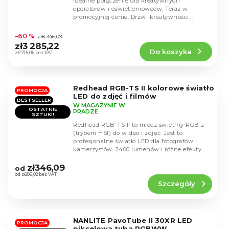
idealne połączenie dla kreatywnych
operatorów i oświetleniowców. Teraz w
promocyjnej cenie. Drzwi kreatywności
Średnia
otworzą się jeszcze...
ocena
–60 %
zł8 346,09
produktu
zł3 285,22
Do koszyka
wynosi
zł2 715,06 bez VAT
4,7
na
5
Redhead RGB-TS II kolorowe światło
gwiazdek.
PROMOCJA
LED do zdjęć i filmów
BESTSELLER
W MAGAZYNIE W
OSTATNIE
PRADZE
SZTUKI!
Redhead RGB-TS II to miecz świetlny RGB z
(trybem HSI) do wideo i zdjęć. Jest to
profesjonalne światło LED dla fotografów i
kamerzystów. 2400 lumenów i różne efekty
Średnia
RGB.
ocena
zł346,09
od
produktu
od zł286,02 bez VAT
Szczegóły
wynosi
4,4
na
5
NANLITE PavoTube II 30XR LED
gwiazdek.
PROMOCJA
pikselowa tuba RGBWW