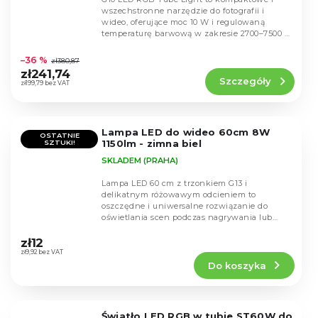
wszechstronne narzędzie do fotografii i
wideo, oferujące moc 10 W i regulowaną
temperaturę barwową w zakresie 2700–7500 K.
Średnia
Dzięki 140...
ocena
–36 %
zł380,87
produktu
zł241,74
Szczegóły
wynosi
zł199,79 bez VAT
5,0
na
5
Lampa LED do wideo 60cm 8W
gwiazdek.
OSTATNIE
1150lm - zimna biel
SZTUKI!
SKLADEM (PRAHA)
Lampa LED 60 cm z trzonkiem G13 i
delikatnym różowawym odcieniem to
oszczędne i uniwersalne rozwiązanie do
oświetlania scen podczas nagrywania lub
Średnia
fotografowania, prezentacji,...
ocena
zł12
produktu
zł9,92 bez VAT
Do koszyka
wynosi
5,0
na
5
Światło LED RGB w tubie ST60W do