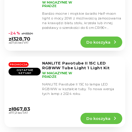
10 poziomów, 3 poziomy
W MAGAZYNIE W
temperatury
PRADZE
Bardzo mocne i miękkie światło Half-moon
light o mocy 20W z możliwością zamocowania
na krawędzi blatu stołu, krzesła lub innej
Średnia
podstawy o szerokości do 6 cm.CRI90+
ocena
zapewnia...
–24 %
zł433,04
produktu
zł328,70
Do koszyka
wynosi
zł271,65 bez VAT
4,9
na
5
NANLITE Pavotube II 15C LED
gwiazdek.
PROMOCJA
RGBWW Tube Light 1 Light Kit
OSTATNIE
W MAGAZYNIE W
SZTUKI!
PRADZE
NANLITE Pavotube II 15C to lampa LED
RGBWW w kształcie tuby. To nowa wersja
tych lamp z 2024 roku.
Średnia
ocena
zł867,83
produktu
zł717,21 bez VAT
Do koszyka
wynosi
4,6
na