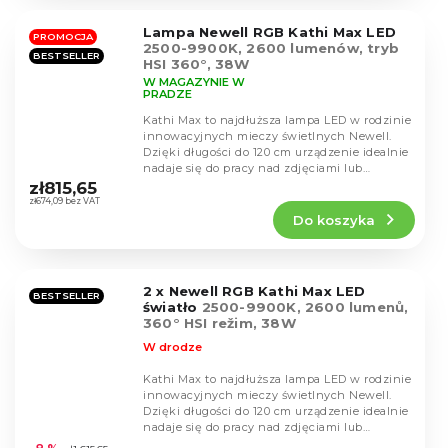
na
5
Lampa Newell RGB Kathi Max LED
gwiazdek.
PROMOCJA
2500-9900K, 2600 lumenów, tryb
BESTSELLER
HSI 360°, 38W
W MAGAZYNIE W
PRADZE
Kathi Max to najdłuższa lampa LED w rodzinie
innowacyjnych mieczy świetlnych Newell.
Dzięki długości do 120 cm urządzenie idealnie
Średnia
nadaje się do pracy nad zdjęciami lub
ocena
filmami....
zł815,65
produktu
zł674,09 bez VAT
Do koszyka
wynosi
4,8
na
5
2 x Newell RGB Kathi Max LED
gwiazdek.
BESTSELLER
światło
2500-9900K, 2600 lumenů,
360° HSI režim, 38W
W drodze
Kathi Max to najdłuższa lampa LED w rodzinie
innowacyjnych mieczy świetlnych Newell.
Dzięki długości do 120 cm urządzenie idealnie
Średnia
nadaje się do pracy nad zdjęciami lub
ocena
filmami....