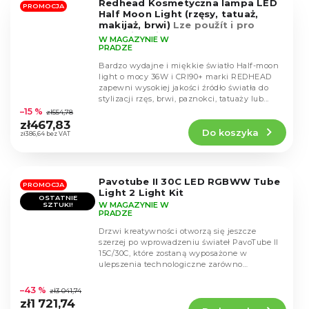
Redhead Kosmetyczna lampa LED
gwiazdek.
PROMOCJA
Half Moon Light (rzęsy, tatuaż,
makijaż, brwi)
Lze použít i pro
unboxing videa
W MAGAZYNIE W
PRADZE
Bardzo wydajne i miękkie światło Half-moon
light o mocy 36W i CRI90+ marki REDHEAD
zapewni wysokiej jakości źródło światła do
Średnia
stylizacji rzęs, brwi, paznokci, tatuaży lub...
ocena
–15 %
zł554,78
produktu
zł467,83
Do koszyka
wynosi
zł386,64 bez VAT
4,6
na
5
Pavotube II 30C LED RGBWW Tube
gwiazdek.
PROMOCJA
Light 2 Light Kit
OSTATNIE
W MAGAZYNIE W
SZTUKI!
PRADZE
Drzwi kreatywności otworzą się jeszcze
szerzej po wprowadzeniu świateł PavoTube II
15C/30C, które zostaną wyposażone w
ulepszenia technologiczne zarówno
Średnia
wewnętrznie, jak i...
ocena
–43 %
zł3 041,74
produktu
zł1 721,74