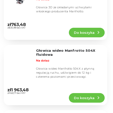
Głowica 3D ze składanymi uchwytami
włoskiego producenta Manfrotto.
Średnia
ocena
zł763,48
produktu
zł630,98 bez VAT
Do koszyka
wynosi
4,4
na
5
Głowica wideo Manfrotto 504X
gwiazdek.
fluidowa
Na dotaz
Głowica wideo Manfrotto 504X z płynną
regulacją ruchu, udźwigiem do 12 kg i
czterema poziomami przeciwwagi.
Średnia
ocena
zł1 963,48
produktu
zł1 622,71 bez VAT
Do koszyka
wynosi
5,0
na
5