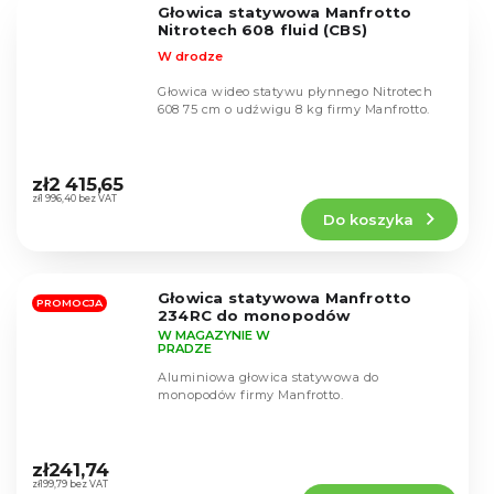
Głowica statywowa Manfrotto
gwiazdek.
Nitrotech 608 fluid (CBS)
W drodze
Głowica wideo statywu płynnego Nitrotech
608 75 cm o udźwigu 8 kg firmy Manfrotto.
Średnia
ocena
zł2 415,65
produktu
zł1 996,40 bez VAT
Do koszyka
wynosi
4,5
na
5
Głowica statywowa Manfrotto
gwiazdek.
PROMOCJA
234RC do monopodów
W MAGAZYNIE W
PRADZE
Aluminiowa głowica statywowa do
monopodów firmy Manfrotto.
Średnia
ocena
zł241,74
produktu
zł199,79 bez VAT