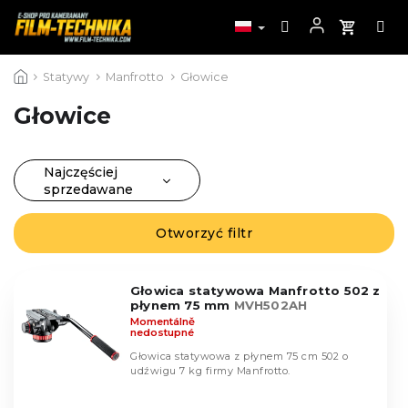
Przejść
Statywy
Manfrotto
Głowice
do
treści
Głowice
Najczęściej
S
sprzedawane
o
Najtańsze
L
r
Otworzyć filtr
i
Najdroższe
t
s
o
Alfabetycznie
t
w
Głowica statywowa Manfrotto 502 z
a
płynem 75 mm
MVH502AH
a
p
Momentálně
n
nedostupné
r
i
Głowica statywowa z płynem 75 cm 502 o
o
e
udźwigu 7 kg firmy Manfrotto.
d
p
u