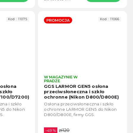
Kod :
11075
Kod :
11066
PROMOCJA
W MAGAZYNIE W
Średnia
Średn
PRADZE
ocena
ocen
osłona
GGS LARMOR GEN5 osłona
produktu
produ
szkło
przeciwsłoneczna i szkło
wynosi
wynos
7100/D7200)
ochronne (Nikon D800/D800E)
5,0
5,0
na i szkło
Osłona przeciwsłoneczna i szkło
na
na
5 do Nikon
ochronne LARMOR GEN5 do Nikon
5
5
S.
D800/D800E, firmy GGS.
gwiazdek.
gwiaz
zł120
–49 %