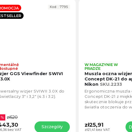
Kod :
7795
ROMOCJA
ESTSELLER
mentálně
W MAGAZYNIE W
Średnia
dostupné
PRADZE
ocena
zjer GGS Viewfinder SWIVI
Muszla oczna wizje
produktu
 3.0X
Concept DK-21 do 
wynosi
Nikon
SKU.2233
4,8
wersalny wizjer SVIWII 3.0X do
Ergonomiczna muszla 
na
wietlaczy 3" i 3,2" (4:3 i 3:2).
Concept DK-21 z miękk
5
skutecznie blokuje pr
gwiazdek.
światła otoczenia do wi
zapewnia czysty i ostr
zł520
4 %
podczas...
443,30
zł25,91
Szczegóły
D
66,36 bez VAT
zł21,41 bez VAT