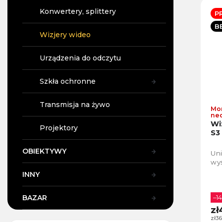
Konwertery, splittery
P
B
Wizjery wideo
Urządzenia do odczytu
Szkła ochronne
Transmisja na żywo
Mo
ne
Wi
Projektory
S3
OBIEKTYWY
Uni
wyś
INNY
BAZAR
–1
zł
zł3