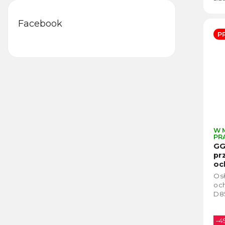
Facebook
P
W 
PR
GG
pr
oc
Osł
oc
D85
–4