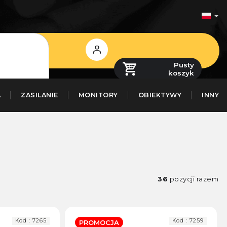
Zaloguj
się
Pusty
koszyk
A
ZASILANIE
MONITORY
OBIEKTYWY
INNY
36
pozycji razem
Kod :
7265
Kod :
7259
PROMOCJA