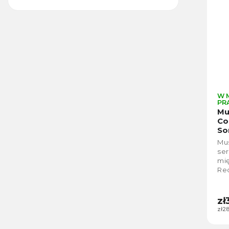
W 
PR
Mu
Co
So
Mu
se
mię
Red
zw
dłu
zł
zł2