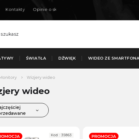
Kontakty
Opinie o sklepie
Dostarczamy do Polski
ATYWY
ŚWIATŁA
DŹWIĘK
WIDEO ZE SMARTFON
Monitory
Wizjery wideo
jery wideo
jczęściej
przedawane
ajtańsze
ajdroższe
Kod :
35863
ROMOCJA
PROMOCJA