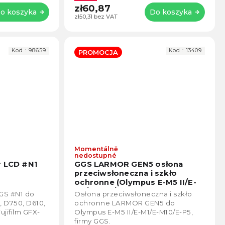
zł60,87
o koszyka
Do koszyka
zł50,31 bez VAT
Kod :
98659
Kod :
13409
PROMOCJA
Momentálně
Średnia
Średn
nedostupné
ocena
ocen
r LCD #N1
GGS LARMOR GEN5 osłona
produktu
produ
przeciwsłoneczna i szkło
wynosi
wynos
ochronne (Olympus E-M5 II/E-
5,0
5,0
M1/E-M10/E-P5)
GS #N1 do
Osłona przeciwsłoneczna i szkło
na
na
, D750, D610,
ochronne LARMOR GEN5 do
5
5
ujifilm GFX-
Olympus E-M5 II/E-M1/E-M10/E-P5,
gwiazdek.
gwiaz
firmy GGS.