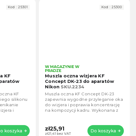
Kod :
25301
Kod :
25300
W MAGAZYNIE W
Średnia
Średn
PRADZE
ocena
ocen
ra KF
Muszla oczna wizjera KF
produktu
produ
aparatów
Concept DK-23 do aparatów
wynosi
wynos
Nikon
SKU.2234
5,0
4,5
oczna KF
Muszla oczna KF Concept DK-23
na
na
iego silikonu
zapewnia wygodne przyleganie oka
5
5
zenikanie
do wizjera i poprawia koncentrację
gwiazdek.
gwiaz
zjera i
na kompozycji kadru. Wykonana z
y obraz
wysokiej jakości silikonu i tworzywa
ABS,...
zł25,91
o koszyka
Do koszyka
zł21,41 bez VAT