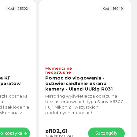
Kod :
25302
Kod :
16049
Momentálně
Średnia
Średn
nedostupné
ocena
ocen
ra KF
Pomoc do vlogowania -
produktu
produ
aparatów
odzwierciedlenie ekranu
wynosi
wynos
kamery - Ulanzi UURig R031
5,0
5,0
szla oczna KF
Mirroring wyświetlacza obrazu na
na
na
ga
bezlusterkowcach typu Sony A6300,
5
5
 i zakłócenia
Fuji, Nikon Z i wszystkich
gwiazdek.
gwiaz
Wykonana z
podobnych modelach.
la
u podczas...
zł102,61
Szczegóły
o koszyka
zł84,80 bez VAT