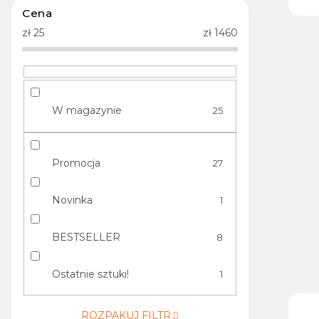
Cena
zł
25
zł
1460
W magazynie
25
Promocja
27
Novinka
1
BESTSELLER
8
Ostatnie sztuki!
1
ROZPAKUJ FILTR