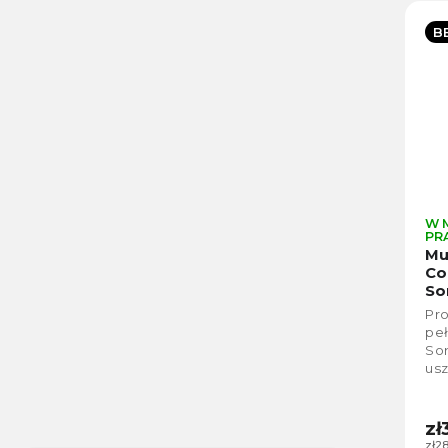
B
W 
PR
Mu
Co
So
Pro
pe
Son
us
czy
Kom
zł
zł2