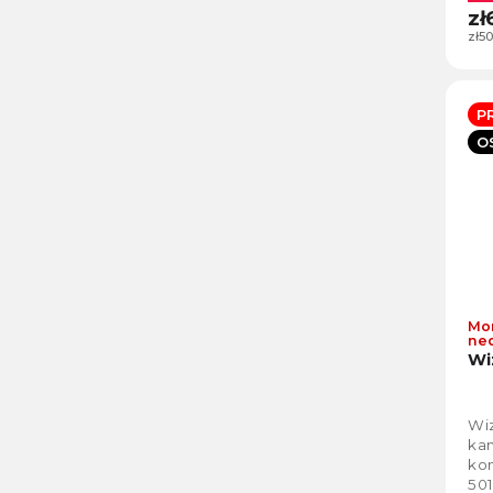
zł
zł50
P
O
Mo
ne
Wi
Wi
ka
kom
50