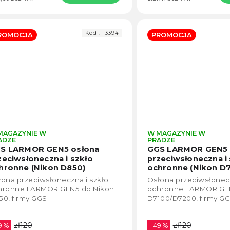
Kod :
13394
ROMOCJA
PROMOCJA
MAGAZYNIE W
W MAGAZYNIE W
Średnia
ADZE
PRADZE
ocena
S LARMOR GEN5 osłona
GGS LARMOR GEN5 
produktu
zeciwsłoneczna i szkło
przeciwsłoneczna i 
wynosi
hronne (Nikon D850)
ochronne (Nikon D
4,3
ona przeciwsłoneczna i szkło
Osłona przeciwsłonecz
na
hronne LARMOR GEN5 do Nikon
ochronne LARMOR GEN
5
0, firmy GGS.
D7100/D7200, firmy GG
gwiazdek.
zł120
zł120
9 %
–49 %