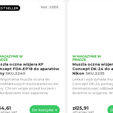
Kod :
25305
ESTSELLER
MAGAZYNIE W
W MAGAZYNIE W
Średnia
ADZE
PRADZE
ocena
szla oczna wizjera KF
Muszla oczna wizje
produktu
ncept FDA-EP18 do aparatów
Concept DK-24 do 
wynosi
ny
SKU.2240
Nikon
SKU.2235
5,0
fesjonalna muszla oczna do
Lekka i wytrzymała mu
na
łnoklatkowych bezlusterkowców
Concept DK-24 poma
5
y. Chroni wizjer przed kurzem i
minimalizować odblaski
gwiazdek.
zkodzeniami oraz zapewnia
świetlne w wizjerze. 
sty widok bez bocznego światła.
miękkiego materiału d
patybilność:...
maksymalnego komfort
34,61
zł25,91
Do koszyka
D
8,60 bez VAT
zł21,41 bez VAT