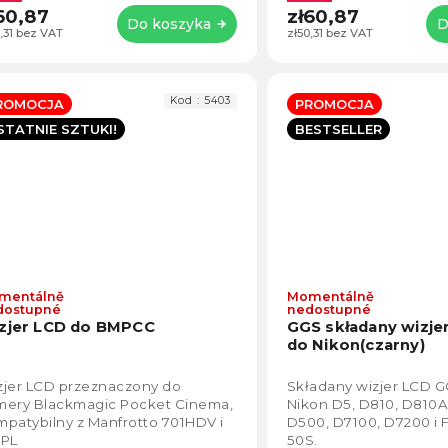
60,87
zł60,87
Do koszyka
D
,31 bez VAT
zł50,31 bez VAT
Kod :
5403
ROMOCJA
PROMOCJA
STATNIE SZTUKI!
BESTSELLER
mentálně
Momentálně
Średnia
dostupné
nedostupné
ocena
zjer LCD do BMPCC
GGS składany wizje
produktu
do Nikon(czarny)
wynosi
4,4
zjer LCD przeznaczony do
Składany wizjer LCD G
na
mery Blackmagic Pocket Cinema,
Nikon D5, D810, D810A
5
patybilny z Manfrotto 701HDV i
D500, D7100, D7200 i F
gwiazdek.
1PL
50S.