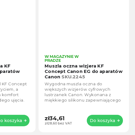
W MAGAZYNIE W
Średnia
Średn
PRADZE
ocena
ocen
ra KF
Muszla oczna wizjera KF
produktu
produ
aparatów
Concept Canon EG do aparatów
wynosi
wynos
Canon
SKU.2245
5,0
5,0
d KF Concept
Wygodna muszla oczna do
na
na
życiem, a
większych wizjerów cyfrowych
5
5
a komfort
lustrzanek Canon. Wykonana z
gwiazdek.
gwiaz
dego ujęcia.
miękkiego silikonu zapewniającego
e światło
długotrwałe użytkowanie oraz
ochronę oczu i wizjera....
zł34,61
o koszyka
Do koszyka
zł28,60 bez VAT