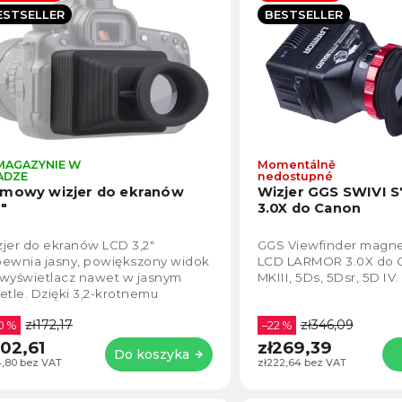
lfabetycznie
ESTSELLER
BESTSELLER
MAGAZYNIE W
Momentálně
Średnia
ADZE
nedostupné
ocena
mowy wizjer do ekranów
Wizjer GGS SWIVI 
produktu
2"
3.0X do Canon
wynosi
4,4
jer do ekranów LCD 3,2"
GGS Viewfinder magne
na
pewnia jasny, powiększony widok
LCD LARMOR 3.0X do 
5
 wyświetlacz nawet w jasnym
MKIII, 5Ds, 5Dsr, 5D IV.
gwiazdek.
etle. Dzięki 3,2-krotnemu
większeniu i soczewce
zł172,17
zł346,09
yrefleksyjnej eliminuje...
0 %
–22 %
102,61
zł269,39
Do koszyka
4,80 bez VAT
zł222,64 bez VAT