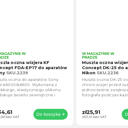
MAGAZYNIE W
W MAGAZYNIE W
Średnia
ADZE
PRADZE
ocena
szla oczna wizjera KF
Muszla oczna wizje
produktu
ncept FDA-EP17 do aparatów
Concept DK-25 do 
wynosi
ny
SKU.2239
Nikon
SKU.2236
4,5
szla oczna do aparatów Sony
Muszla oczna DK-25 o
na
rii α6000/α6600. Wykonana z
chroni wizjer przed zu
5
kkiego, elastycznego silikonu.
jednocześnie zwiększ
gwiazdek.
ukuje światło zewnętrzne i
fotografa podczas każ
iększa komfort podczas
Miękki silikon eliminuj
gotrwałego korzystania z...
otoczenia i...
34,61
zł25,91
Do koszyka
D
8,60 bez VAT
zł21,41 bez VAT