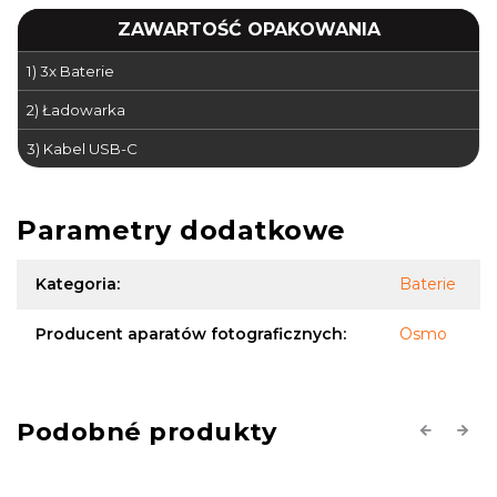
ZAWARTOŚĆ OPAKOWANIA
1) 3x Baterie
2) Ładowarka
3) Kabel USB-C
Parametry dodatkowe
Kategoria
:
Baterie
Producent aparatów fotograficznych
:
Osmo
Previous
Next