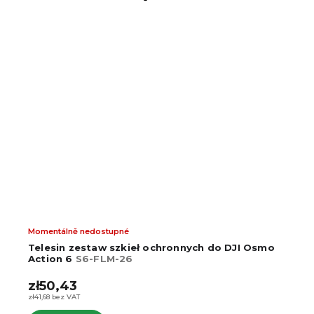
Momentálně nedostupné
Telesin zestaw szkieł ochronnych do DJI Osmo
Action 6
S6-FLM-26
zł50,43
zł41,68 bez VAT