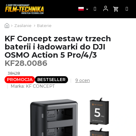
Przejść
Zasilanie
Baterie
do
treści
KF Concept zestaw trzech
baterii i ładowarki do DJI
OSMO Action 5 Pro/4/3
KF28.0086
38428
PROMOCJA
BESTSELLER
Średnia
9 ocen
ocena
Marka:
KF CONCEPT
produktu
wynosi
4,7
na
5
gwiazdek.