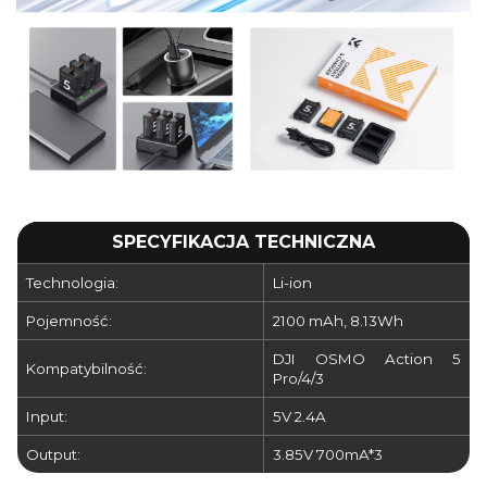
SPECYFIKACJA TECHNICZNA
Technologia:
Li-ion
Pojemność:
2100 mAh, 8.13Wh
DJI OSMO Action 5
Kompatybilność:
Pro/4/3
Input:
5V 2.4A
Output:
3.85V 700mA*3