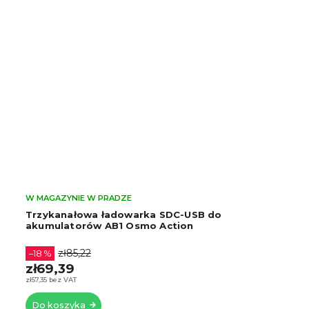
W MAGAZYNIE W PRADZE
Trzykanałowa ładowarka SDC-USB do
akumulatorów AB1 Osmo Action
zł85,22
–18 %
zł69,39
zł57,35 bez VAT
Do koszyka