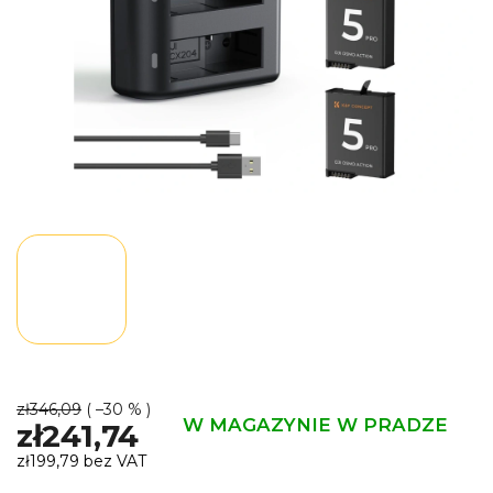
zł346,09
( –30 % )
W MAGAZYNIE W PRADZE
zł241,74
zł199,79 bez VAT
Cena