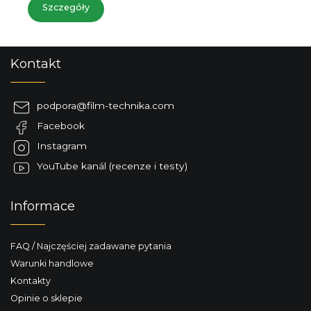
Szczegóły
S
Kontakt
t
o
p
podpora
@
film-technika.com
k
Facebook
a
Instagram
YouTube kanál (recenze i testy)
Informace
FAQ / Najczęściej zadawane pytania
Warunki handlowe
Kontakty
Opinie o sklepie