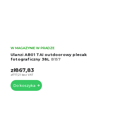
W MAGAZYNIE W PRADZE
KF Concept Wielofunkcyjny plecak fotograficzny
ze sztywną obudową 22L (zielony)
KF13.134V3
zł311,30
zł257,27 bez VAT
Do koszyka