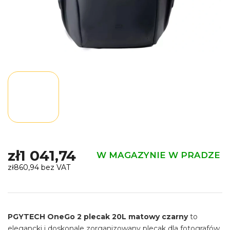
zł1 041,74
W MAGAZYNIE W PRADZE
zł860,94 bez VAT
Cena
jednostkowa:
PGYTECH OneGo 2 plecak 20L matowy czarny
to
elegancki i doskonale zorganizowany plecak dla fotografów,