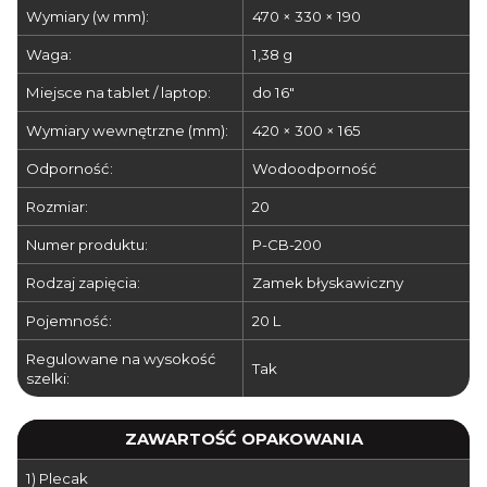
Wymiary (w mm):
470 × 330 × 190
Waga:
1,38 g
Miejsce na tablet / laptop:
do 16"
Wymiary wewnętrzne (mm):
420 × 300 × 165
Odporność:
Wodoodporność
Rozmiar:
20
Numer produktu:
P-CB-200
Rodzaj zapięcia:
Zamek błyskawiczny
Pojemność:
20 L
Regulowane na wysokość
Tak
szelki:
ZAWARTOŚĆ OPAKOWANIA
1) Plecak