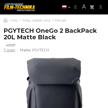
Przejść
Inny
Torby, walizki i etui
Plecaki
do
treści
PGYTECH OneGo 2 BackPack
20L Matte Black
40537
Średnia
7 ocen
Marka:
PGYTECH
ocena
produktu
wynosi
3,3
na
5
gwiazdek.