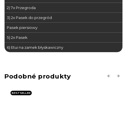
2) 7x Przegroda
3) 2x Pasek do przegród
Pasek piersiowy
5) 2x Pasek
6) Etui na zamek błyskawiczny
Previous
Next
PROMOCJA
BESTSELLER