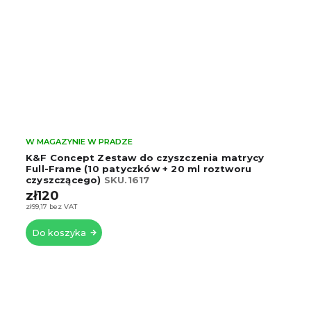
W MAGAZYNIE W PRADZE
K&F Concept Zestaw do czyszczenia matrycy
Full-Frame (10 patyczków + 20 ml roztworu
czyszczącego)
SKU.1617
zł120
zł99,17 bez VAT
Do koszyka