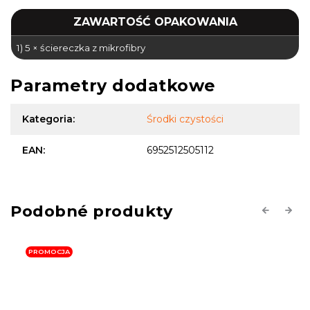
ZAWARTOŚĆ OPAKOWANIA
1) 5 × ściereczka z mikrofibry
Parametry dodatkowe
Kategoria
:
Środki czystości
EAN
:
6952512505112
Previous
Next
PROMOCJA