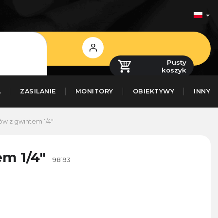
Zaloguj
się
Pusty
koszyk
A
ZASILANIE
MONITORY
OBIEKTYWY
INNY
w z gwintem 1/4"
m 1/4"
98193