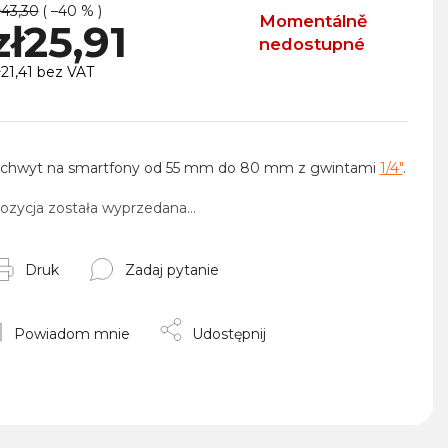
ł43,30
( –40 % )
Momentálně
zł25,91
nedostupné
ł21,41 bez VAT
ena
ednostkowa:
chwyt na smartfony od 55 mm do 80 mm z gwintami
1/4"
.
ozycja została wyprzedana…
Druk
Zadaj pytanie
Powiadom mnie
Udostępnij