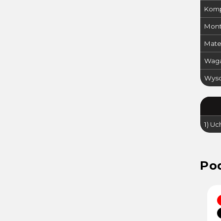
Komp
Mont
Mater
Waga
Wyso
1) U