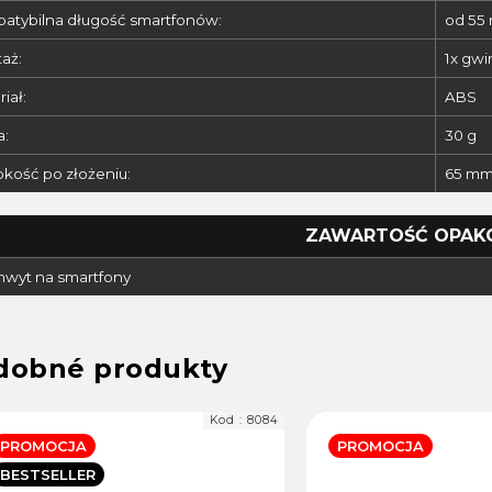
atybilna długość smartfonów:
od 55
aż:
1x gwin
iał:
ABS
:
30 g
kość po złożeniu:
65 m
ZAWARTOŚĆ OPAK
chwyt na smartfony
Kod :
8084
PROMOCJA
PROMOCJA
BESTSELLER