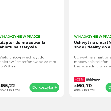
W MAGAZYNIE W PRADZE
W MAGAZYNIE W PRA
Adapter do mocowania
Uchwyt na smartf
tabletu na statywie
shoe (idealny do a
ielofunkcyjny uchwyt do
Uchwyt na smartfon
abletów i smartfonów od 55 mm
mocowania telefonu
do 278 mm.
bezpośrednio w san
zł224,35
–72 %
zł85,22
zł60,70
Do koszyka
D
ł70,43 bez VAT
zł50,17 bez VAT