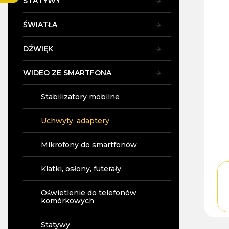
STATYWY
y
ŚWIATŁA
DŹWIĘK
WIDEO ZE SMARTFONA
Stabilizatory mobilne
Uchwyty, adaptery
Mikrofony do smartfonów
Klatki, osłony, futerały
Oświetlenie do telefonów
komórkowych
Statywy