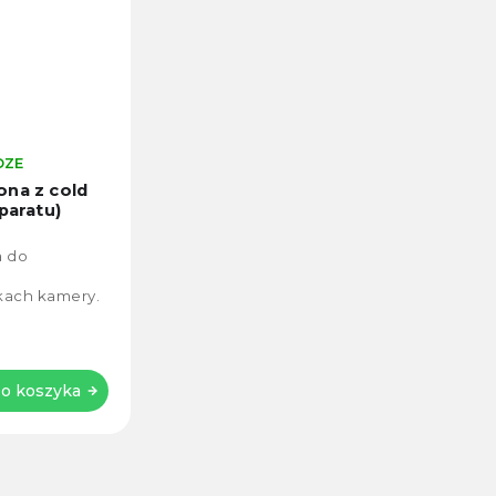
DZE
ona z cold
paratu)
a do
kach kamery.
o koszyka