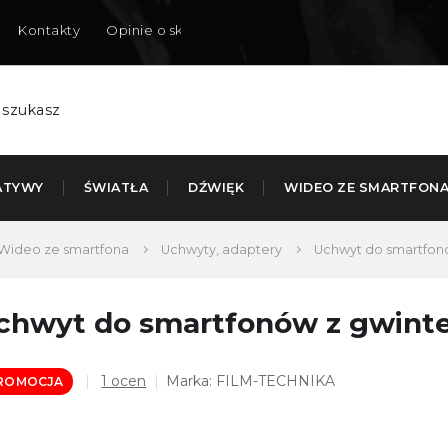
Kontakty
Opinie o sklepie
Dostarczamy do Polski
ATYWY
ŚWIATŁA
DŹWIĘK
WIDEO ZE SMARTFON
Wideo ze smartfona
Uchwyty, adaptery
Uchwyt do smartfonó
chwyt do smartfonów z gwinte
Średnia
1 ocen
Marka:
FILM-TECHNIKA
ROMOCJA
ocena
produktu
wynosi