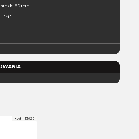
 mm do 80 mm
t 1/4"
m
OWANIA
Kod :
13922