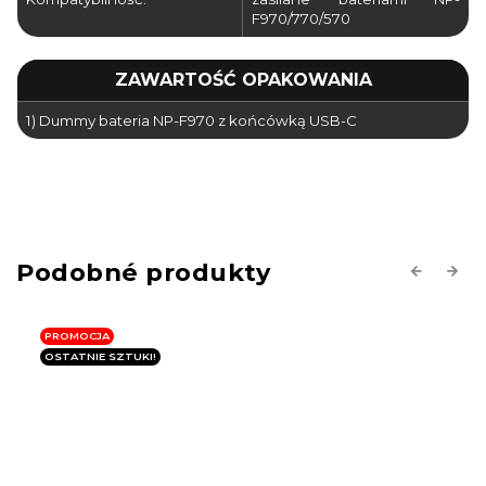
F970/770/570
ZAWARTOŚĆ OPAKOWANIA
1) Dummy bateria NP-F970 z końcówką USB-C
np-f dummy, npf dummy, dummy, npf, np-f, NP-F dummy,
NP-F DUMMY, NP-F Dummy.
Previous
Next
PROMOCJA
OSTATNIE SZTUKI!