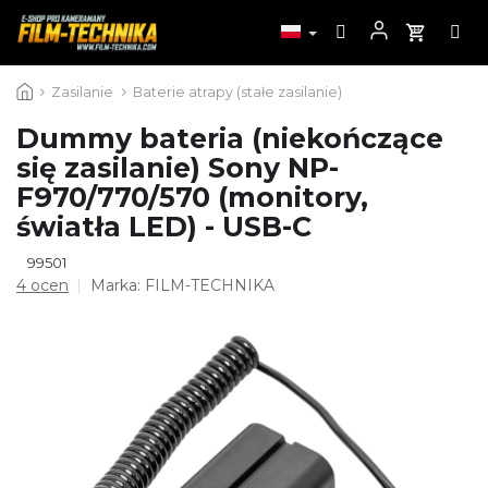
Przejść
Zasilanie
Baterie atrapy (stałe zasilanie)
do
treści
Dummy bateria (niekończące
się zasilanie) Sony NP-
F970/770/570 (monitory,
światła LED) - USB-C
99501
Średnia
4 ocen
Marka:
FILM-TECHNIKA
ocena
produktu
wynosi
4,3
na
5
gwiazdek.