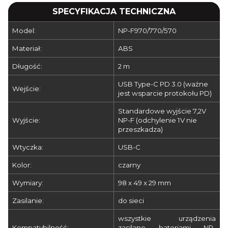
SPECYFIKACJA TECHNICZNA
Model:
NP-F970/770/570
Materiał:
ABS
Długość:
2 m
USB Type-C PD 3.0 (ważne
Wejście:
jest wsparcie protokołu PD)
Standardowe wyjście 7,2V
Wyjście:
NP-F (odchylenie 1V nie
przeszkadza)
Wtyczka:
USB-C
Kolor:
czarny
Wymiary:
98 x 49 x 29 mm
Zasilanie:
do sieci
wszystkie urządzenia
Kompatybilność:
zasilane bateriami NP-