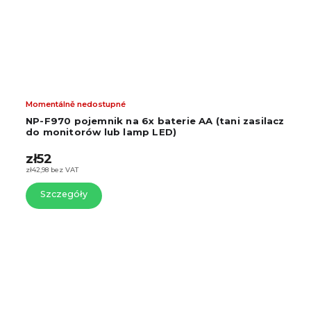
Momentálně nedostupné
Na
NP-F970 pojemnik na 6x baterie AA (tani zasilacz
D
do monitorów lub lamp LED)
zł52
z
zł42,98 bez VAT
zł
Szczegóły