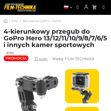
Przejść
Inny
Akcesoria GoPro i Osmo
do
treści
4-kierunkowy przegub do
GoPro Hero 13/12/11/10/9/8/7/6/5
i innych kamer sportowych
97191
PROMOCJA
Średnia
13 ocen
Marka:
FILM-TECHNIKA
ocena
produktu
wynosi
4,8
na
5
gwiazdek.