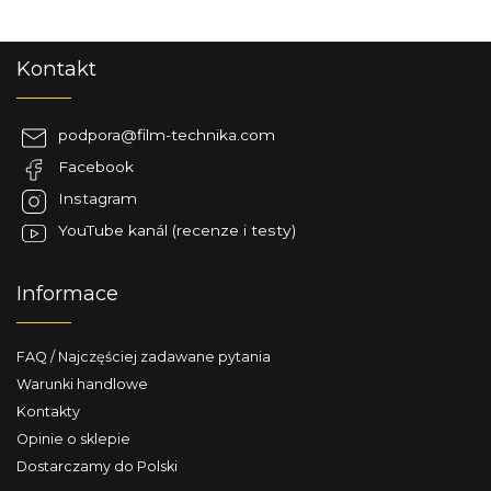
S
Kontakt
t
o
p
podpora
@
film-technika.com
k
Facebook
a
Instagram
YouTube kanál (recenze i testy)
Informace
FAQ / Najczęściej zadawane pytania
Warunki handlowe
Kontakty
Opinie o sklepie
Dostarczamy do Polski