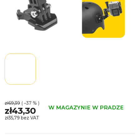
zł69,39
( –37 % )
W MAGAZYNIE W PRADZE
zł43,30
zł35,79 bez VAT
Cena
jednostkowa: