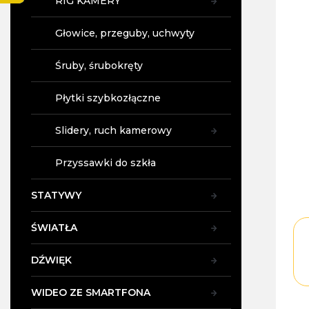
RIG KAMERY
y
Głowice, przeguby, uchwyty
Śruby, śrubokręty
Płytki szybkozłączne
Slidery, ruch kamerowy
Przyssawki do szkła
STATYWY
ŚWIATŁA
DŹWIĘK
WIDEO ZE SMARTFONA