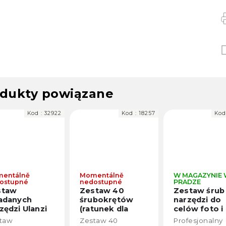
dukty powiązane
Kod :
32922
Kod :
18257
Kod
entálně
Momentálně
W MAGAZYNIE
ostupné
nedostupné
PRADZE
staw
Zestaw 40
Zestaw śrub 
adanych
śrubokrętów
narzędzi do
zędzi Ulanzi
(ratunek dla
celów foto i
śrubokrętami
filmowców)
wideo (55w1
taw
Zestaw 40
Profesjonalny