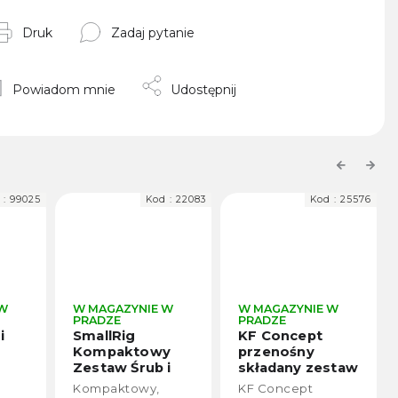
Druk
Zadaj pytanie
Powiadom mnie
Udostępnij
Previous
Next
 :
99025
Kod :
22083
Kod :
25576
 W
W MAGAZYNIE W
W MAGAZYNIE W
PRADZE
PRADZE
i
SmallRig
KF Concept
Kompaktowy
przenośny
Zestaw Śrub i
składany zestaw
)
Kluczy
narzędzi do
Kompaktowy,
KF Concept