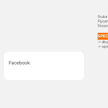
Śruba
Flyca
Stoso
SPEC
-> dł
-> opi
Facebook