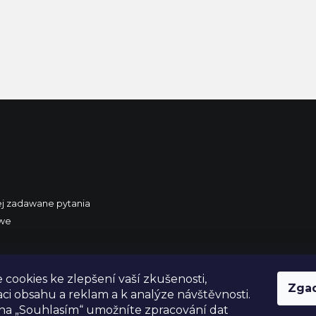
ej zadawane pytania
owe
 Polski
cookies ke zlepšení vaší zkušenosti,
Zga
aci obsahu a reklam a k analýze návštěvnosti.
na „Souhlasím“ umožníte zpracování dat