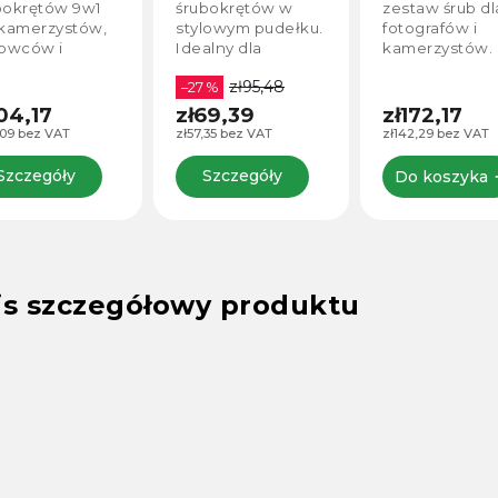
luczami
bokrętów 9w1
śrubokrętów w
zestaw śrub dl
 kamerzystów,
stylowym pudełku.
fotografów i
mowców i
Idealny dla
kamerzystów.
ografów.
filmowców, ale i do
Kompletny ze
zł95,48
taw zawiera
innych celów.
–27 %
zawierający kl
częściej
imbusowe, cał
104,17
zł69,39
zł172,17
wane typy
w metalowej
,09 bez VAT
zł57,35 bez VAT
zł142,29 bez VAT
zędzi, które
płytce ułatwia
orzystasz
przechowywan
Szczegóły
Szczegóły
Do koszyka
czas
Ratunek dla...
rywania. Klucz
era również...
is szczegółowy produktu