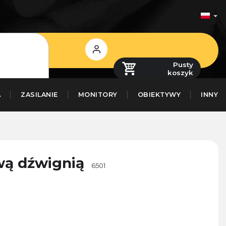
Zaloguj
się
Pusty
koszyk
A
ZASILANIE
MONITORY
OBIEKTYWY
INNY
wą dźwignią
6501