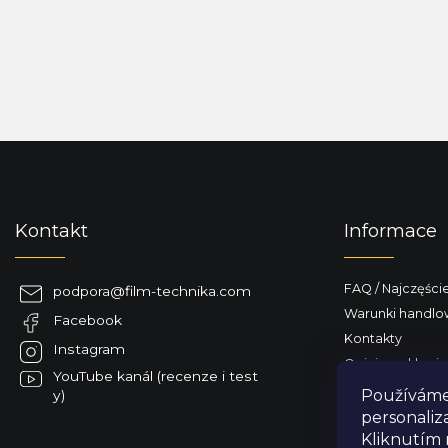
S
t
o
p
Kontakt
Informace
k
a
FAQ / Najczęści
podpora
@
film-technika.com
Warunki handl
Facebook
Kontakty
Instagram
Opinie o sklepie
YouTube kanál (recenze i test
Dostarczamy do
Používáme 
y)
personaliz
Kliknutím 