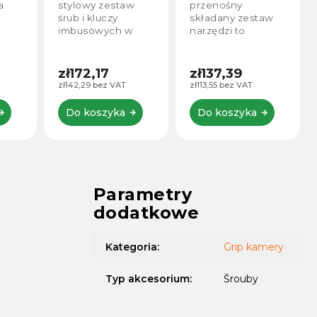
Imbusowych
akcesoriów
a
stylowy zestaw
przenośny
MD3184
foto i wideo
śrub i kluczy
składany zestaw
KF31.099
imbusowych w
narzędzi to
staw
jednej, kompletnej
kompaktowe
ucze
płytce od
narzędzie
ość
producenta
wielofunkcyjne 10
zł172,17
zł137,39
SmallRig.
w 1 przeznaczone
zł142,29 bez VAT
zł113,55 bez VAT
jącej
do sprzętu
ie.
fotograficznego i
Do koszyka
Do koszyka
wideo. Oferuje
połączenie kluczy
imbusowych...
Parametry
dodatkowe
Kategoria
:
Grip kamery
Typ akcesorium
:
Šrouby