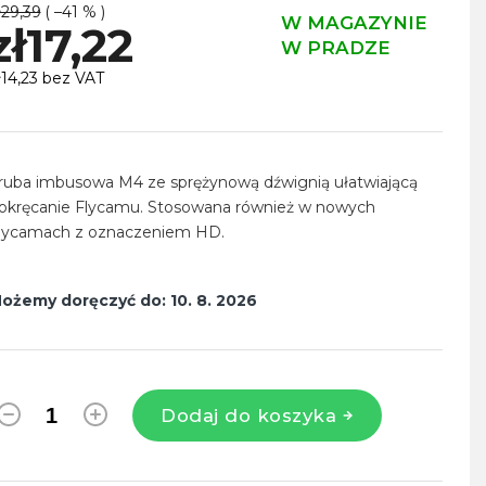
ł29,39
( –41 % )
W MAGAZYNIE
zł17,22
W PRADZE
ł14,23 bez VAT
ena
ednostkowa:
ruba imbusowa M4 ze sprężynową dźwignią ułatwiającą
okręcanie Flycamu. Stosowana również w nowych
lycamach z oznaczeniem HD.
ożemy doręczyć do:
10. 8. 2026
Dodaj do koszyka