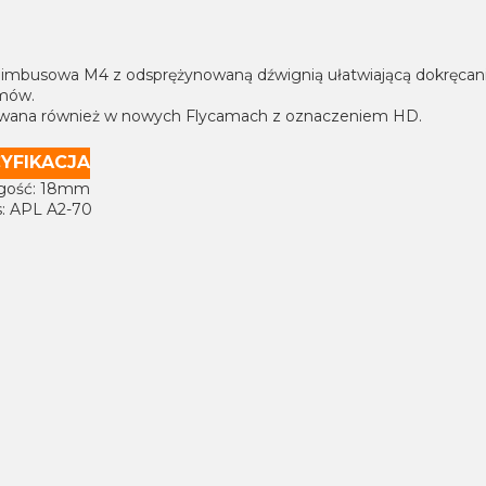
 imbusowa M4 z odsprężynowaną dźwignią ułatwiającą dokręcan
mów.
wana również w nowych Flycamach z oznaczeniem HD.
YFIKACJA
ugość: 18mm
s: APL A2-70