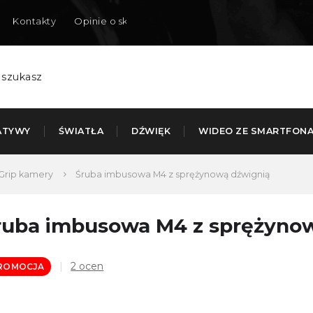
Kontakty
Opinie o sklepie
Dostarczamy do Polski
ATYWY
ŚWIATŁA
DŹWIĘK
WIDEO ZE SMARTFON
Grip kamery
Śruba imbusowa M4 z sprężynową dźwignią
ruba imbusowa M4 z sprężyno
Średnia
2 ocen
ROMOCJA
ocena
produktu
wynosi