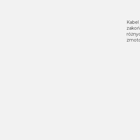
Kabel
zakoń
różny
zmoto