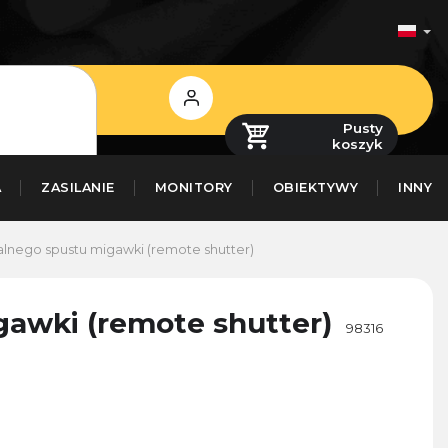
Zaloguj
się
Pusty
koszyk
A
ZASILANIE
MONITORY
OBIEKTYWY
INNY
alnego spustu migawki (remote shutter)
gawki (remote shutter)
98316