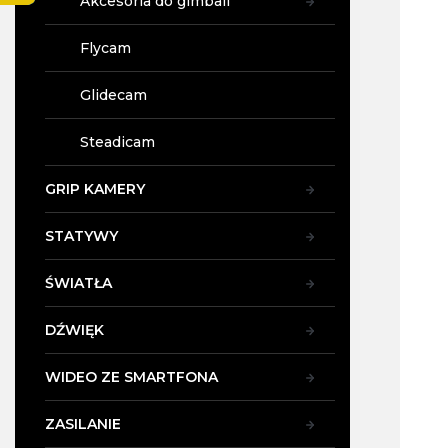
Akcesoria do gimbali
5,0
y
na
5
Flycam
gwi
Glidecam
Steadicam
GRIP KAMERY
STATYWY
ŚWIATŁA
DŹWIĘK
WIDEO ZE SMARTFONA
ZASILANIE