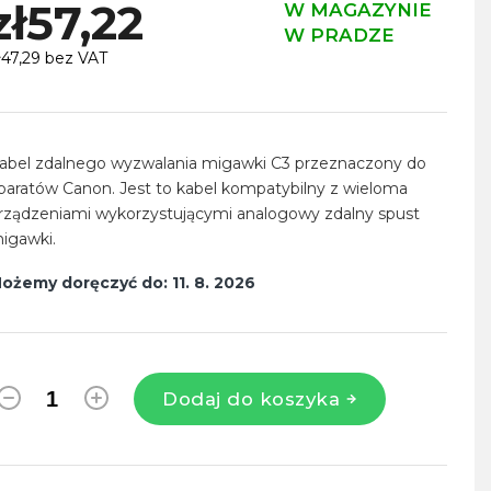
zł57,22
W MAGAZYNIE
W PRADZE
ł47,29 bez VAT
ena
ednostkowa:
abel zdalnego wyzwalania migawki C3 przeznaczony do
paratów Canon. Jest to kabel kompatybilny z wieloma
rządzeniami wykorzystującymi analogowy zdalny spust
igawki.
ożemy doręczyć do:
11. 8. 2026
Dodaj do koszyka