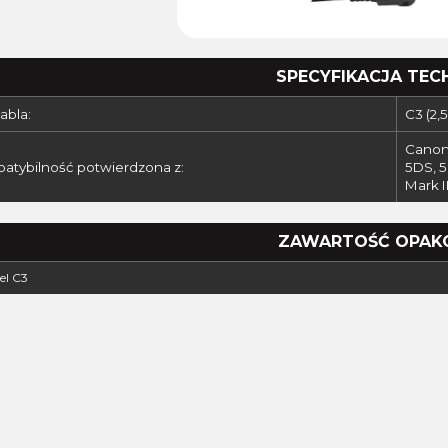
SPECYFIKACJA TEC
abla:
C3 (2,
Canon 
atybilność potwierdzona z:
5DS, 5D
Mark II
ZAWARTOŚĆ OPAK
el C3