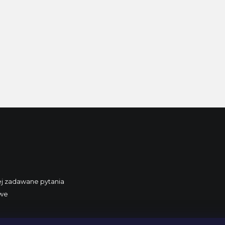
ej zadawane pytania
owe