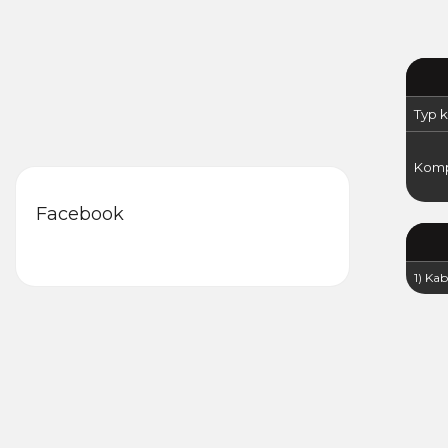
Typ k
Komp
Facebook
1) Kab