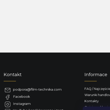
S
t
o
p
Kontakt
Informace
k
a
FAQ / Najczęści
podpora
@
film-technika.com
Warunki handl
Facebook
Kontakty
Instagram
Opinie o sklepie