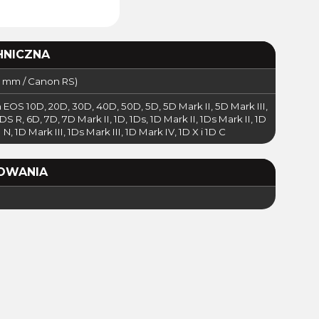
HNICZNA
5 mm / Canon RS)
EOS 10D, 20D, 30D, 40D, 50D, 5D, 5D Mark II, 5D Mark III,
S R, 6D, 7D, 7D Mark II, 1D, 1Ds, 1D Mark II, 1Ds Mark II, 1D
 N, 1D Mark III, 1Ds Mark III, 1D Mark IV, 1D X i 1D C
OWANIA