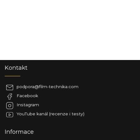
S
Kontakt
t
o
p
podpora
@
film-technika.com
k
Facebook
a
Instagram
YouTube kanál (recenze i testy)
Informace