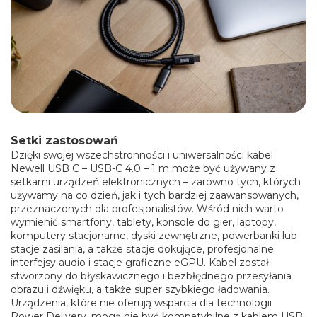
Setki zastosowań
Dzięki swojej wszechstronności i uniwersalności kabel
Newell USB C – USB-C 4.0 – 1 m może być używany z
setkami urządzeń elektronicznych – zarówno tych, których
używamy na co dzień, jak i tych bardziej zaawansowanych,
przeznaczonych dla profesjonalistów. Wśród nich warto
wymienić smartfony, tablety, konsole do gier, laptopy,
komputery stacjonarne, dyski zewnętrzne, powerbanki lub
stacje zasilania, a także stacje dokujące, profesjonalne
interfejsy audio i stacje graficzne eGPU. Kabel został
stworzony do błyskawicznego i bezbłędnego przesyłania
obrazu i dźwięku, a także super szybkiego ładowania.
Urządzenia, które nie oferują wsparcia dla technologii
Power Delivery, mogą nie być kompatybilne z kablem USB