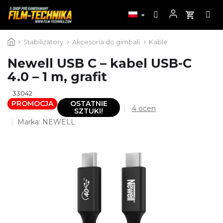
Przejść
Stabilizatory
Akcesoria do gimbali
Kable
do
treści
Newell USB C – kabel USB-C
4.0 – 1 m, grafit
33042
PROMOCJA
OSTATNIE
Średnia
4 ocen
SZTUKI!
ocena
Marka:
NEWELL
produktu
wynosi
5,0
na
5
gwiazdek.