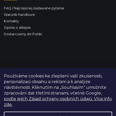
FAQ / Najczęściej zadawane pytania
Warunki handlowe
Kontakty
Opinie o sklepie
Dostarczamy do Polski
Používáme cookies ke zlepšení vaší zkušenosti,
personalizaci obsahu a reklam a k analýze
návštěvnosti. Kliknutím na „Souhlasím“ umožníte
zpracování dat třetími stranami, včetně Google,
podle jejich Zásad ochrany osobních údajů. Více info
zde.
Copyright 2026
FILM-TECHNIKA
. Wszystkie prawa
zastrzeżone.
Edytuj ustawienia plików cookie