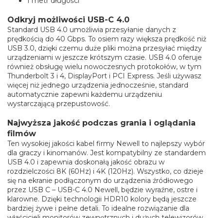
1 metr długości
Odkryj możliwości USB-C 4.0
Standard USB 4.0 umożliwia przesyłanie danych z
prędkością do 40 Gbps. To osiem razy większa prędkość niż
USB 3.0, dzięki czemu duże pliki można przesyłać między
urządzeniami w jeszcze krótszym czasie. USB 4.0 oferuje
również obsługę wielu nowoczesnych protokołów, w tym
Thunderbolt 3 i 4, DisplayPort i PCI Express. Jeśli używasz
więcej niż jednego urządzenia jednocześnie, standard
automatycznie zapewni każdemu urządzeniu
wystarczającą przepustowość.
Najwyższa jakość podczas grania i oglądania
filmów
Ten wysokiej jakości kabel firmy Newell to najlepszy wybór
dla graczy i kinomanów. Jest kompatybilny ze standardem
USB 4.0 i zapewnia doskonałą jakość obrazu w
rozdzielczości 8K (60Hz) i 4K (120Hz). Wszystko, co dzieje
się na ekranie podłączonym do urządzenia źródłowego
przez USB C – USB-C 4.0 Newell, będzie wyraźne, ostre i
klarowne. Dzięki technologii HDR10 kolory będą jeszcze
bardziej żywe i pełne detali. To idealne rozwiązanie dla
właścicieli monitorów zewnętrznych i dużych telewizorów.