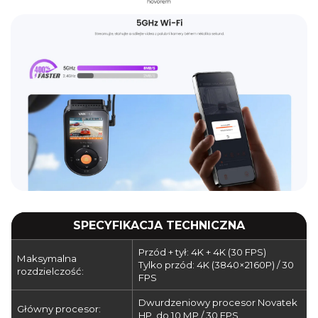
SPECYFIKACJA TECHNICZNA
Przód + tył: 4K + 4K (30 FPS)
Maksymalna
Tylko przód: 4K (3840×2160P) / 30
rozdzielczość:
FPS
Dwurdzeniowy procesor Novatek
Główny procesor:
HP, do 10 MP / 30 FPS