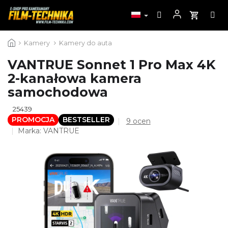
Przejść
Kamery
Kamery do auta
do
treści
VANTRUE Sonnet 1 Pro Max 4K
2-kanałowa kamera
samochodowa
25439
PROMOCJA
BESTSELLER
Średnia
9 ocen
ocena
Marka:
VANTRUE
produktu
wynosi
4,3
na
5
gwiazdek.