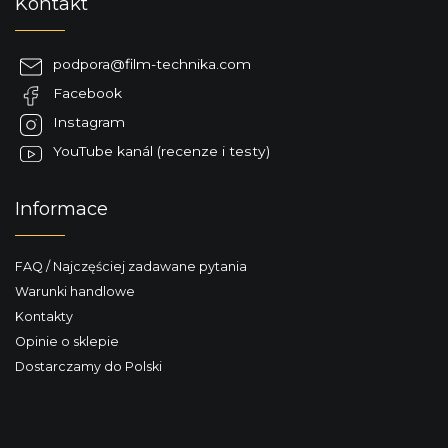
Kontakt
t
o
p
podpora
@
film-technika.com
k
Facebook
a
Instagram
YouTube kanál (recenze i testy)
Informace
FAQ / Najczęściej zadawane pytania
Warunki handlowe
Kontakty
Opinie o sklepie
Dostarczamy do Polski