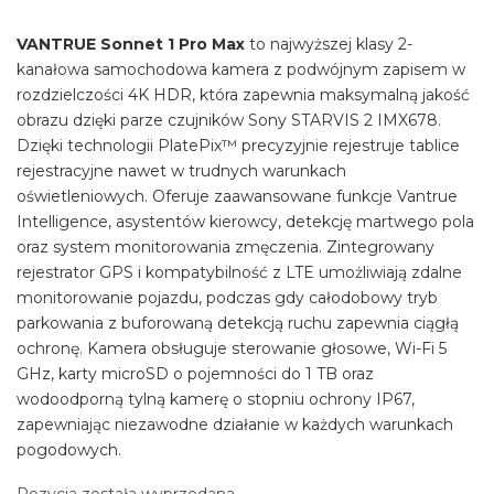
VANTRUE Sonnet 1 Pro Max
to najwyższej klasy 2-
kanałowa samochodowa kamera z podwójnym zapisem w
rozdzielczości 4K HDR, która zapewnia maksymalną jakość
obrazu dzięki parze czujników Sony STARVIS 2 IMX678.
Dzięki technologii PlatePix™ precyzyjnie rejestruje tablice
rejestracyjne nawet w trudnych warunkach
oświetleniowych. Oferuje zaawansowane funkcje Vantrue
Intelligence, asystentów kierowcy, detekcję martwego pola
oraz system monitorowania zmęczenia. Zintegrowany
rejestrator GPS i kompatybilność z LTE umożliwiają zdalne
monitorowanie pojazdu, podczas gdy całodobowy tryb
parkowania z buforowaną detekcją ruchu zapewnia ciągłą
ochronę. Kamera obsługuje sterowanie głosowe, Wi-Fi 5
GHz, karty microSD o pojemności do 1 TB oraz
wodoodporną tylną kamerę o stopniu ochrony IP67,
zapewniając niezawodne działanie w każdych warunkach
pogodowych.
Pozycja została wyprzedana…