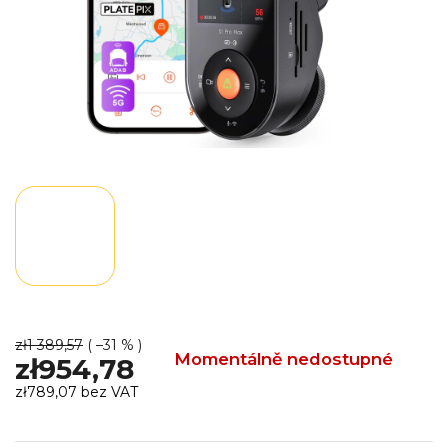
zł1 389,57
( –31 % )
Momentálně nedostupné
zł954,78
zł789,07 bez VAT
Cena
jednostkowa: