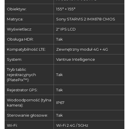
Obiektyw:
155° + 155°
Matryca:
Sony STARVIS 2 IMX678 CMOS
Wyświetlacz:
2" IPS LCD
Obsługa HDR:
Tak
Kompatybilność LTE:
Zewnętrzny moduł 4G + 4G
System:
Vantrue Intelligence
Tryb tablic
rejestracyjnych
Tak
(PlatePix™):
Rejestrator GPS:
Tak
Wodoodporność (tylna
IP67
kamera):
Sterowanie głosowe:
Tak
Wi-Fi:
Wi-Fi 2.4G / 5GHz