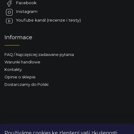
Facebook
a
Instagram
YouTube kanál (recenze i testy)
Informace
FAQ / Najczęściej zadawane pytania
Warunki handlowe
Kontakty
Opinie o sklepie
Dostarczamy do Polski
Používáme cookies ke zlepšení vaší zkušenosti,