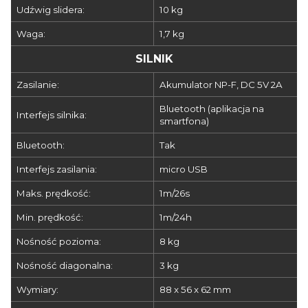
Udźwig slidera:
10 kg
Waga:
1,7 kg
SILNIK
Zasilanie:
Akumulator NP-F, DC 5V 2A
Bluetooth (aplikacja na
Interfejs silnika:
smartfona)
Bluetooth:
Tak
Interfejs zasilania:
micro USB
Maks. prędkość:
1m/26s
Min. prędkość:
1m/24h
Nośność pozioma:
8 kg
Nośność diagonalna:
3 kg
Wymiary:
88 x 56 x 62 mm