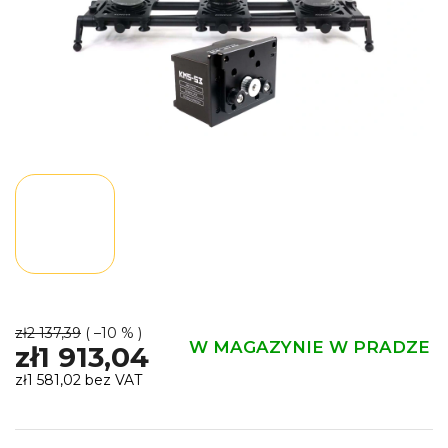
zł2 137,39
( –10 % )
W MAGAZYNIE W PRADZE
zł1 913,04
zł1 581,02 bez VAT
Cena
jednostkowa: