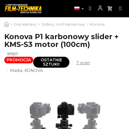
Przejść
Grip kamery
Slidery, ruch kamerowy
Konova
do
treści
Konova P1 karbonowy slider +
KMS-S3 motor (100cm)
97927
PROMOCJA
OSTATNIE
Średnia
7 ocen
SZTUKI!
ocena
Marka:
KONOVA
produktu
wynosi
4,9
na
5
gwiazdek.