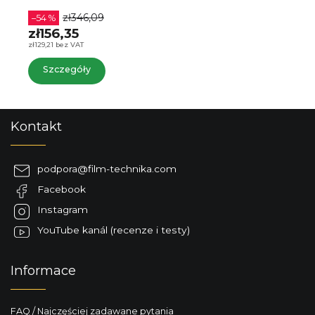
zł346,09
–54 %
zł156,35
zł129,21 bez VAT
Szczegóły
S
Kontakt
t
o
p
podpora
@
film-technika.com
k
Facebook
a
Instagram
YouTube kanál (recenze i testy)
Informace
FAQ / Najczęściej zadawane pytania