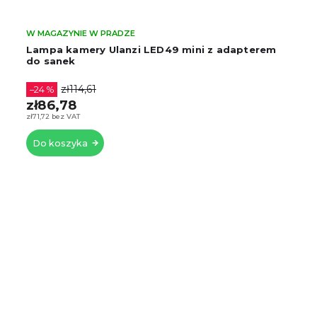
W MAGAZYNIE W PRADZE
Lampa kamery Ulanzi LED49 mini z adapterem
do sanek
zł114,61
–24 %
zł86,78
zł71,72 bez VAT
Do koszyka