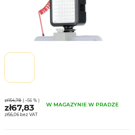
zł154,78
( –56 % )
W MAGAZYNIE W PRADZE
zł67,83
zł56,06 bez VAT
Cena
jednostkowa: