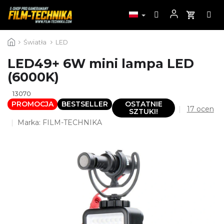
Przejść
Światła
LED
do
treści
LED49+ 6W mini lampa LED
(6000K)
13070
PROMOCJA
BESTSELLER
OSTATNIE
Średnia
17 ocen
SZTUKI!
ocena
Marka:
FILM-TECHNIKA
produktu
wynosi
4,2
na
5
gwiazdek.