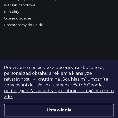
Warunki handlowe
Kontakty
Opinie o sklepie
Dostarczamy do Polski
Používáme cookies ke zlepšení vaší zkušenosti,
personalizaci obsahu a reklam a k analýze
návštěvnosti. Kliknutím na „Souhlasím“ umožníte
zpracování dat třetími stranami, včetně Google,
podle jejich Zásad ochrany osobních údajů. Více info
zde.
Copyright 2026
FILM-TECHNIKA
. Wszystkie prawa
zastrzeżone.
Edytuj ustawienia plików cookie
Ustawienia
Grafický návrh vytvořil a nakódoval
Shoptetak.cz