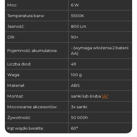
Moc:
6 W
Temperatura barw:
5500K
Jasność:
800 Lm
CRI:
90+
- (wymaga włożenia 2 baterii
Pojemność akumulatora:
AA)
Liczba diod:
49
Waga:
100 g
Materiał:
ABS
Montaż:
sanki lub śruba
1/4"
Mocowanie akcesoriów:
3x sanki
Żywotność:
50 000h
Kąt wiązki światła:
60°