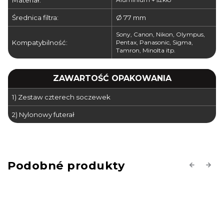
Materiał:
Średnica filtra:
Ø 77 mm
Sony, Canon, Nikon, Olympus,
Kompatybilność:
Pentax, Panasonic, Sigma,
Tamron, Minolta itp.
ZAWARTOŚĆ OPAKOWANIA
1) Zestaw czterech soczewek
2) Nylonowy futerał
Previous
Next