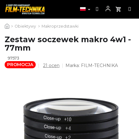
Przejść
Obiektywy
Makroprzedstawki
do
treści
Zestaw soczewek makro 4w1 -
77mm
97573
PROMOCJA
Średnia
21 ocen
Marka:
FILM-TECHNIKA
ocena
produktu
wynosi
4,5
na
5
gwiazdek.