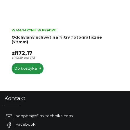
W MAGAZYNIE W PRADZE
Odchylany uchwyt na filtry fotograficzne
(77mm)
zł172,17
zł142,29 bez VAT
Do koszyka
S
Kontakt
t
o
p
podpora
@
film-technika.com
k
Facebook
a