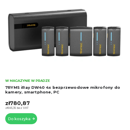
Śre
W MAGAZYNIE W PRADZE
oce
7RYMS iRay DW40 4x bezprzewodowe mikrofony do
pro
kamery, smartphone, PC
wyn
zł780,87
5,0
na
zł645,35 bez VAT
5
Do koszyka
gwi