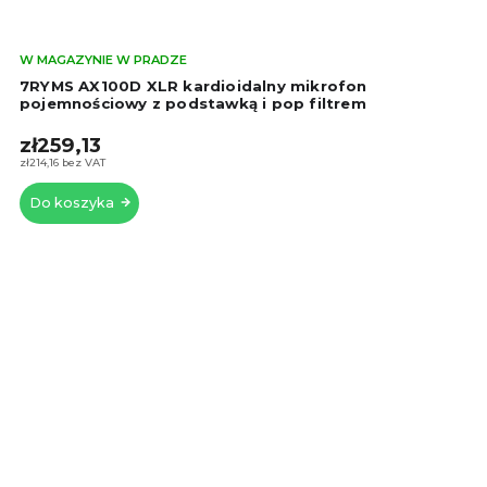
Śre
W MAGAZYNIE W PRADZE
oce
7RYMS AX100D XLR kardioidalny mikrofon
pro
pojemnościowy z podstawką i pop filtrem
wyn
zł259,13
5,0
na
zł214,16 bez VAT
5
Do koszyka
gwi