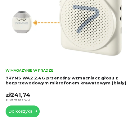
Śre
W MAGAZYNIE W PRADZE
oce
7RYMS WA2 2.4G przenośny wzmacniacz głosu z
pro
bezprzewodowym mikrofonem krawatowym (biały)
wyn
zł241,74
5,0
na
zł199,79 bez VAT
5
Do koszyka
gwi