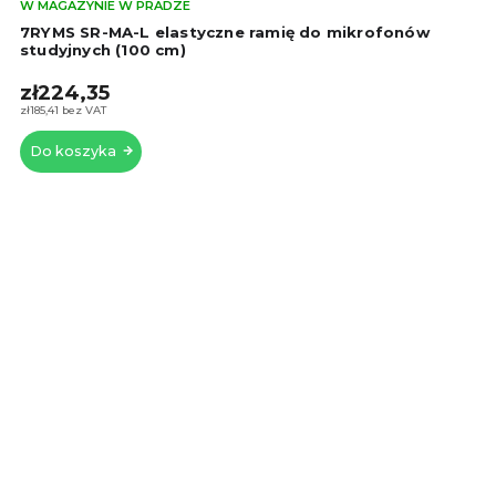
Śre
W MAGAZYNIE W PRADZE
oce
7RYMS SR-MA-L elastyczne ramię do mikrofonów
pro
studyjnych (100 cm)
wyn
zł224,35
5,0
na
zł185,41 bez VAT
5
Do koszyka
gwi