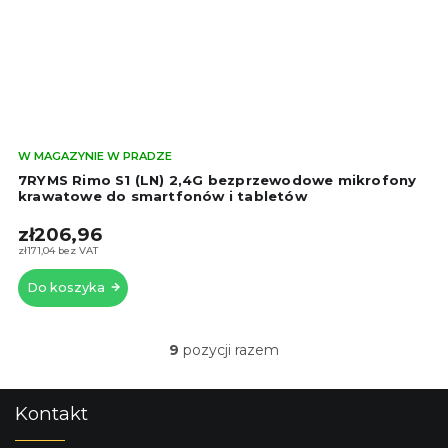
Śre
W MAGAZYNIE W PRADZE
oce
7RYMS Rimo S1 (LN) 2,4G bezprzewodowe mikrofony
pro
krawatowe do smartfonów i tabletów
wyn
zł206,96
5,0
na
zł171,04 bez VAT
5
Do koszyka
gwi
9
pozycji razem
K
o
n
S
Kontakt
t
t
r
o