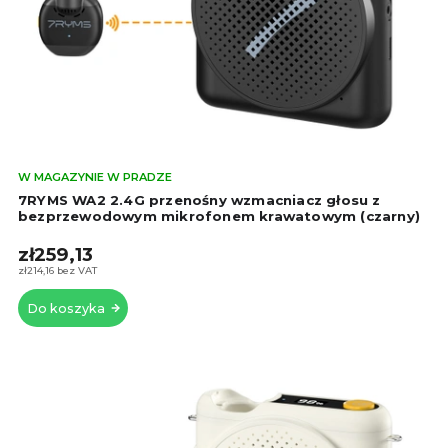
o
e
d
p
u
r
k
o
t
d
ó
u
w
k
t
Śre
W MAGAZYNIE W PRADZE
ó
oce
7RYMS WA2 2.4G przenośny wzmacniacz głosu z
w
pro
bezprzewodowym mikrofonem krawatowym (czarny)
wyn
zł259,13
5,0
na
zł214,16 bez VAT
5
Do koszyka
gwi