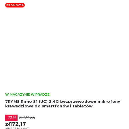
PROMOCJA
Śre
W MAGAZYNIE W PRADZE
oce
7RYMS Rimo S1 (UC) 2,4G bezprzewodowe mikrofony
pro
krawędziowe do smartfonów i tabletów
wyn
5,0
zł224,35
–23 %
na
zł172,17
5
zł142,29 bez VAT