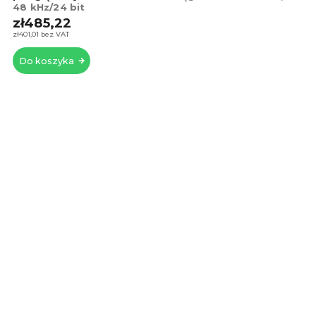
48 kHz/24 bit
wyn
zł485,22
5,0
na
zł401,01 bez VAT
5
Do koszyka
gwi