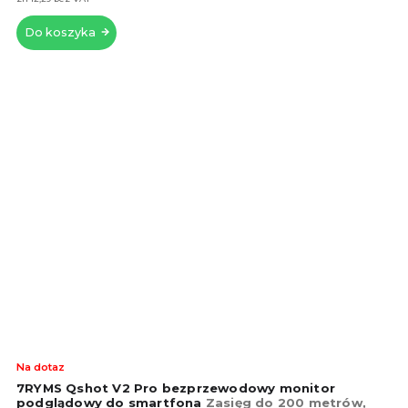
gwi
Do koszyka
Śre
Na dotaz
oce
7RYMS Qshot V2 Pro bezprzewodowy monitor
pro
podglądowy do smartfona
Zasięg do 200 metrów,