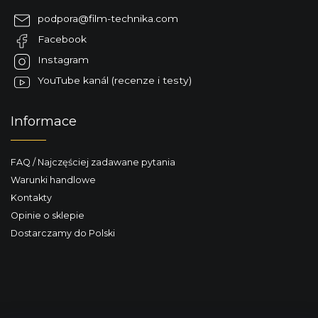
o
p
l
podpora
@
film-technika.com
k
k
Facebook
a
i
l
Instagram
i
YouTube kanál (recenze i testy)
s
t
y
Informace
FAQ / Najczęściej zadawane pytania
Warunki handlowe
Kontakty
Opinie o sklepie
Dostarczamy do Polski