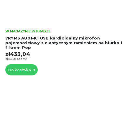
Śre
W MAGAZYNIE W PRADZE
oce
7RYMS AU01-K1 USB kardioidalny mikrofon
pro
pojemnościowy z elastycznym ramieniem na biurko i
filtrem Pop
wyn
zł433,04
5,0
na
zł357,88 bez VAT
5
Do koszyka
gwi