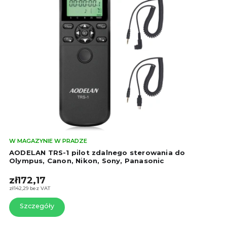
Śre
W MAGAZYNIE W PRADZE
oce
AODELAN TRS-1 pilot zdalnego sterowania do
pro
Olympus, Canon, Nikon, Sony, Panasonic
wyn
zł172,17
4,3
na
zł142,29 bez VAT
5
Szczegóły
gwi