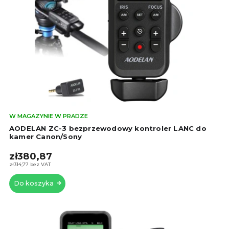
Śre
W MAGAZYNIE W PRADZE
oce
AODELAN ZC-3 bezprzewodowy kontroler LANC do
pro
kamer Canon/Sony
wyn
zł380,87
4,7
na
zł314,77 bez VAT
5
Do koszyka
gwi