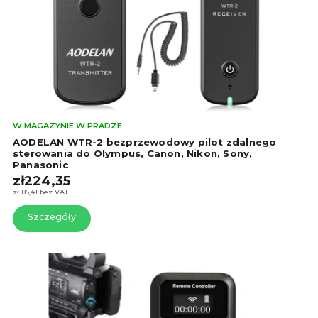
o
e
d
p
u
r
k
o
t
d
ó
u
w
k
t
Śre
W MAGAZYNIE W PRADZE
ó
oce
AODELAN WTR-2 bezprzewodowy pilot zdalnego
w
pro
sterowania do Olympus, Canon, Nikon, Sony,
Panasonic
wyn
zł224,35
4,2
na
zł185,41 bez VAT
5
Szczegóły
gwi