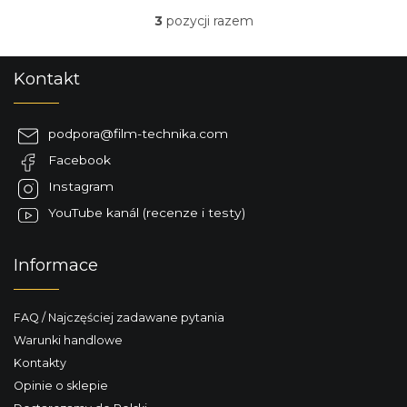
3
pozycji razem
K
o
n
S
Kontakt
t
t
r
o
o
p
l
podpora
@
film-technika.com
k
k
Facebook
a
i
l
Instagram
i
YouTube kanál (recenze i testy)
s
t
y
Informace
FAQ / Najczęściej zadawane pytania
Warunki handlowe
Kontakty
Opinie o sklepie