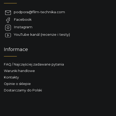
r
o
o
p
l
podpora
@
film-technika.com
k
k
Facebook
a
i
l
Instagram
i
YouTube kanál (recenze i testy)
s
t
y
Informace
FAQ / Najczęściej zadawane pytania
Warunki handlowe
Kontakty
Opinie o sklepie
Dostarczamy do Polski