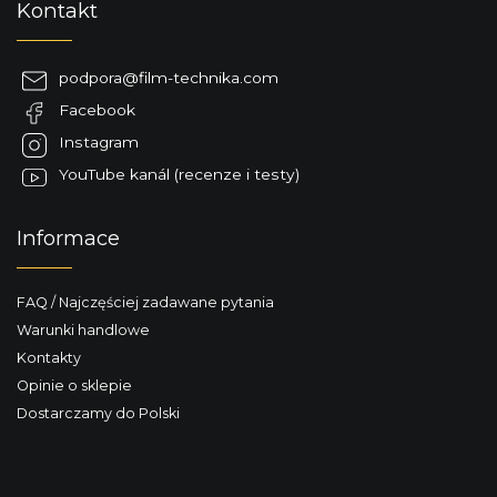
Kontakt
t
t
r
o
o
p
l
podpora
@
film-technika.com
k
k
Facebook
a
i
l
Instagram
i
YouTube kanál (recenze i testy)
s
t
y
Informace
FAQ / Najczęściej zadawane pytania
Warunki handlowe
Kontakty
Opinie o sklepie
Dostarczamy do Polski