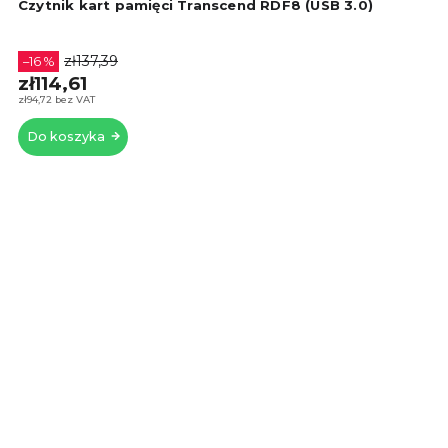
oce
Czytnik kart pamięci Transcend RDF8 (USB 3.0)
pro
wyn
5,0
zł137,39
–16 %
na
zł114,61
5
zł94,72 bez VAT
gwi
Do koszyka