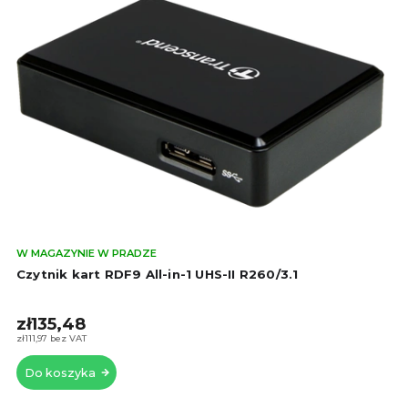
Śre
W MAGAZYNIE W PRADZE
oce
Czytnik kart RDF9 All-in-1 UHS-II R260/3.1
pro
wyn
zł135,48
5,0
na
zł111,97 bez VAT
5
Do koszyka
gwi