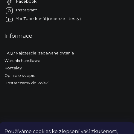
Facebook
a
i
l
Instagram
i
YouTube kanál (recenze i testy)
s
t
y
Informace
FAQ / Najczęściej zadawane pytania
Warunki handlowe
Kontakty
Opinie o sklepie
Dostarczamy do Polski
Používáme cookies ke zlepšení vaší zkušenosti,