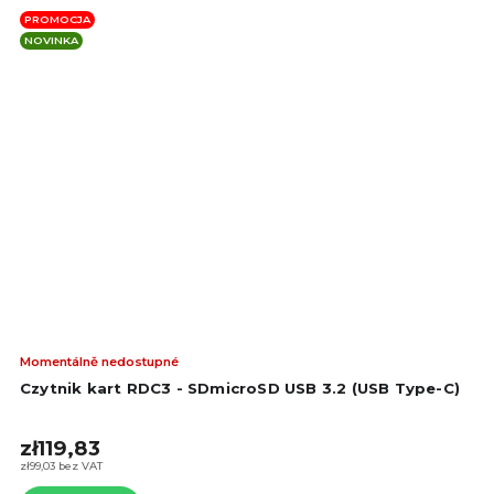
PROMOCJA
NOVINKA
Śre
Momentálně nedostupné
oce
Czytnik kart RDC3 - SDmicroSD USB 3.2 (USB Type-C)
pro
wyn
zł119,83
5,0
na
zł99,03 bez VAT
5