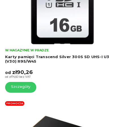
o
e
d
p
u
r
k
o
t
d
ó
u
w
k
t
Śre
W MAGAZYNIE W PRADZE
ó
oce
Karty pamięci Transcend Silver 300S SD UHS-I U3
w
pro
(V30) R95/W45
wyn
zł90,26
4,4
od
na
od zł74,60 bez VAT
5
Szczegóły
gwi
PROMOCJA