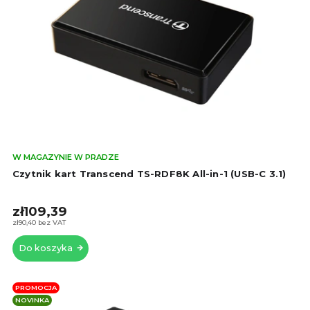
Śre
W MAGAZYNIE W PRADZE
oce
Czytnik kart Transcend TS-RDF8K All-in-1 (USB-C 3.1)
pro
wyn
zł109,39
5,0
na
zł90,40 bez VAT
5
Do koszyka
gwi
PROMOCJA
NOVINKA