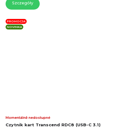
Szczegóły
gwi
PROMOCJA
NOVINKA
Śre
Momentálně nedostupné
oce
Czytnik kart Transcend RDC8 (USB-C 3.1)
pro
wyn