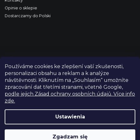
Kontakty
Opinie o sklepie
Dostarczamy do Polski
Používáme cookies ke zlepšení vaší zkušenosti,
personalizaci obsahu a reklam a k analýze
návštěvnosti. Kliknutím na „Souhlasím“ umožníte
zpracování dat třetími stranami, včetně Google,
podle jejich Zásad ochrany osobních údajů. Více info
zde.
Copyright 2026
FILM-TECHNIKA
. Wszystkie prawa
zastrzeżone.
Edytuj ustawienia plików cookie
Ustawienia
Grafický návrh vytvořil a nakódoval
Shoptetak.cz
Zgadzam się
Opracował Shoptet