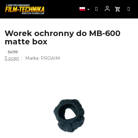
Przejść
Worek ochronny do MB-600
do
matte box
treści
6498
Średnia
3 ocen
Marka:
PROAIM
ocena
produktu
wynosi
5,0
na
5
gwiazdek.