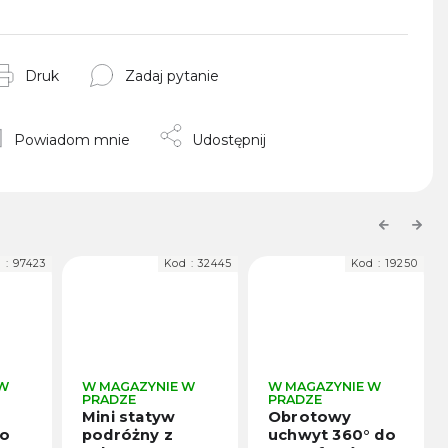
Druk
Zadaj pytanie
Powiadom mnie
Udostępnij
Previous
Next
d :
32445
Kod :
19250
Kod :
14030
 W
W MAGAZYNIE W
W MAGAZYNIE W
PRADZE
PRADZE
Obrotowy
Uchwyt do
uchwyt 360° do
smartfonów z