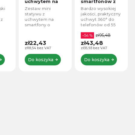
na
smartfonów z
gwintem 1/4"
sankami
(do statywu lub
Bardzo wysokiej
Uchwyt na
gimbala)
jakości, praktyczny
smartfony od 55
uchwyt 360° do
mm do 85 mm z
telefonów od 55
gwintami 1/4".
-85
do 100 mm.
zł95,48
–54 %
zł22,43
zł43,48
zł18,54 bez VAT
zł35,93 bez VAT
Do koszyka
Do koszyka