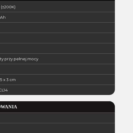
 (±200K)
mAh
ty przy pełnej mocy
,5 x 3 cm
CL14
OWANIA