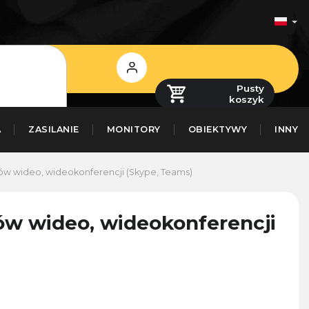
Zaloguj
się
Pusty
koszyk
A
ZASILANIE
MONITORY
OBIEKTYWY
INNY
ów wideo, wideokonferencji (Skype, Teams)
ów wideo, wideokonferencji