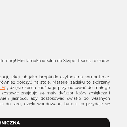
ferencji! Mini lampka idealna do Skype, Teams, rozmów
ji, lekcji lub jako lampki do czytania na komputerze.
ównież położyć na stole.
Materiał zacisku to skórzany
1/4
'', dzięki czemu można je przymocować do małego
zestawie znajduje się mały dyfuzor, który zmiękcza i
awień jasności, aby dostosować światło do własnych
do sieci, dzięki wbudowanej baterii, co przydaje się
HNICZNA