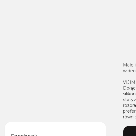
Małe 
wideo,
VIJIM
Dołąc
siliko
staty
rozpr
prefer
równi