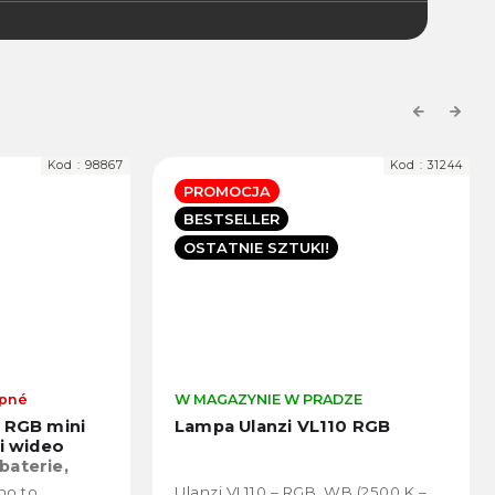
Previous
Next
Kod :
31244
Kod :
9801
PROMOCJA
BESTSELLER
UKI!
OSTATNIE SZTUKI!
 PRADZE
W MAGAZYNIE W PRADZE
 VL110 RGB
Ulanzi VL120 (RGB nowa
wersja) zewnętrzna lampa
wideo 360° RGB LED do zdjęć i
filmów (2500K-9000K)
RGB, WB (2500 K –
Nowa wersja światła (RGB). Światło