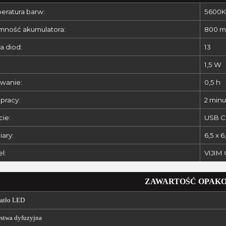
eratura barw:
5600K
mność akumulatora:
800 
a diod:
13
1,5 W
wanie:
0,5 h
pracy:
2 minu
cie:
USB C
ary:
6,5 x 6
l:
VIJIM 
ZAWARTOŚĆ OPAK
iatło LED
rstwa dyfuzyjna