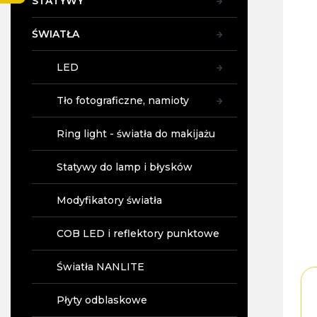
STATYWY
y
ŚWIATŁA
LED
Tło fotograficzne, namioty
Ring light - światła do makijażu
Statywy do lamp i błysków
Modyfikatory światła
COB LED i reflektory punktowe
Światła NANLITE
Płyty odblaskowe