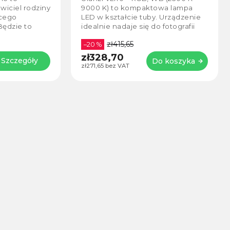
paktowa lampa
RGB LED do kamer i aparatów ze
 tuby. Urządzenie
efektami świetlnymi Ulanzi VL120.
się do fotografii
Świetna mini lampa LED do filmów
rtretów, vlogów,
i zdjęć.
zł259,13
–20 %
zł206,96
Do koszyka
Do koszyka
zł171,04 bez VAT