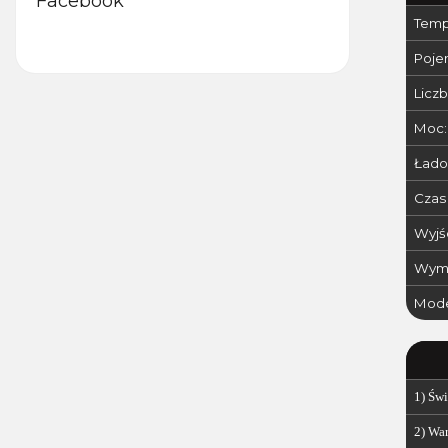
Facebook
Temp
Poje
Liczb
Moc:
Łado
Czas 
Wyjś
Wymi
Mode
1) Św
2) Wa