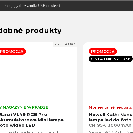
el ładujący (bez źródła USB do sieci)
Kod :
98867
PROMOCJA
PROMOCJA
OSTATNIE SZTUKI!
BESTSELLER
OSTATNIE SZT
Momentálně nedostupné
W MAGAZYNIE W
Newell Kathi Nano RGB mini
Lampa Ulanzi
lampa led do foto i wideo
CRI95+, 3000mAh baterie,
výdrž až 15h
Newell RGB Kathi Nano to
Ulanzi VL110 – 