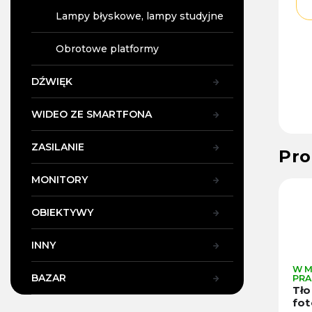
Lampy błyskowe, lampy studyjne
Obrotowe platformy
DŹWIĘK
WIDEO ZE SMARTFONA
ZASILANIE
Pro
MONITORY
701
Kod :
98801
Kod :
10445
OBIEKTYWY
INNY
W MAGAZYNIE W
W MAGAZYNIE W
SK
BAZAR
PRADZE
PRADZE
Regulowane
Tło
Lu
elastyczne
fotograficzne
vl