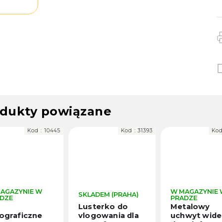
dukty powiązane
Kod :
31393
Kod :
97423
Ko
W MAGAZYNIE W
W MAGAZYNIE
LADEM (PRAHA)
PRADZE
PRADZE
sterko do
Metalowy
Mini statyw
ogowania dla
uchwyt wideo
podróżny z