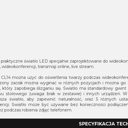
i praktyczne światło LED specjalnie zaprojektowane do wideokon
 wideokonferencji, transmisji online, live stream.
 CL14 można użyć do oświetlenia twarzy podczas wideokonferenc
zony zacisk można wyginać w różnych pozycjach i można go r
n, który zapobiega ślizganiu się.
Światło ma standardowy gwint
wu stołowego (uwaga: brak w zestawie) i innych urządzeń.
W 
asza światło, aby zapewnić naturalność, oraz 5 różnych ust
encji.
Światło może być używane bez konieczności podłączenia 
eż podczas robienia zdjęć telefonem.
SPECYFIKACJA TEC