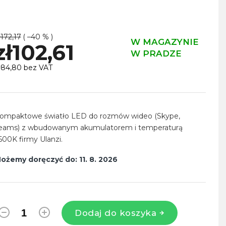
ł172,17
( –40 % )
W MAGAZYNIE
zł102,61
W PRADZE
ł84,80 bez VAT
ena
ednostkowa:
ompaktowe światło LED do rozmów wideo (Skype,
eams) z wbudowanym akumulatorem i temperaturą
600K firmy Ulanzi.
ożemy doręczyć do:
11. 8. 2026
Dodaj do koszyka