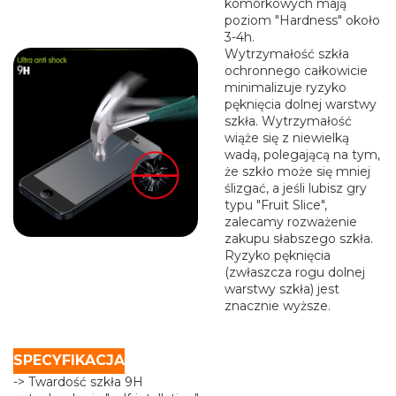
komórkowych mają
poziom "Hardness" około
3-4h.
Wytrzymałość szkła
ochronnego całkowicie
minimalizuje ryzyko
pęknięcia dolnej warstwy
szkła. Wytrzymałość
wiąże się z niewielką
wadą, polegającą na tym,
że szkło może się mniej
ślizgać, a jeśli lubisz gry
typu "Fruit Slice",
zalecamy rozważenie
zakupu słabszego szkła.
Ryzyko pęknięcia
(zwłaszcza rogu dolnej
warstwy szkła) jest
znacznie wyższe.
SPECYFIKACJA
-> Twardość szkła 9H