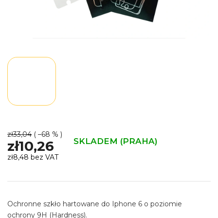
zł33,04
( –68 % )
SKLADEM (PRAHA)
zł10,26
zł8,48 bez VAT
Cena
jednostkowa:
Ochronne szkło hartowane do Iphone 6 o poziomie
ochrony 9H (Hardness).