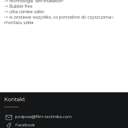
-> technologia "self-intallation"
-> Bubble free
-> ultra cienkie szkło
-> w zestawie wszystko, co potrzebne do czyszczenia i
montażu szkła
S
Kontakt
t
o
p
podpora
@
film-technika.com
k
Facebook
a