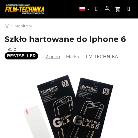
Przejść
Monitory
do
treści
Szkło hartowane do Iphone 6
9510
BESTSELLER
Średnia
2 ocen
Marka:
FILM-TECHNIKA
ocena
produktu
wynosi
5,0
na
5
gwiazdek.