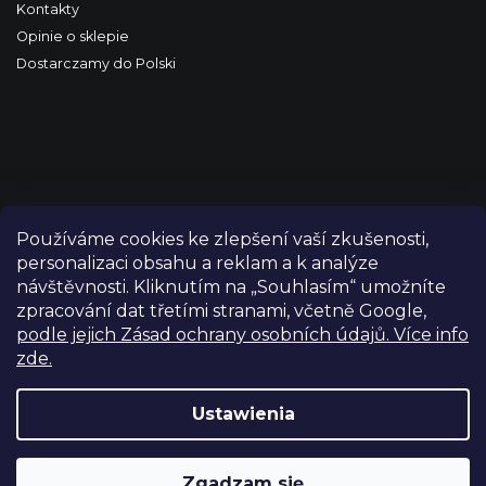
Kontakty
Opinie o sklepie
Dostarczamy do Polski
Používáme cookies ke zlepšení vaší zkušenosti,
personalizaci obsahu a reklam a k analýze
návštěvnosti. Kliknutím na „Souhlasím“ umožníte
zpracování dat třetími stranami, včetně Google,
podle jejich Zásad ochrany osobních údajů. Více info
zde.
Copyright 2026
FILM-TECHNIKA
. Wszystkie prawa
zastrzeżone.
Edytuj ustawienia plików cookie
Ustawienia
Grafický návrh vytvořil a nakódoval
Shoptetak.cz
Zgadzam się
Opracował Shoptet