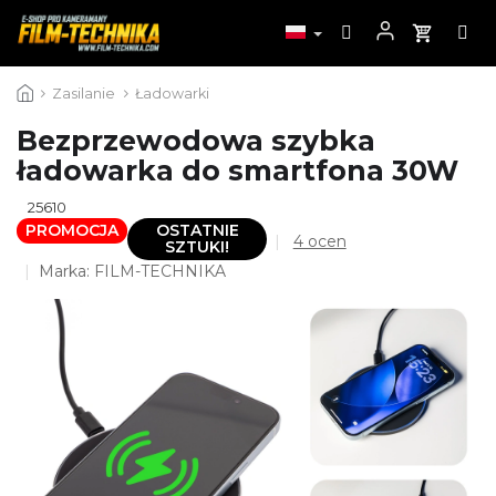
Przejść
Zasilanie
Ładowarki
do
treści
Bezprzewodowa szybka
ładowarka do smartfona 30W
25610
PROMOCJA
OSTATNIE
Średnia
4 ocen
SZTUKI!
ocena
Marka:
FILM-TECHNIKA
produktu
wynosi
4,0
na
5
gwiazdek.