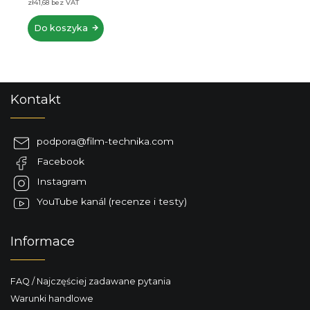
zł41,68 bez VAT
Do koszyka
S
Kontakt
t
o
p
podpora
@
film-technika.com
k
Facebook
a
Instagram
YouTube kanál (recenze i testy)
Informace
FAQ / Najczęściej zadawane pytania
Warunki handlowe