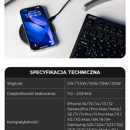
SPECYFIKACJA TECHNICZNA
Wyjście:
5W / 7,5W / 10W / 15W / 30W
Częstotliwość ładowania:
110 – 205 kHz
iPhone 16 / 15 / 14 / 13 / 12
Series (Pro / Pro Max / mini) /
SE / 11 / 11 Pro / 11 Pro Max / X /
XS / XS Max / XR / 8 / 8+
Kompatybilność:
Samsung S25 / S24 / S23 / S22
/ S21 / S20 / S20+ / Note 20 /