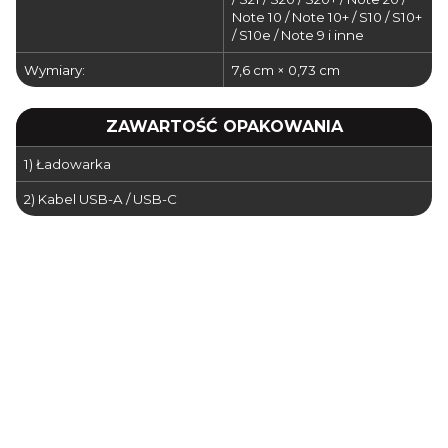
Note 10 / Note 10+ / S10 / S10+
/ S10e / Note 9 i inne
Wymiary:
7,6 cm × 0,73 cm
ZAWARTOŚĆ OPAKOWANIA
1) Ładowarka
2) Kabel USB-A / USB-C