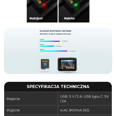
SPECYFIKACJA TECHNICZNA
USB: 5 V / 2 A; USB typu C: 5V
Wejście:
/ 2A
Wyjście:
4,4V, 800mA (X2)