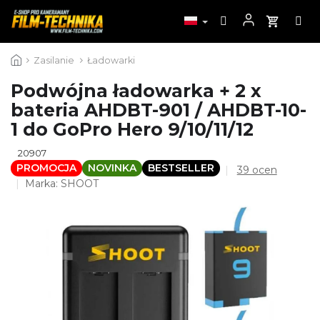
Przejść
Zasilanie
Ładowarki
do
treści
Podwójna ładowarka + 2 x
bateria AHDBT-901 / AHDBT-10-
1 do GoPro Hero 9/10/11/12
20907
PROMOCJA
NOVINKA
BESTSELLER
Średnia
39 ocen
ocena
Marka:
SHOOT
produktu
wynosi
4,5
na
5
gwiazdek.