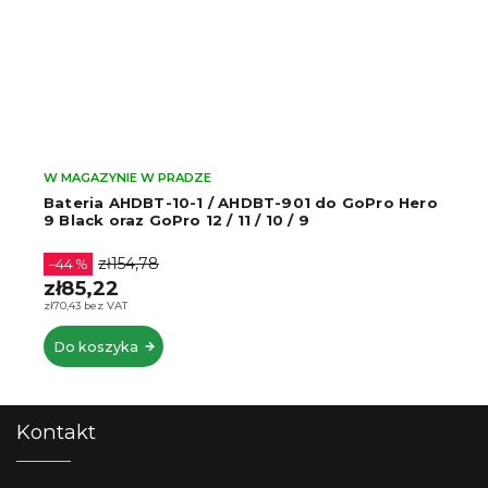
W MAGAZYNIE W PRADZE
Bateria AHDBT-10-1 / AHDBT-901 do GoPro Hero
9 Black oraz GoPro 12 / 11 / 10 / 9
zł154,78
–44 %
zł85,22
zł70,43 bez VAT
Do koszyka
S
Kontakt
t
o