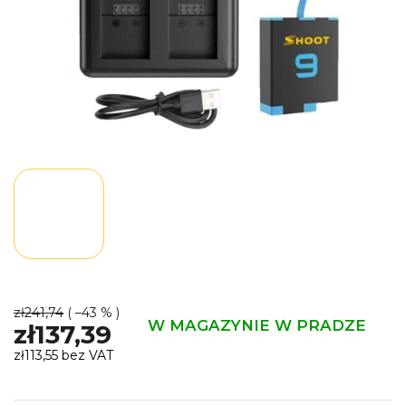
zł241,74
( –43 % )
W MAGAZYNIE W PRADZE
zł137,39
zł113,55 bez VAT
Cena
jednostkowa: