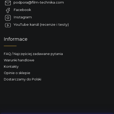
p
podpora
@
film-technika.com
k
Facebook
a
Instagram
YouTube kanál (recenze i testy)
Informace
FAQ / Najczęściej zadawane pytania
Warunki handlowe
Kontakty
Opinie o sklepie
Dostarczamy do Polski