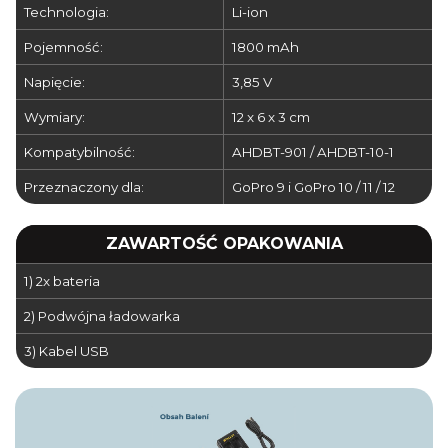
Technologia:
Li-ion
Pojemność:
1800 mAh
Napięcie:
3,85 V
Wymiary:
12 x 6 x 3 cm
Kompatybilność:
AHDBT-901 / AHDBT-10-1
Przeznaczony dla:
GoPro 9 i GoPro 10 / 11 / 12
ZAWARTOŚĆ OPAKOWANIA
1) 2x bateria
2) Podwójna ładowarka
3) Kabel USB