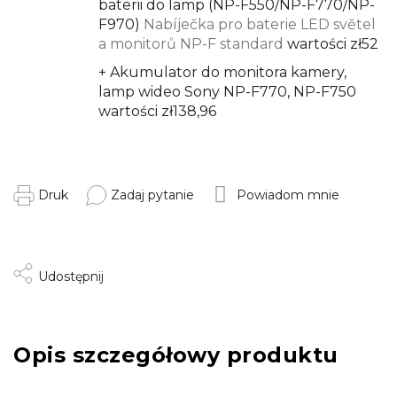
baterii do lamp (NP-F550/NP-F770/NP-
F970)
Nabíječka pro baterie LED světel
a monitorů NP-F standard
wartości zł52
+ Akumulator do monitora kamery,
lamp wideo Sony NP-F770, NP-F750
wartości zł138,96
Druk
Zadaj pytanie
Powiadom mnie
Udostępnij
Opis szczegółowy produktu