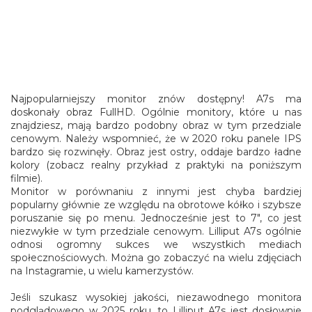
Najpopularniejszy monitor znów dostępny! A7s ma
doskonały obraz FullHD. Ogólnie monitory, które u nas
znajdziesz, mają bardzo podobny obraz w tym przedziale
cenowym. Należy wspomnieć, że w 2020 roku panele IPS
bardzo się rozwinęły. Obraz jest ostry, oddaje bardzo ładne
kolory (zobacz realny przykład z praktyki na poniższym
filmie).
Monitor w porównaniu z innymi jest chyba bardziej
popularny głównie ze względu na obrotowe kółko i szybsze
poruszanie się po menu. Jednocześnie jest to 7", co jest
niezwykłe w tym przedziale cenowym. Lilliput A7s ogólnie
odnosi ogromny sukces we wszystkich mediach
społecznościowych. Można go zobaczyć na wielu zdjęciach
na Instagramie, u wielu kamerzystów.
Jeśli szukasz wysokiej jakości, niezawodnego monitora
podglądowego w 2025 roku, to Lilliput A7s jest dosłownie