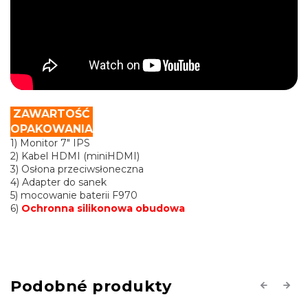
ZAWARTOŚĆ
OPAKOWANIA
1) Monitor 7" IPS
2) Kabel HDMI (miniHDMI)
3) Osłona przeciwsłoneczna
4) Adapter do sanek
5) mocowanie baterii F970
6)
Ochronna silikonowa obudowa
Previous
Next