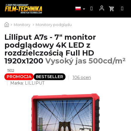
Przejść
Monitory
Monitory podglądu
do
treści
Lilliput A7s - 7" monitor
podglądowy 4K LED z
rozdzielczością Full HD
1920x1200
Vysoký jas 500cd/m²
1102
PROMOCJA
BESTSELLER
Średnia
106 ocen
ocena
Marka:
LILLIPUT
produktu
wynosi
4,6
na
5
gwiazdek.