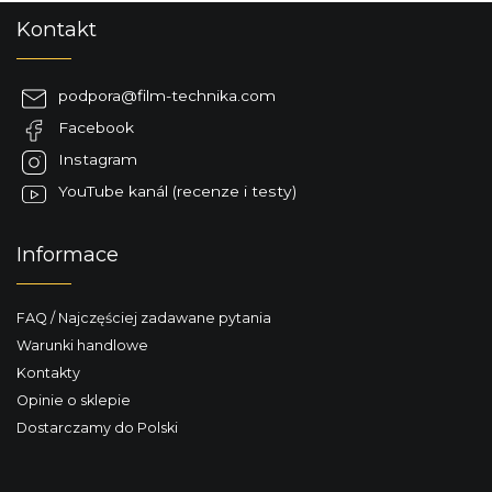
S
Kontakt
t
o
p
podpora
@
film-technika.com
k
Facebook
a
Instagram
YouTube kanál (recenze i testy)
Informace
FAQ / Najczęściej zadawane pytania
Warunki handlowe
Kontakty
Opinie o sklepie
Dostarczamy do Polski