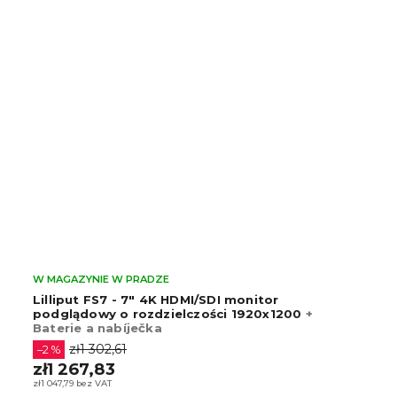
W MAGAZYNIE W PRADZE
Lilliput FS7 - 7" 4K HDMI/SDI monitor
podglądowy o rozdzielczości 1920x1200
+
Baterie a nabíječka
zł1 302,61
–2 %
zł1 267,83
zł1 047,79 bez VAT