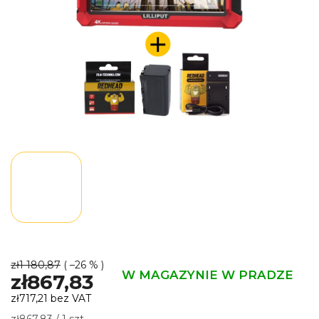
zł1 180,87
( –26 % )
W MAGAZYNIE W PRADZE
zł867,83
zł717,21 bez VAT
Cena
zł867,83 / 1 szt.