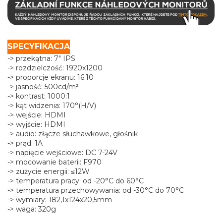
SPECYFIKACJA
-> przekątna: 7" IPS
-> rozdzielczość: 1920x1200
-> proporcje ekranu: 16:10
-> jasność: 500cd/m²
-> kontrast: 1000:1
-> kąt widzenia: 170°(H/V)
-> wejście: HDMI
-> wyjście: HDMI
-> audio: złącze słuchawkowe, głośnik
-> prąd: 1A
-> napięcie wejściowe: DC 7-24V
-> mocowanie baterii: F970
-> zużycie energii: ≤12W
-> temperatura pracy: od -20°C do 60°C
-> temperatura przechowywania: od -30°C do 70°C
-> wymiary: 182,1x124x20,5mm
-> waga: 320g