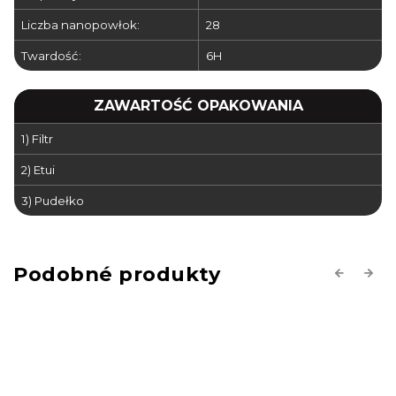
Liczba nanopowłok:
28
Twardość:
6H
ZAWARTOŚĆ OPAKOWANIA
1) Filtr
2) Etui
3) Pudełko
Previous
Next