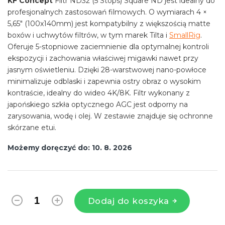
KF Concept
Filtr ND32 (5 Stops) Square ND jest idealny do
profesjonalnych zastosowań filmowych. O wymiarach 4 ×
5,65" (100x140mm) jest kompatybilny z większością matte
boxów i uchwytów filtrów, w tym marek Tilta i
SmallRig
.
Oferuje 5-stopniowe zaciemnienie dla optymalnej kontroli
ekspozycji i zachowania właściwej migawki nawet przy
jasnym oświetleniu. Dzięki 28-warstwowej nano-powłoce
minimalizuje odblaski i zapewnia ostry obraz o wysokim
kontraście, idealny do wideo 4K/8K. Filtr wykonany z
japońskiego szkła optycznego AGC jest odporny na
zarysowania, wodę i olej. W zestawie znajduje się ochronne
skórzane etui.
Możemy doręczyć do:
10. 8. 2026
Dodaj do koszyka