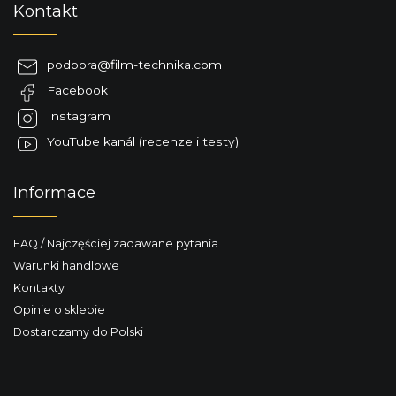
Kontakt
t
o
p
podpora
@
film-technika.com
k
Facebook
a
Instagram
YouTube kanál (recenze i testy)
Informace
FAQ / Najczęściej zadawane pytania
Warunki handlowe
Kontakty
Opinie o sklepie
Dostarczamy do Polski