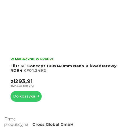
W MAGAZYNIE W PRADZE
Filtr KF Concept 100x140mm Nano-X kwadratowy
ND64
KF01.2492
zł293,91
zł242,90 bez VAT
Do koszyka
Firma
produkcyjna
Cross Global GmbH