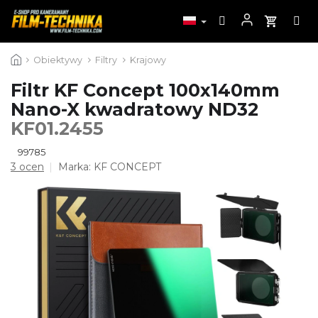
Przejść
Obiektywy
Filtry
Krajowy
do
treści
Filtr KF Concept 100x140mm
Nano-X kwadratowy ND32
KF01.2455
99785
Średnia
3 ocen
Marka:
KF CONCEPT
ocena
produktu
wynosi
5,0
na
5
gwiazdek.