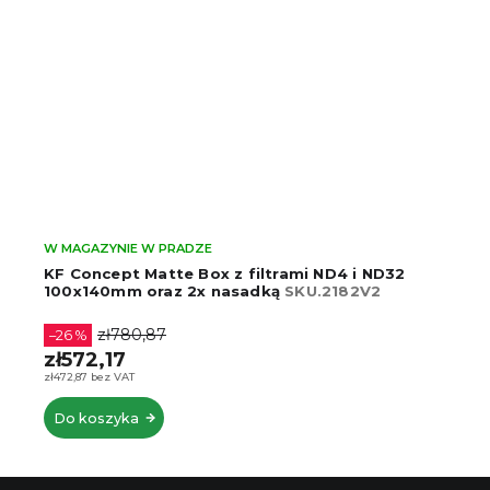
W MAGAZYNIE W PRADZE
KF Concept Matte Box z filtrami ND4 i ND32
100x140mm oraz 2x nasadką
SKU.2182V2
zł780,87
–26 %
zł572,17
zł472,87 bez VAT
Do koszyka
S