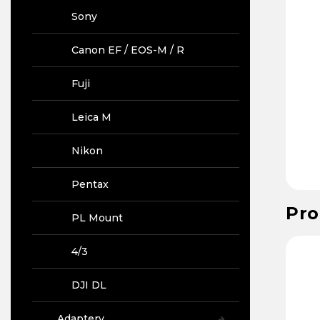
Sony
Canon EF / EOS-M / R
Fuji
Leica M
Nikon
Pentax
Pro
PL Mount
od :
10463
Kod :
97773
Kod :
97785
4/3
DJI DL
Adaptery