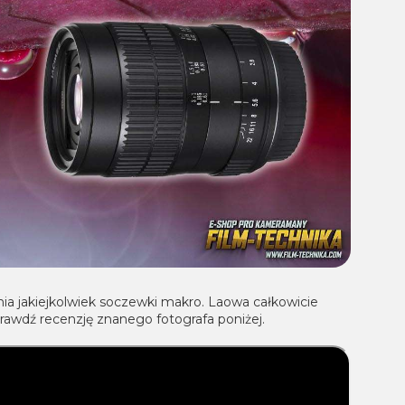
ia jakiejkolwiek soczewki makro. Laowa całkowicie
prawdź recenzję znanego fotografa poniżej.