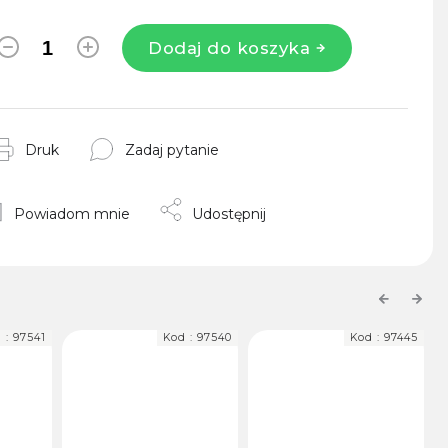
Dodaj do koszyka
Druk
Zadaj pytanie
Powiadom mnie
Udostępnij
Previous
Next
Kod :
97540
Kod :
97445
Kod :
10