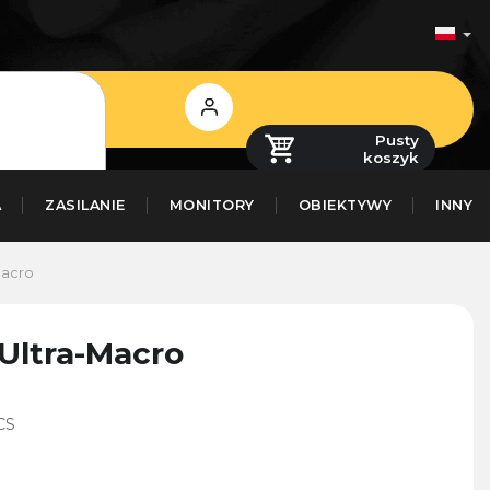
Zaloguj
się
Pusty
koszyk
A
ZASILANIE
MONITORY
OBIEKTYWY
INNY
Macro
Ultra-Macro
CS