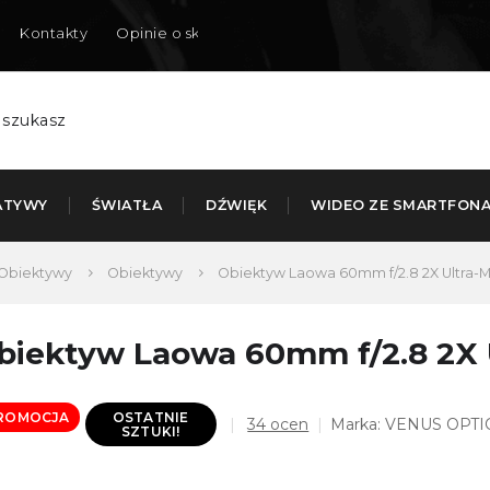
Kontakty
Opinie o sklepie
Dostarczamy do Polski
ATYWY
ŚWIATŁA
DŹWIĘK
WIDEO ZE SMARTFON
Obiektywy
Obiektywy
Obiektyw Laowa 60mm f/2.8 2X Ultra-
biektyw Laowa 60mm f/2.8 2X 
ROMOCJA
OSTATNIE
Średnia
34 ocen
Marka:
VENUS OPTI
SZTUKI!
ocena
produktu
wynosi