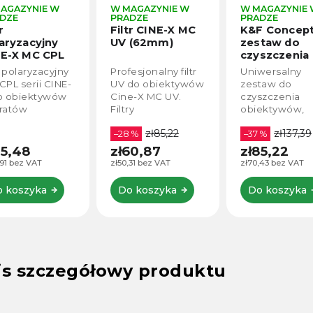
W MAGAZYNIE W
W MAGAZYNIE W
W MAGA
PRADZE
PRADZE
PRADZE
Filtr CINE-X MC
K&F Concept
K&F Co
UV (62mm)
zestaw do
Zestaw
czyszczenia
czyszc
obiektywów i
matrycy
Profesjonalny filtr
Uniwersalny
Zestaw 
ekranów 4w1
Frame 
UV do obiektywów
zestaw do
dziesięc
SKU.1618
patycz
Cine-X MC UV.
czyszczenia
wacików
ml roz
Filtry
obiektywów,
mikrofib
czyszc
przeznaczone do
monitorów LCD,
przysto
SKU.16
zł85,22
zł137,39
foto i wideo.
–28 %
komputerów,
–37 %
matrycy 
Przepuszczalność
ekranów itp.
z płyne
zł60,87
zł85,22
zł120
filtra UV do 99,8%.
czyszcz
zł50,31 bez VAT
zł70,43 bez VAT
zł99,17 be
Do koszyka
Do koszyka
Do ko
is szczegółowy produktu