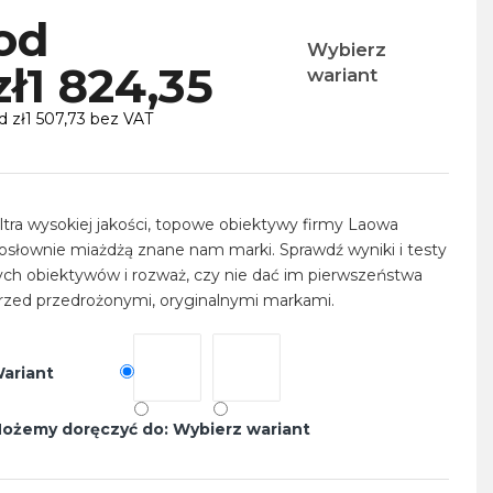
od
Wybierz
zł1 824,35
wariant
d
zł1 507,73
bez VAT
ena
ednostkowa:
ltra wysokiej jakości, topowe obiektywy firmy Laowa
osłownie miażdżą znane nam marki. Sprawdź wyniki i testy
ych obiektywów i rozważ, czy nie dać im pierwszeństwa
rzed przedrożonymi, oryginalnymi markami.
ariant
ożemy doręczyć do:
Wybierz wariant