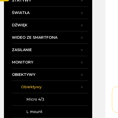
STATYWY
y
ŚWIATŁA
DŹWIĘK
WIDEO ZE SMARTFONA
ZASILANIE
MONITORY
OBIEKTYWY
Obiektywy
Micro 4/3
L mount