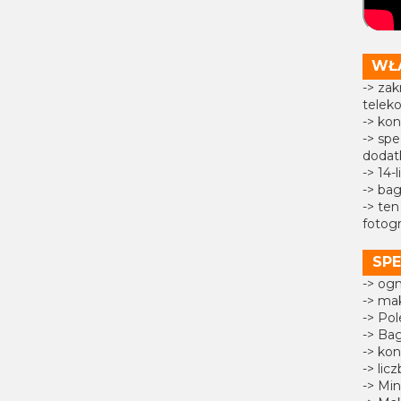
WŁ
-> za
telek
-> ko
-> spe
dodat
-> 14-
-> bag
-> ten
fotogr
SPE
-> og
-> mak
-> Pol
-> Ba
-> ko
-> lic
-> Min