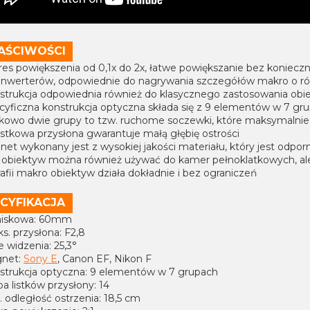
AŚCIWOŚCI
kres powiększenia od 0,1x do 2x, łatwe powiększanie bez koniec
onwerterów, odpowiednie do nagrywania szczegółów makro o róż
nstrukcja odpowiednia również do klasycznego zastosowania obie
cyficzna konstrukcja optyczna składa się z 9 elementów w 7 grup
kowo dwie grupy to tzw. ruchome soczewki, które maksymalnie 
listkowa przysłona gwarantuje małą głębię ostrości
net wykonany jest z wysokiej jakości materiału, który jest odpor
 obiektyw można również używać do kamer pełnoklatkowych, ale w 
afii makro obiektyw działa dokładnie i bez ograniczeń
CYFIKACJA
niskowa: 60mm
s. przysłona: F2,8
e widzenia: 25,3°
gnet:
Sony E
, Canon EF, Nikon F
nstrukcja optyczna: 9 elementów w 7 grupach
zba listków przysłony: 14
. odległość ostrzenia: 18,5 cm