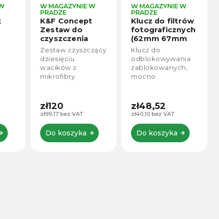
ZYNIE W
W MAGAZYNIE W
W MAGAZYNIE W
PRADZE
PRADZE
ncept
Klucz do filtrów
9v1 čistící sada
 do
fotograficznych
pro objektivy
zenia
(62mm 67mm
 Full-
72mm 77mm)
czyszczący
Klucz do
9v1 čisticí sada pro
(10
iu
odblokowywania
objektivy, kamery
ków + 20
 z
zablokowanych,
a další optiku.
tworu
ry
mocno
zącego)
sowany do
dokręconych
17
Full-Frame
filtrów na
zł60,70
m
obiektywie
zł48,52
zł50,17 bez VAT
ącym.
aparatu.
z VAT
zł40,10 bez VAT
Zablokowanie filtra
Do koszyka
najczęściej
szyka
Do koszyka
następuje z
powodu
mikrocząsteczek,
piasku, korozji.