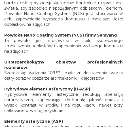
bardzo niskiej dyspersji skutecznie kontroluje rozpraszanie
światła, aby zapobiec niepożądanym odblaskom i cieniom.
Powłoka Nano Coating System (NCS) jest stosowana w
celu zapewnienia wyższego kontrastu i mniejszej ilości
odblasków na zdjęciach.
Powłoka Nano Coating System (NCS) firmy Samyang
Ta powłoka jest stosowana w celu skutecznego
zmniejszenia odblasków i zapewnienia wyższego kontrastu
na zdjęciach.
Ultraszerokokątny obiektyw profesjonalnych
rozmiarów
Szeroki kąt widzenia 109.5° i małe zniekształcenia tworzą
ostry obraz w obszarze architektoniki i krajobrazów.
Hybrydowy element asferyczny (H-ASP)
Hybrydowe elementy asferyczne redukują aberrację
chromatyczną, zapewniając doskonałą jakość obrazu i
wysoki kontrast w środku i na rogu kadru, nawet przy
całkowicie otwartej przysłonie.
Elementy asferyczne (ASP)
Elementy asferyczne redukują aberrację chromatyczną,