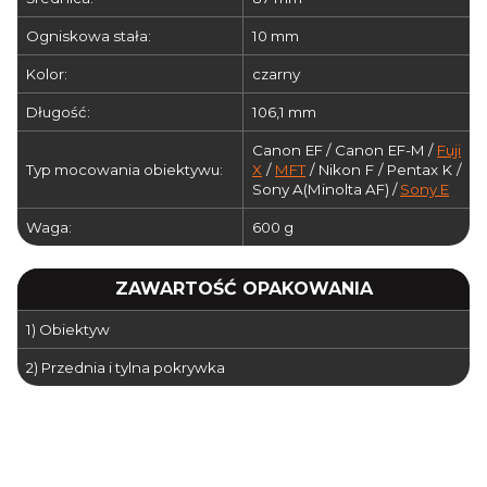
Ogniskowa stała:
10 mm
Kolor:
czarny
Długość:
106,1 mm
Canon EF / Canon EF-M /
Fuji
Typ mocowania obiektywu:
X
/
MFT
/ Nikon F / Pentax K /
Sony A(Minolta AF) /
Sony E
Waga:
600 g
ZAWARTOŚĆ OPAKOWANIA
1) Obiektyw
2) Przednia i tylna pokrywka