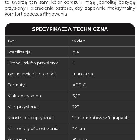
te tworzą ten sam kolor obrazu i mają jednolitą pozycję
przysłony i pierścienia ostrości, aby zapewnić maksymalny
komfort podczas filmowania.
SPECYFIKACJA TECHNICZNA
Typ:
wideo
Stabilizacja:
nie
Liczba listków przysłony:
6
Typ ustawiania ostrości:
manualna
Formaty:
APS-C
Maks. przysłona:
3,1F
Min. przysłona:
22F
Konstrukcja optyczna:
14 elementów w 9 grupach
Min. odległość ostrzenia:
24 cm
Średnica:
87 mm