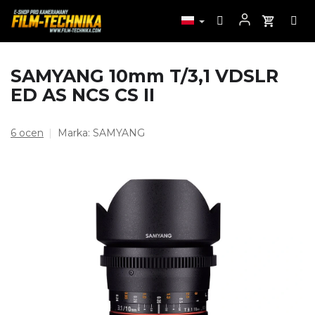
Przejść
SAMYANG 10mm T/3,1 VDSLR
do
ED AS NCS CS II
treści
Średnia
6 ocen
Marka:
SAMYANG
ocena
produktu
wynosi
4,7
na
5
gwiazdek.