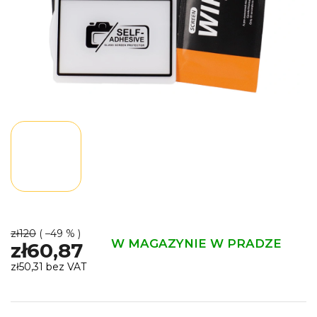
zł120
( –49 % )
W MAGAZYNIE W PRADZE
zł60,87
zł50,31 bez VAT
Cena
jednostkowa: