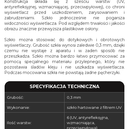
Konstrukcja składa się z sześciu warstw (UV,
antyrefleksyjnej, wzmacniającej, przeciwpyłowej), co chroni
wyświetlacz przed uszkodzeniem, zarysowaniem i
zabrudzeniami. Szkło jednocześnie nie pogarsza
widoczności wyświetlacza. Pod względem trwałości i jakości
obrazu znacznie przewyższa plastikowe osłony.
Szkło można stosować do dotykowych i obrotowych
wyświetlaczy. Grubość szkła wynosi zaledwie 0,3 mm, dzięki
czemu nie wystaje z aparatu i w żaden sposób nie
przeszkadza. Szkło można bardzo łatwo przymocować za
pomocą specjalnego materiału przylepnego, który nie
pozostawia śladów kleju i nie uszkadza wyświetlacza.
Podczas mocowania szkła nie powstają żadne pęcherzyki.
SPECYFIKACJA TECHNICZNA
Grubość:
0,3 mm
Wykonanie:
szkło hartowane z filtrem UV
6 (UV, antyrefleksyjna,
Ilość warstw:
wzmacniająca,
przeciwpyłowa)