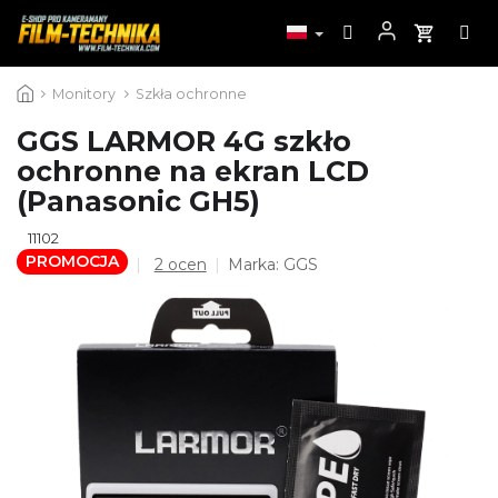
Przejść
Monitory
Szkła ochronne
do
treści
GGS LARMOR 4G szkło
ochronne na ekran LCD
(Panasonic GH5)
11102
PROMOCJA
Średnia
2 ocen
Marka:
GGS
ocena
produktu
wynosi
5,0
na
5
gwiazdek.