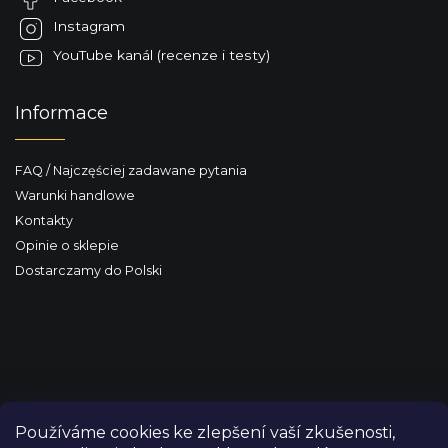
a
Instagram
YouTube kanál (recenze i testy)
Informace
FAQ / Najczęściej zadawane pytania
Warunki handlowe
Kontakty
Opinie o sklepie
Dostarczamy do Polski
Používáme cookies ke zlepšení vaší zkušenosti,