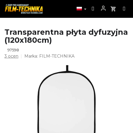
Przejść
Transparentna płyta dyfuzyjna
do
(120x180cm)
treści
97598
Średnia
3 ocen
Marka:
FILM-TECHNIKA
ocena
produktu
wynosi
4,7
na
5
gwiazdek.