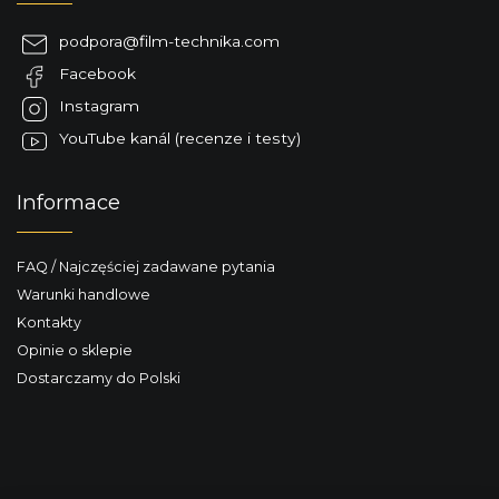
o
p
podpora
@
film-technika.com
k
Facebook
a
Instagram
YouTube kanál (recenze i testy)
Informace
FAQ / Najczęściej zadawane pytania
Warunki handlowe
Kontakty
Opinie o sklepie
Dostarczamy do Polski