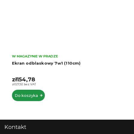
W MAGAZYNIE W PRADZE
Ekran odblaskowy 7w1 (110cm)
zł154,78
zł127,92 bez VAT
Do koszyka
S
Kontakt
t