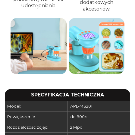
dodatkowych
udostępniania.
akcesoriów.
SPECYFIKACJA TECHNICZNA
Model:
APL-MS201
Powiększenie:
do 800×
Rozdzielczość zdjęć:
2 Mpx