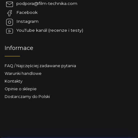
p
podpora
@
film-technika.com
k
Facebook
a
Instagram
YouTube kanál (recenze i testy)
Informace
FAQ / Najczęściej zadawane pytania
Warunki handlowe
Kontakty
Opinie o sklepie
Dostarczamy do Polski