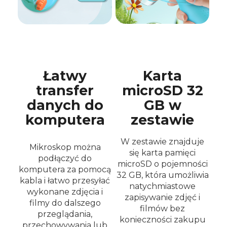
Łatwy
Karta
transfer
microSD 32
danych do
GB w
komputera
zestawie
W zestawie znajduje
Mikroskop można
się karta pamięci
podłączyć do
microSD o pojemności
komputera za pomocą
32 GB, która umożliwia
kabla i łatwo przesyłać
natychmiastowe
wykonane zdjęcia i
zapisywanie zdjęć i
filmy do dalszego
filmów bez
przeglądania,
konieczności zakupu
przechowywania lub