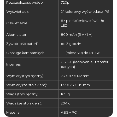
Rozdzielczość wideo:
720p
Wyświetlacz:
2" kolorowy wyświetlacz IPS
8× pierścieniowe światło
Oświetlenie:
LED
Akumulator:
800 mAh (5 V / 1 A)
Żywotność baterii:
do 3 godzin
Obsługa kart pamięci:
TF (microSD) do 128 GB
USB-C (ładowanie i transfer
Interfejs:
danych)
Wymiary (tryb ręczny):
73 × 87 × 132 mm
Wymiary (ze stojakiem):
132 × 73 × 115 mm
Waga (tryb ręczny):
109 g
Waga (ze stojakiem):
204 g
Materiał:
ABS + PC