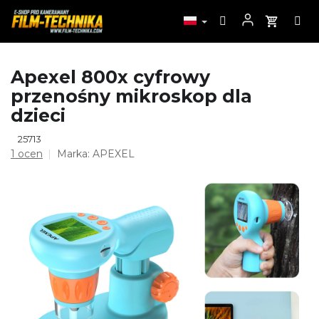
Przejść
Apexel 800x cyfrowy
do
przenośny mikroskop dla
treści
dzieci
25713
Średnia
1 ocen
Marka:
APEXEL
ocena
produktu
wynosi
5,0
na
5
gwiazdek.