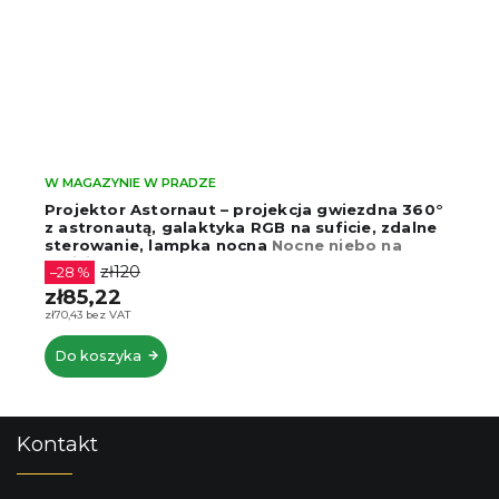
W MAGAZYNIE W PRADZE
Projektor Astornaut – projekcja gwiezdna 360°
z astronautą, galaktyka RGB na suficie, zdalne
sterowanie, lampka nocna
Nocne niebo na
suficie
zł120
–28 %
zł85,22
zł70,43 bez VAT
Do koszyka
S
Kontakt
t
o