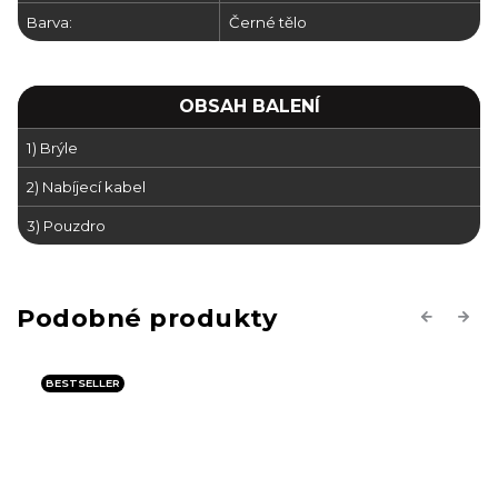
Barva:
Černé tělo
OBSAH BALENÍ
1)
Brýle
2) Nabíjecí kabel
3) Pouzdro
Previous
Next
BESTSELLER