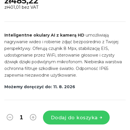
zł485,22
zł401,01 bez VAT
Cena
jednostkowa:
Inteligentne okulary AI z kamerą HD
umożliwiają
nagrywanie wideo i robienie zdjęć bezpośrednio z Twojej
perspektywy. Oferują czujnik 8 Mpx, stabilizację EIS,
udostępnianie przez WiFi, sterowanie głosowe i czysty
dźwięk dzięki podwójnym mikrofonom. Niebieska warstwa
ochronna filtruje szkodliwe światło. Odporność IP65
zapewnia niezawodne użytkowanie.
Możemy doręczyć do:
11. 8. 2026
Dodaj do koszyka