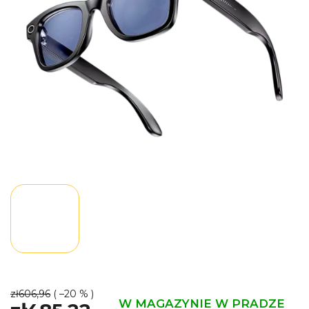
gwiazdek.
zł606,96
( –20 % )
W MAGAZYNIE W PRADZE