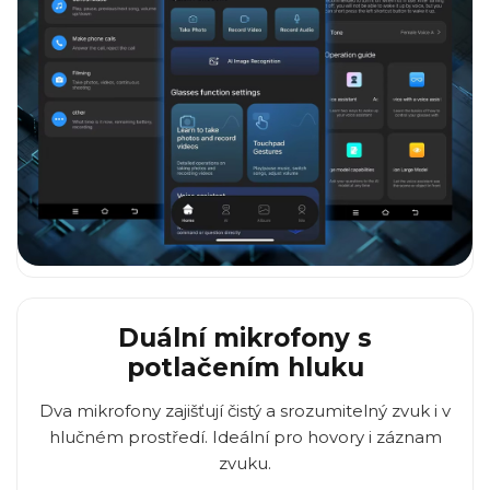
Duální mikrofony s
potlačením hluku
Dva mikrofony zajišťují čistý a srozumitelný zvuk i v
hlučném prostředí. Ideální pro hovory i záznam
zvuku.