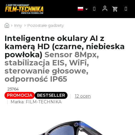
Przejść
Inny
Pozostałe gadżety
do
treści
Inteligentne okulary AI z
kamerą HD (czarne, niebieska
powłoka)
Sensor 8Mpx,
stabilizacja EIS, WiFi,
sterowanie głosowe,
odporność IP65
25764
PROMOCJA
BESTSELLER
Średnia
12 ocen
ocena
Marka:
FILM-TECHNIKA
produktu
wynosi
4,3
na
5