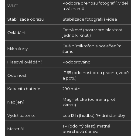
Podpora přenosu fotografií, videí
Wi-Fi:
a záznamů
Stabilizace obrazu:
Stabilizace fotografií i videa
Dotykové (posuv pro hlasitost,
Ovládání:
jedno kliknutí)
Duální mikrofon s potlačením
Mikrofony:
šumu
Hlasové ovládání:
Podporováno
IP65 (odolnost proti prachu, vodě
Odolnost:
a potu)
Kapacita baterie:
290 mAh
Magnetické (ochrana proti
Nabíjení:
zkratu)
Výdrž baterie:
cca 12 h (hudba), 7+ dní standby
TP (odolný plast), matná
Materiál:
povrchová úprava