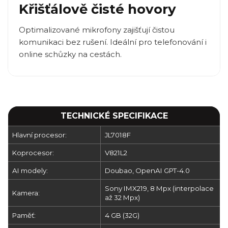
Křišťálově čisté hovory
Optimalizované mikrofony zajišťují čistou
komunikaci bez rušení. Ideální pro telefonování i
online schůzky na cestách.
TECHNICKÉ SPECIFIKACE
Hlavní procesor:
JL7018F
Koprocesor:
V821L2
AI modely:
Doubao, OpenAI GPT-4.0
Sony IMX219, 8 Mpx (interpolace
Kamera:
až 32 Mpx)
Paměť:
4 GB (32G)