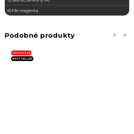
5) Jasnoczerwony filtr
6) Filtr magenta
Previous
Next
PROMOCJA
BESTSELLER