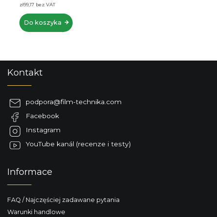
zł99,17 bez VAT
Do koszyka
S
Kontakt
t
o
p
podpora
@
film-technika.com
k
Facebook
a
Instagram
YouTube kanál (recenze i testy)
Informace
FAQ / Najczęściej zadawane pytania
Warunki handlowe