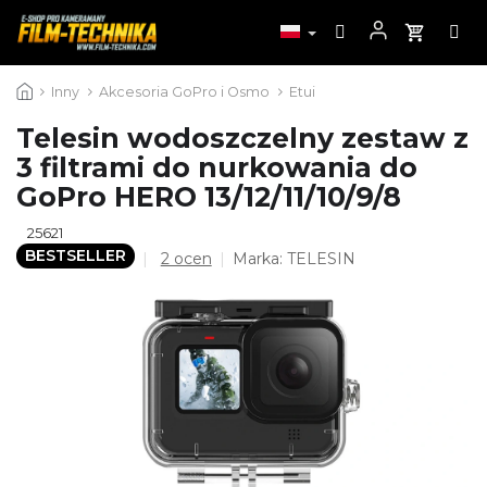
Przejść
Inny
Akcesoria GoPro i Osmo
Etui
do
treści
Telesin wodoszczelny zestaw z
3 filtrami do nurkowania do
GoPro HERO 13/12/11/10/9/8
25621
BESTSELLER
Średnia
2 ocen
Marka:
TELESIN
ocena
produktu
wynosi
5,0
na
5
gwiazdek.