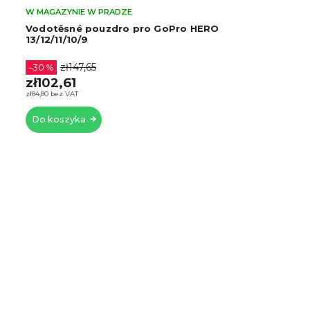
W MAGAZYNIE W PRADZE
Vodotěsné pouzdro pro GoPro HERO
13/12/11/10/9
zł147,65
–30 %
zł102,61
zł84,80 bez VAT
Do koszyka