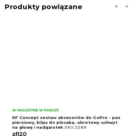
Produkty powiązane
Previous
Next
W MAGAZYNIE W PRADZE
KF Concept zestaw akcesoriów do GoPro - pas
piersiowy, klips do plecaka, obrotowy uchwyt
na głowę i nadgarstek
SKU.2289
zł120