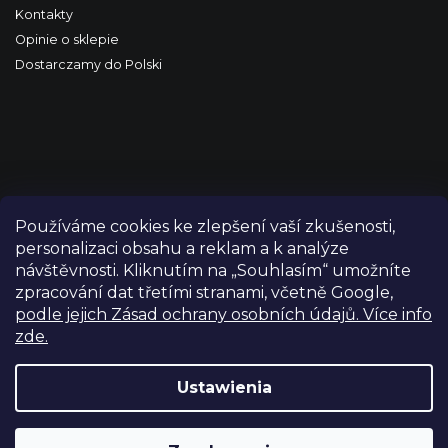
Kontakty
Opinie o sklepie
Dostarczamy do Polski
Používáme cookies ke zlepšení vaší zkušenosti,
personalizaci obsahu a reklam a k analýze
návštěvnosti. Kliknutím na „Souhlasím“ umožníte
zpracování dat třetími stranami, včetně Google,
podle jejich Zásad ochrany osobních údajů. Více info
zde.
Copyright 2026
FILM-TECHNIKA
. Wszystkie prawa
zastrzeżone.
Edytuj ustawienia plików cookie
Ustawienia
Grafický návrh vytvořil a nakódoval
Shoptetak.cz