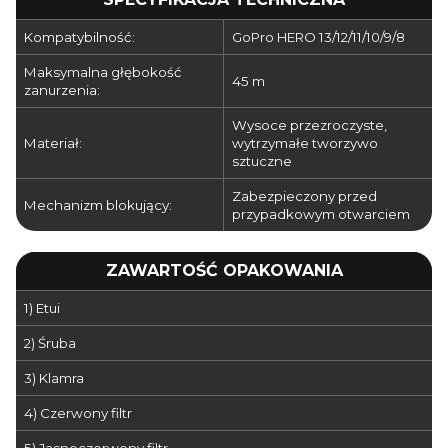
Kompatybilność:
GoPro HERO 13/12/11/10/9/8
Maksymalna głębokość
45 m
zanurzenia:
Wysoce przezroczyste,
Materiał:
wytrzymałe tworzywo
sztuczne
Zabezpieczony przed
Mechanizm blokujący:
przypadkowym otwarciem
ZAWARTOŚĆ OPAKOWANIA
1) Etui
2) Śruba
3) Klamra
4) Czerwony filtr