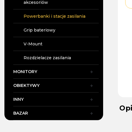
akcesoriów
Powerbanki i stacje zasilania
Grip bateriowy
V-Mount
Rozdzielacze zasilania
MONITORY
OBIEKTYWY
INNY
Op
BAZAR