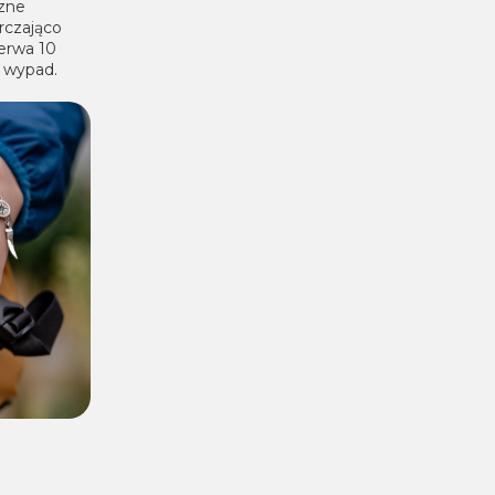
czne
rczająco
zerwa 10
 wypad.