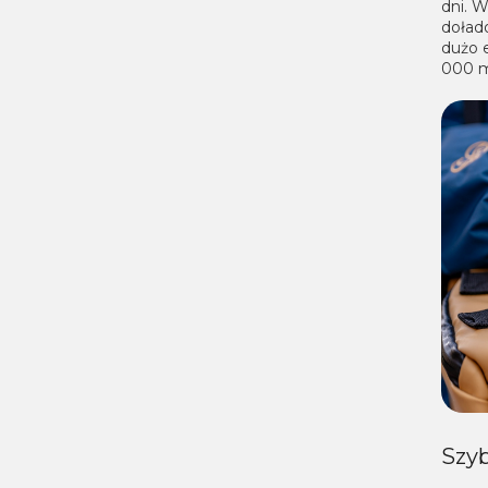
dni. 
doład
dużo e
000 m
Szyb