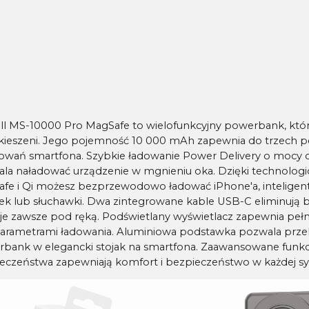
l MS-10000 Pro MagSafe to wielofunkcyjny powerbank, któr
 kieszeni. Jego pojemność 10 000 mAh zapewnia do trzech p
owań smartfona. Szybkie ładowanie Power Delivery o mocy 
la naładować urządzenie w mgnieniu oka. Dzięki technolog
fe i Qi możesz bezprzewodowo ładować iPhone'a, inteligen
ek lub słuchawki. Dwa zintegrowane kable USB-C eliminują b
je zawsze pod ręką. Podświetlany wyświetlacz zapewnia peł
arametrami ładowania. Aluminiowa podstawka pozwala przek
bank w elegancki stojak na smartfona. Zaawansowane funkc
eczeństwa zapewniają komfort i bezpieczeństwo w każdej syt