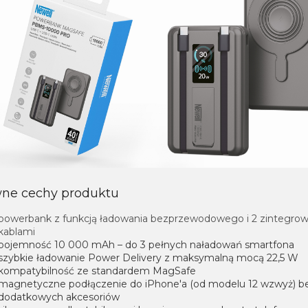
ne cechy produktu
powerbank z funkcją ładowania bezprzewodowego i 2 zintegro
kablami
pojemność 10 000 mAh – do 3 pełnych naładowań smartfona
szybkie ładowanie Power Delivery z maksymalną mocą 22,5 W
kompatybilność ze standardem MagSafe
magnetyczne podłączenie do iPhone'a (od modelu 12 wzwyż) b
dodatkowych akcesoriów