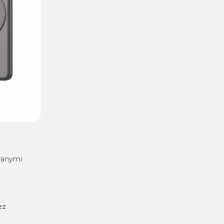
wanymi
ez