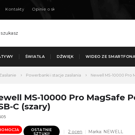
Kontakty
Opinie o sklepie
Dostarczamy do Polski
ATYWY
ŚWIATŁA
DŹWIĘK
WIDEO ZE SMARTFON
Zasilanie
Powerbanki i stacje zasilania
Newell MS-10000 Pro M
ewell MS-10000 Pro MagSafe P
SB-C (szary)
505
ROMOCJA
OSTATNIE
Średnia
2 ocen
Marka:
NEWELL
SZTUKI!