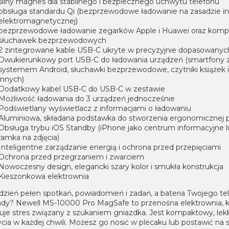
silny magnes dla stabilnego i bezpiecznego uchwytu telefonu
obsługa standardu Qi (bezprzewodowe ładowanie na zasadzie in
elektromagnetycznej)
bezprzewodowe ładowanie zegarków Apple i Huawei oraz komp
słuchawek bezprzewodowych
2 zintegrowane kable USB-C ukryte w precyzyjnie dopasowanych
Dwukierunkowy port USB-C do ładowania urządzeń (smartfony 
systemem Android, słuchawki bezprzewodowe, czytniki książek i
innych)
Dodatkowy kabel USB-C do USB-C w zestawie
Możliwość ładowania do 3 urządzeń jednocześnie
Podświetlany wyświetlacz z informacjami o ładowaniu
Aluminiowa, składana podstawka do stworzenia ergonomicznej 
Obsługa trybu iOS Standby (iPhone jako centrum informacyjne 
ramka na zdjęcia)
Inteligentne zarządzanie energią i ochrona przed przepięciami
Ochrona przed przegrzaniem i zwarciem
Nowoczesny design, elegancki szary kolor i smukła konstrukcja
Kieszonkowa elektrownia
dzień pełen spotkań, powiadomień i zadań, a bateria Twojego te
rady? Newell MS-10000 Pro MagSafe to przenośna elektrownia, k
nuje stres związany z szukaniem gniazdka. Jest kompaktowy, lekk
cia w każdej chwili. Możesz go nosić w plecaku lub postawić na s