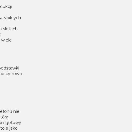
dukcji
atybilnych
 slotach
z
 wiele
podstawki
lub cyfrowa
lefonu nie
tóra
i i gotowy
tole jako