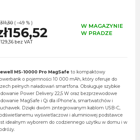
ł311,30
( –49 % )
W MAGAZYNIE
zł156,52
W PRADZE
ł129,36 bez VAT
ena
ednostkowa:
ewell MS-10000 Pro MagSafe
to kompaktowy
owerbank o pojemności 10 000 mAh, który oferuje do
rzech pełnych naładowań smartfona. Obsługuje szybkie
adowanie Power Delivery 22,5 W oraz bezprzewodowe
adowanie MagSafe i Qi dla iPhone'a, smartwatchów i
łuchawek. Dzięki dwóm zintegrowanym kablom USB-C,
odświetlanemu wyświetlaczowi i aluminiowej podstawce
est idealnym wyborem do codziennego użytku w domu i w
odróży.