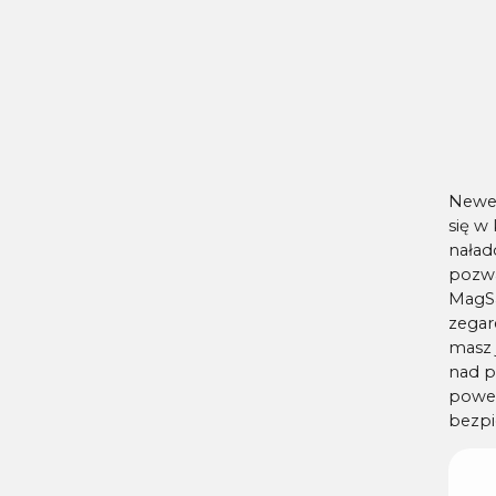
Newel
się w
naład
pozwa
MagSa
zegar
masz 
nad p
power
bezpi