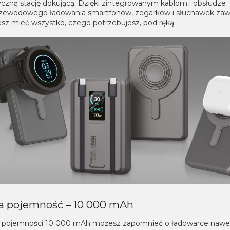
yczną stację dokującą. Dzięki zintegrowanym kablom i obsłudze
zewodowego ładowania smartfonów, zegarków i słuchawek za
esz mieć wszystko, czego potrzebujesz, pod ręką.
a pojemność – 10 000 mAh
i pojemności 10 000 mAh możesz zapomnieć o ładowarce nawet 