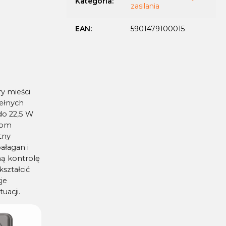
Kategoria
:
zasilania
EAN
:
5901479100015
y mieści
ełnych
do 22,5 W
iom
tny
ałagan i
ną kontrolę
ształcić
je
uacji.