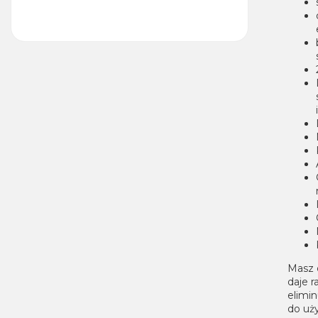
Masz 
daje 
elimi
do uży