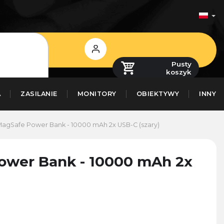
Zaloguj
się
Pusty
koszyk
A
ZASILANIE
MONITORY
OBIEKTYWY
INNY
agSafe Power Bank - 10000 mAh 2x USB-C (szary)
ower Bank - 10000 mAh 2x