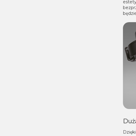
estet
bezpr
będzi
Duż
Dzięk