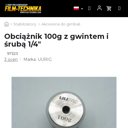
Przejść
Stabilizatory
Akcesoria do gimbali
do
treści
Obciążnik 100g z gwintem i
śrubą 1/4"
97323
Średnia
3 ocen
Marka:
UURIG
ocena
produktu
wynosi
5,0
na
5
gwiazdek.