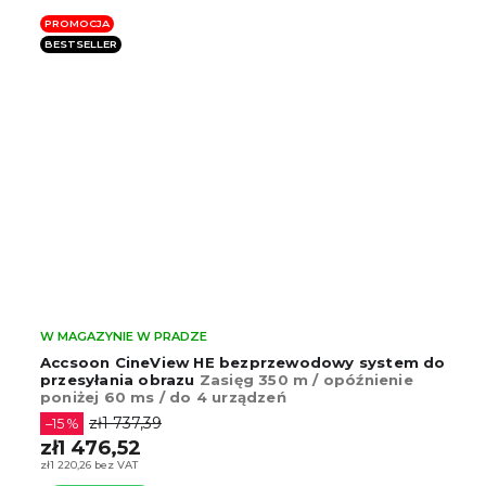
PROMOCJA
BESTSELLER
W MAGAZYNIE W PRADZE
Accsoon CineView HE bezprzewodowy system do
przesyłania obrazu
Zasięg 350 m / opóźnienie
poniżej 60 ms / do 4 urządzeń
zł1 737,39
–15 %
zł1 476,52
zł1 220,26 bez VAT