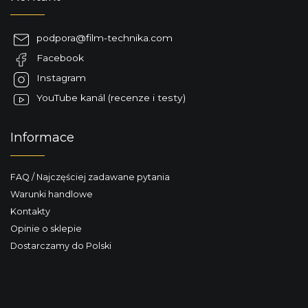
t
o
p
podpora
@
film-technika.com
k
Facebook
a
Instagram
YouTube kanál (recenze i testy)
Informace
FAQ / Najczęściej zadawane pytania
Warunki handlowe
Kontakty
Opinie o sklepie
Dostarczamy do Polski