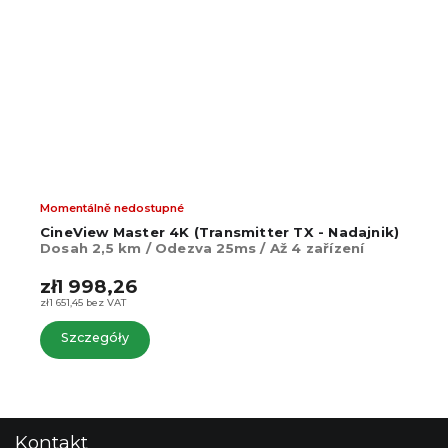
Momentálně nedostupné
CineView Master 4K (Transmitter TX - Nadajnik)
Dosah 2,5 km / Odezva 25ms / Až 4 zařízení
zł1 998,26
zł1 651,45 bez VAT
Szczegóły
S
Kontakt