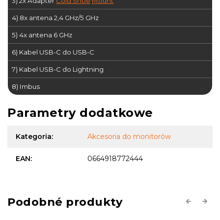
3) 2x Adapter
Cold Shoe
Mount
4) 8x antena 2,4 GHz/5 GHz
5) 4x antena 6 GHz
6) Kabel USB-C do USB-C
7) Kabel USB-C do Lightning
8) Imbus
Parametry dodatkowe
Kategoria
:
Akcesoria do monitorów
EAN
:
0664918772444
Previous
Next