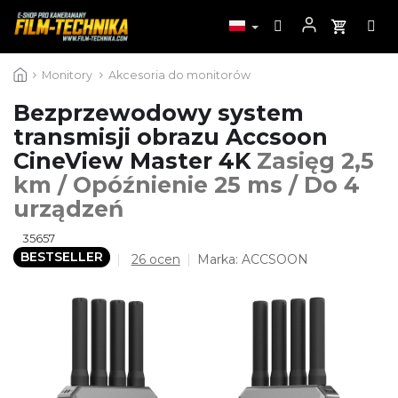
Przejść
Monitory
Akcesoria do monitorów
do
treści
Bezprzewodowy system
transmisji obrazu Accsoon
CineView Master 4K
Zasięg 2,5
km / Opóźnienie 25 ms / Do 4
urządzeń
35657
BESTSELLER
Średnia
26 ocen
Marka:
ACCSOON
ocena
produktu
wynosi
4,5
na
5
gwiazdek.