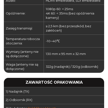
Audio:
HDMI embedded, SDI embedded
1080p 60: < 25ms
Opóźnienie:
4K 60: < 35ms (bez opóźnienia
kamery)
≥ 2,5 km (bez przeszkód, bez
Zasięg transmisji:
zakłóceń)
Temperatura robocza
-10~40℃
otoczenia:
Wymiary (anteny nie
130 mm x 95 mm x 32 mm
są dołączone):
Waga (anteny nie są
322g (nadajnik) / 320g (odbiornik)
dołączone):
ZAWARTOŚĆ OPAKOWANIA
1) Nadajnik (TX)
2) Odbiornik (RX)