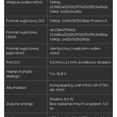
Wejście wideo HDMI:
1080p:
23,98/24/25/29,97/30/50/59,94/60p
1080i: 50/59,94/60i
Format wyjściowy SDI:
1080p: 24/25/30/50/60p Poziom A
4K (3840*2160):
Format wyjściowy
23,98/24/25/29,97/30/50/59,94/60p
HDMI:
1080p: 24/25/30/50/60p
Format wyjściowej
Identyczny z wejściem wideo
pętli HDMI:
HDMI
Port DC:
5,5 mm x 2,1 mm, środkowo dodatni
Napięcie prądu
7,4~16,8 V
stałego:
Kompatybilny z NP-F550, NP-F750,
Akumulator:
NP-F970
Średnio 6,5 W
Zużycie energii:
Bez zasilania innych urządzeń: 5,0
W