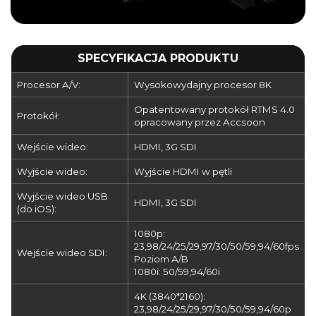
SPECYFIKACJA PRODUKTU
Procesor A/V:
Wysokowydajny procesor 8K
Opatentowany protokół RTMS 4.0
Protokół:
opracowany przez Accsoon
Wejście wideo:
HDMI, 3G SDI
Wyjście wideo:
Wyjście HDMI w pętli
Wyjście wideo USB
HDMI, 3G SDI
(do iOS):
1080p:
23,98/24/25/29,97/30/50/59,94/60fps
Wejście wideo SDI:
Poziom A/B
1080i: 50/59,94/60i
4K (3840*2160):
23,98/24/25/29,97/30/50/59,94/60p