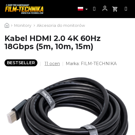
Przejść
Monitory
Akcesoria do monitorów
do
treści
Kabel HDMI 2.0 4K 60Hz
18Gbps (5m, 10m, 15m)
BESTSELLER
Średnia
11 ocen
Marka:
FILM-TECHNIKA
ocena
produktu
wynosi
4,4
na
5
gwiazdek.