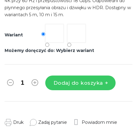
4K przy 60 Hz i przepustowości 18 Gbps. Odpowiedni do
płynnego przesyłania obrazu i dźwięku w HDR. Dostępny w
wariantach 5 m, 10 m i 15 m.
Wariant
Możemy doręczyć do:
Wybierz wariant
Dodaj do koszyka
Druk
Zadaj pytanie
Powiadom mnie