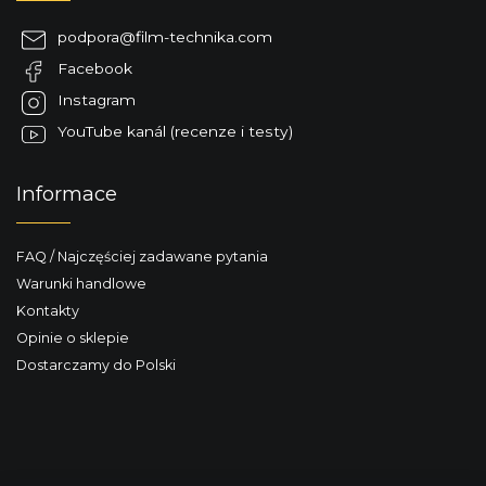
o
p
podpora
@
film-technika.com
k
Facebook
a
Instagram
YouTube kanál (recenze i testy)
Informace
FAQ / Najczęściej zadawane pytania
Warunki handlowe
Kontakty
Opinie o sklepie
Dostarczamy do Polski