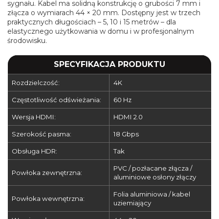
sygnału. Kabel ma solidną konstrukcję o grubości 7 mm i
złącza o wymiarach 44 × 20 mm. Dostępny jest w trzech
praktycznych długościach – 5, 10 i 15 metrów – dla
elastycznego użytkowania w domu i w profesjonalnym
środowisku.
SPECYFIKACJA PRODUKTU
Rozdzielczość:
4K
Częstotliwość odświeżania:
60 Hz
Wersja HDMI:
HDMI 2.0
Szerokość pasma:
18 Gbps
Obsługa HDR:
Tak
PVC / pozłacane złącza /
Powłoka zewnętrzna:
aluminiowe osłony złączy
Folia aluminiowa / kabel
Powłoka wewnętrzna:
uziemiający