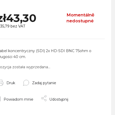
zł43,30
Momentálně
nedostupné
ł35,79 bez VAT
ena
ednostkowa:
abel koncentryczny (SDI) 2x HD-SDI BNC 75ohm o
ługości 40 cm.
ozycja została wyprzedana…
Druk
Zadaj pytanie
Powiadom mnie
Udostępnij