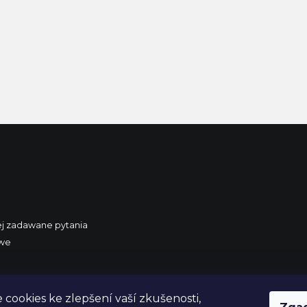
ej zadawane pytania
owe
 Polski
cookies ke zlepšení vaší zkušenosti,