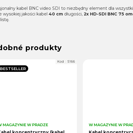
sjonalny kabel BNC video SDI to niezbędny element dla wszystk
e wysokiej jakości kabel
40 cm
długości,
2x HD-SDI BNC 75 o
listę.
Kod :
5166
BESTSELLER
W MAGAZYNIE W PRADZE
W MAGAZYNIE W PRA
Kabel koncentryczny (kabel
Kabel koncentrycz