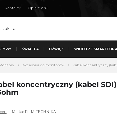
Kontakty
Opinie o sklepie
Dostarczamy do Polski
ATYWY
ŚWIATŁA
DŹWIĘK
WIDEO ZE SMARTFON
Monitory
Akcesoria do monitorów
Kabel koncentryczny (kab
abel koncentryczny (kabel SDI
5ohm
1
dnia
ocen
Marka:
FILM-TECHNIKA
ena