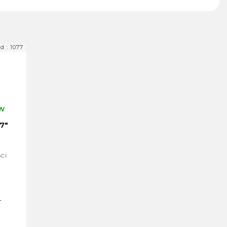
d :
1077
 W
 7"
I
 o
ci
ci
1