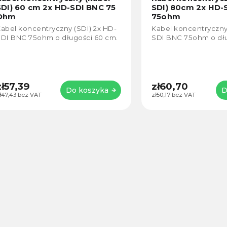
SDI) 60 cm 2x HD-SDI BNC 75
SDI) 80cm 2x HD-
Ohm
75ohm
abel koncentryczny (SDI) 2x HD-
Kabel koncentryczny 
DI BNC 75ohm o długości 60 cm.
SDI BNC 75ohm o dłu
zł57,39
zł60,70
Do koszyka
D
ł47,43 bez VAT
zł50,17 bez VAT