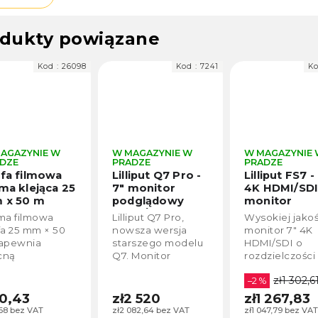
dukty powiązane
Kod :
26098
Kod :
7241
Ko
AGAZYNIE W
W MAGAZYNIE W
W MAGAZYNIE
DZE
PRADZE
PRADZE
fa filmowa
Lilliput Q7 Pro -
Lilliput FS7 -
ma klejąca 25
7" monitor
4K HDMI/SD
 x 50 m
podglądowy
monitor
ązowa)
HDMI/3G-SDI
podglądowy
ma filmowa
Lilliput Q7 Pro,
Wysokiej jakoś
rozdzielczoś
fa 25 mm × 50
nowsza wersja
monitor 7" 4K
1920x1200
+
apewnia
starszego modelu
HDMI/SDI o
Baterie a
cną
Q7. Monitor
rozdzielczości
nabíječka
yczepność,
podglądowy o
1920x1200.
zł1 302,6
we odrywanie i
rozdzielczości
–2 %
 pozostawia
1920x1200, wejścia
50,43
zł2 520
zł1 267,83
dów po
i wyjścia
,68 bez VAT
zł2 082,64 bez VAT
zł1 047,79 bez VAT