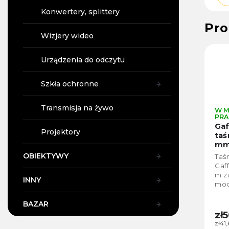
Konwertery, splittery
Pro
Wizjery wideo
Urządzenia do odczytu
Szkła ochronne
Transmisja na żywo
W M
PRA
Gaf
Projektory
taś
mm
(br
OBIEKTYWY
Taś
Gaf
m z
INNY
mo
prz
łat
BAZAR
nie
zł
śla
zł41