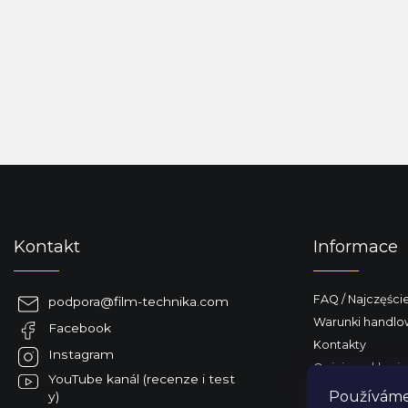
S
t
o
p
Kontakt
Informace
k
a
FAQ / Najczęści
podpora
@
film-technika.com
Warunki handl
Facebook
Kontakty
Instagram
Opinie o sklepie
YouTube kanál (recenze i test
Dostarczamy do
Používáme 
y)