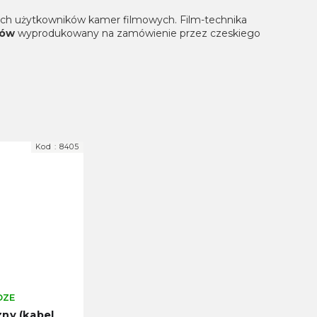
ich użytkowników kamer filmowych. Film-technika
mów
wyprodukowany na zamówienie przez czeskiego
Kod :
8405
DZE
ny (kabel