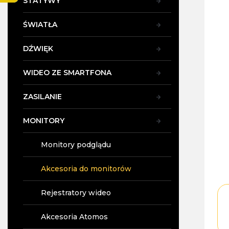
STATYWY
y
pro
wyn
ŚWIATŁA
5,0
na
5
DŹWIĘK
gwi
WIDEO ZE SMARTFONA
ZASILANIE
MONITORY
Monitory podglądu
Akcesoria do monitorów
Rejestratory wideo
Akcesoria Atomos