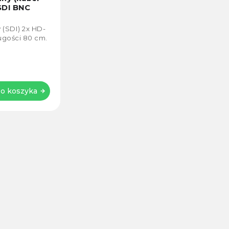
SDI BNC
(SDI) 2x HD-
gości 80 cm.
o koszyka