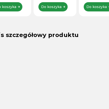
nięciu. Idealna
HDMI/SDI/USB,
zastosowań
obsługa 4K.
 koszyka
Do koszyka
Do koszyka
mowych,
ograficznych,
nicznych...
is szczegółowy produktu