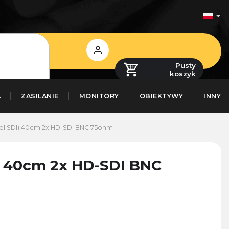
Zaloguj
się
Pusty
koszyk
A
ZASILANIE
MONITORY
OBIEKTYWY
INNY
el SDI) 40cm 2x HD-SDI BNC 75ohm
) 40cm 2x HD-SDI BNC