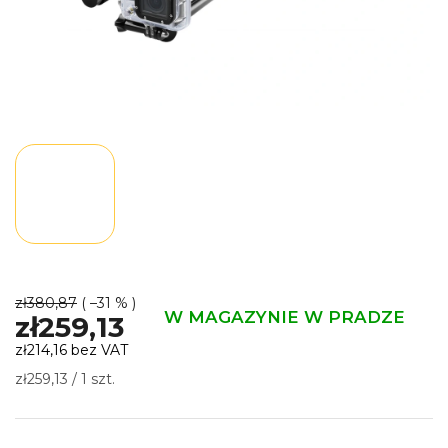
zł380,87
( –31 % )
W MAGAZYNIE W PRADZE
zł259,13
zł214,16 bez VAT
Cena
zł259,13 / 1 szt.
jednostkowa: