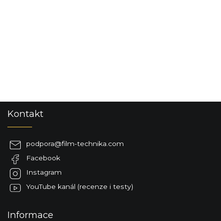
S
Kontakt
t
o
p
podpora
@
film-technika.com
k
Facebook
a
Instagram
YouTube kanál (recenze i testy)
Informace