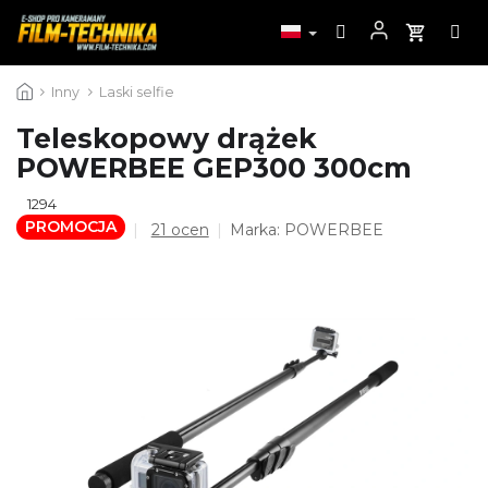
Przejść
Inny
Laski selfie
do
treści
Teleskopowy drążek
POWERBEE GEP300 300cm
1294
PROMOCJA
Średnia
21 ocen
Marka:
POWERBEE
ocena
produktu
wynosi
4,6
na
5
gwiazdek.