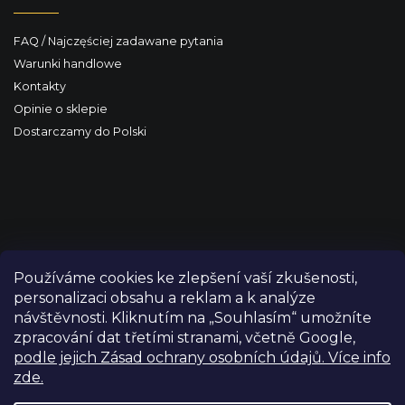
FAQ / Najczęściej zadawane pytania
Warunki handlowe
Kontakty
Opinie o sklepie
Dostarczamy do Polski
Používáme cookies ke zlepšení vaší zkušenosti,
personalizaci obsahu a reklam a k analýze
návštěvnosti. Kliknutím na „Souhlasím“ umožníte
zpracování dat třetími stranami, včetně Google,
podle jejich Zásad ochrany osobních údajů. Více info
zde.
Copyright 2026
FILM-TECHNIKA
. Wszystkie prawa
zastrzeżone.