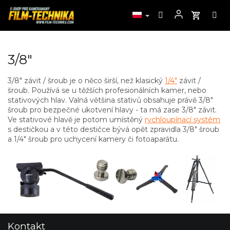
Przejść
3/8"
do
treści
3/8" závit / šroub je o něco širší, než klasický
1/4"
závit /
šroub. Používá se u těžších profesionálních kamer, nebo
stativových hlav. Valná většina stativů obsahuje právě 3/8"
šroub pro bezpečné ukotvení hlavy - ta má zase 3/8" závit.
Ve stativové hlavě je potom umístěný
rychloupínací systém
s destičkou a v této destičce bývá opět zpravidla 3/8" šroub
a 1/4" šroub pro uchycení kamery či fotoaparátu.
S
Kontakt