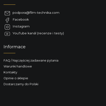
t
o
p
podpora
@
film-technika.com
k
Facebook
a
Instagram
YouTube kanál (recenze i testy)
Informace
FAQ / Najczęściej zadawane pytania
Warunki handlowe
Kontakty
Opinie o sklepie
Dostarczamy do Polski