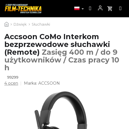
Przejść
Dźwięk
Słuchawki
do
treści
Accsoon CoMo Interkom
bezprzewodowe słuchawki
(Remote)
Zasięg 400 m / do 9
użytkowników / Czas pracy 10
h
99299
Średnia
4 ocen
Marka:
ACCSOON
ocena
produktu
wynosi
5,0
na
5
gwiazdek.