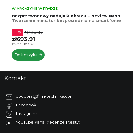
W MAGAZYNIE W PRADZE
Bezprzewodowy nadajnik obrazu CineView Nano
Tworzenie miniatur bezpośrednio na smartfonie
zł780,87
–11 %
zł693,91
zł573,48 bez VAT
Do koszyka
S
Kontakt
t
o
p
podpora
@
film-technika.com
k
Facebook
a
Instagram
YouTube kanál (recenze i testy)