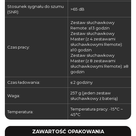
Stosunek sygnału do szumu
>65 dB
(SNR):
Zestaw słuchawkowy
Remote: ≥13 godzin
Zestaw słuchawkowy
Master (z 4 zestawami
słuchawkowymi Remote):
Czas pracy:
≥10 godzin
Zestaw słuchawkowy
Master (z 8 zestawami
słuchawkowymi Remote): ≥8
godzin
Czas ładowania:
≤ 2 godziny
257 g (jeden zestaw
Waga:
słuchawkowy z baterią)
Temperatura pracy: -15°C ~
Temperatura:
45°C
ZAWARTOŚĆ OPAKOWANIA