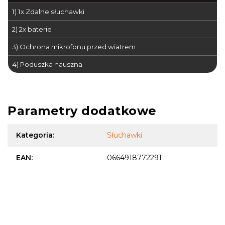
1) 1x Zdalne słuchawki
2) 2x baterie
3) Ochrona mikrofonu przed wiatrem
4) Poduszka nauszna
adapter audio
Parametry dodatkowe
Kategoria
:
Słuchawki
EAN
:
0664918772291