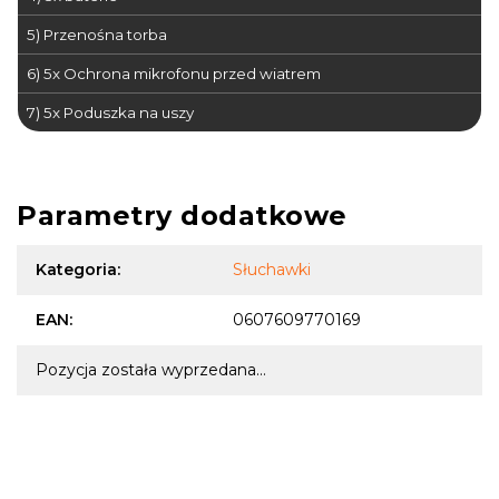
5) Przenośna torba
6) 5x Ochrona mikrofonu przed wiatrem
7) 5x Poduszka na uszy
adapter audio
Parametry dodatkowe
Kategoria
:
Słuchawki
EAN
:
0607609770169
Pozycja została wyprzedana…