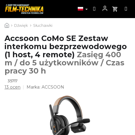
Przejść
Dźwięk
Słuchawki
do
treści
Accsoon CoMo SE Zestaw
interkomu bezprzewodowego
(1 host, 4 remote)
Zasięg 400
m / do 5 użytkowników / Czas
pracy 30 h
35717
Średnia
13 ocen
Marka:
ACCSOON
ocena
produktu
wynosi
4,5
na
5
gwiazdek.