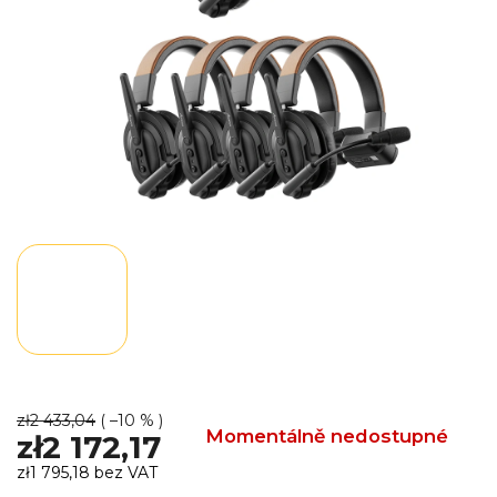
zł2 433,04
( –10 % )
Momentálně nedostupné
zł2 172,17
zł1 795,18 bez VAT