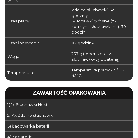
Zdalne słuchawki: 32
godziny
Czas pracy:
Słuchawki główne (z 4
zdalnymi słuchawkami): 30
godzin
Czas ładowania:
≤ 2 godziny
237 g (jeden zestaw
Waga:
słuchawkowy z baterią)
Temperatura pracy: -15°C ~
Temperatura:
45°C
ZAWARTOŚĆ OPAKOWANIA
1) 1x Słuchawki Host
2) 4x Zdalne słuchawki
3) Ładowarka baterii
4) 5x baterie