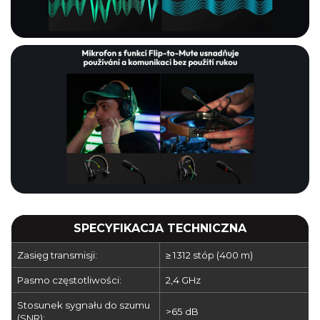
SPECYFIKACJA TECHNICZNA
Zasięg transmisji:
≥ 1312 stóp (400 m)
Pasmo częstotliwości:
2,4 GHz
Stosunek sygnału do szumu
>65 dB
(SNR):