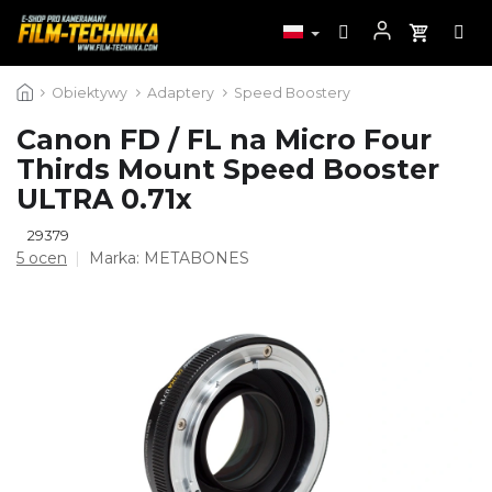
Przejść
Obiektywy
Adaptery
Speed Boostery
do
treści
Canon FD / FL na Micro Four
Thirds Mount Speed Booster
ULTRA 0.71x
29379
Średnia
5 ocen
Marka:
METABONES
ocena
produktu
wynosi
4,0
na
5
gwiazdek.