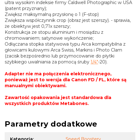
ultra wysokim indeksie firmy Caldwell Photographic w USA
(patent przyznany);
Zwiększ maksymalną przysłonę o 1 (F-stop)
Zwiększa współczynnik crop (obraz jest szerszy). - sprawia,
że obiektyw jest 0,71x szerszy;
Konstrukcja ze stopu aluminium i mosiądzu z
chromowaniem; satynowe wykończenie;
Odłączana stopka statywowa typu Arca kompatybilna z
głowicami kulowymi Arca Swiss, Markins i Photo Clam
(zacisk bezpośrednio lub przymocowanie do płytki
szybkiego uwalniania za pomocą śruby
1/4"
-20).
Adapter nie ma połączenia elektronicznego,
ponieważ jest to wersja dla Canon FD / FL, które są
manualnymi obiektywami.
Zawartość opakowania jest standardowa dla
wszystkich produktów Metabones.
Parametry dodatkowe
Kategoria
:
Speed Boostery