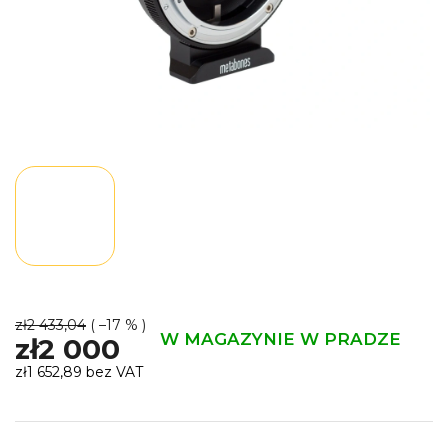
zł2 433,04
( –17 % )
W MAGAZYNIE W PRADZE
zł2 000
zł1 652,89 bez VAT
Cena
jednostkowa: