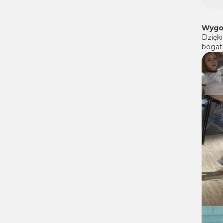
Wygod
Dzięki
bogats