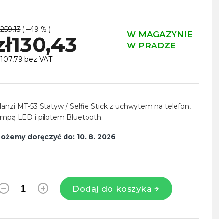
ł259,13
( –49 % )
W MAGAZYNIE
zł130,43
W PRADZE
ł107,79 bez VAT
ena
ednostkowa:
lanzi MT-53 Statyw / Selfie Stick z uchwytem na telefon,
ampą LED i pilotem Bluetooth.
ożemy doręczyć do:
10. 8. 2026
Dodaj do koszyka