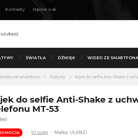
Kontakty
Opinie o sklepie
Dostarczamy do Polski
ATYWY
ŚWIATŁA
DŹWIĘK
WIDEO ZE SMARTFON
Wideo ze smartfona
Statywy
Kijek do selfie Anti-Shake z u
ijek do selfie Anti-Shake z uc
elefonu MT-53
340
Średnia
10 ocen
Marka:
ULANZI
ROMOCJA