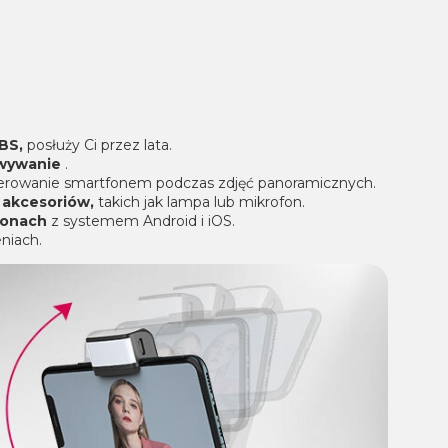
BS,
posłuży Ci przez lata.
owywanie
.
sterowanie smartfonem podczas zdjęć panoramicznych.
akcesoriów,
takich jak lampa lub mikrofon.
fonach
z systemem Android i iOS.
niach.