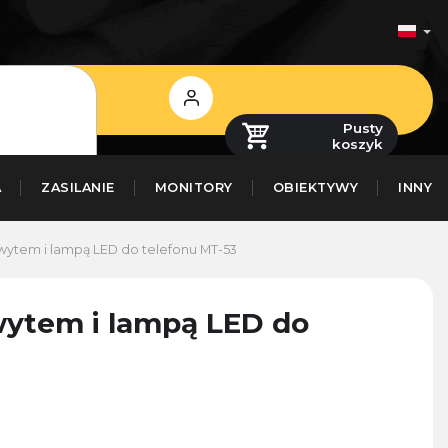
Zaloguj
się
Pusty
koszyk
A
ZASILANIE
MONITORY
OBIEKTYWY
INNY
chwytem i lampą LED do telefonu MT-53
hwytem i lampą LED do