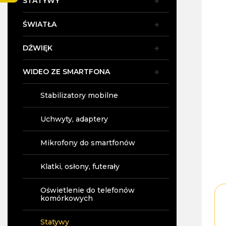
STATYWY
y
ŚWIATŁA
DŹWIĘK
WIDEO ZE SMARTFONA
Stabilizatory mobilne
Uchwyty, adaptery
Mikrofony do smartfonów
Klatki, osłony, futerały
Oświetlenie do telefonów
komórkowych
Statywy