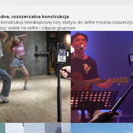
na, rozszerzalna konstrukcja
 konstrukcji teleskopowej rury statyw do selfie można rozszerzy
zy widok na selfie i zdjęcia grupowe.