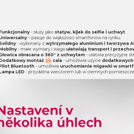
Funkcjonalny
- służy jako
statyw, kijek do selfie i uchwyt
.
Uniwersalny
– pasuje do większości smartfonów na rynku.
Solidny
- wykonany z
wytrzymałego aluminium i tworzywa A
Mobilny
- małe wymiary i waga
ułatwiają transport i przech
Głowica obracana o 360° z uchwytem
- ułatwia precyzyjne 
Dodatkowy montaż
1/4
cala
- umożliwia użycie
dodatkowych 
Pilot Bluetooth
- umożliwia
uruchomienie migawki w smart
Lampa LED
- przydatna wieczorem lub w ciemnych pomieszcze