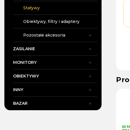
Statywy
Obiektywy, filtry i adaptery
Pozostałe akcesoria
ZASILANIE
MONITORY
OBIEKTYWY
Pro
INNY
86
Kod :
25390
Kod :
25587
BAZAR
Momentálně
W MAGAZYNIE W
W M