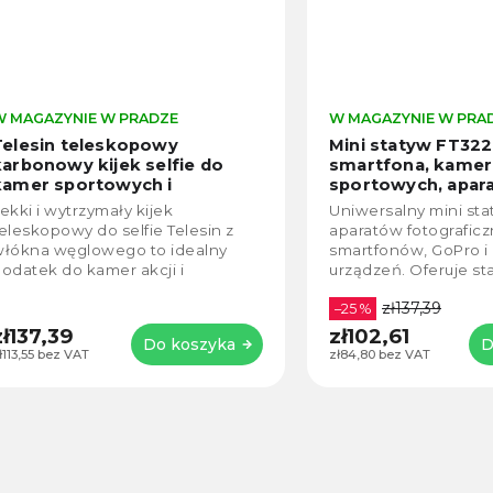
W MAGAZYNIE W PRADZE
W MAGAZYNIE W PRA
Telesin teleskopowy
Mini statyw FT322
karbonowy kijek selfie do
smartfona, kamer
kamer sportowych i
sportowych, apar
smartphone (25-116 cm)
fotograficznych
S
ekki i wytrzymały kijek
Uniwersalny mini st
zpracování, uchyc
eleskopowy do selfie Telesin z
aparatów fotograficz
GoPro i Smartpho
łókna węglowego to idealny
smartfonów, GoPro i
odatek do kamer akcji i
urządzeń. Oferuje st
anoramicznych. Oferuje
konstrukcję, antypo
zł137,39
egulowaną długość 25–116 cm,
nóżki, bezprzewod
–25 %
ysoką...
sterowanie o zasięgu.
zł137,39
zł102,61
Do koszyka
D
ł113,55 bez VAT
zł84,80 bez VAT