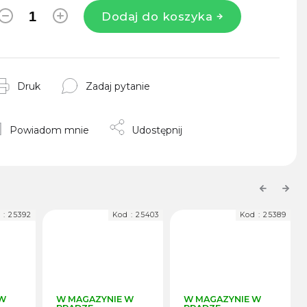
Dodaj do koszyka
Druk
Zadaj pytanie
Powiadom mnie
Udostępnij
Previous
Next
 :
25392
Kod :
25403
Kod :
25389
 W
W MAGAZYNIE W
W MAGAZYNIE W