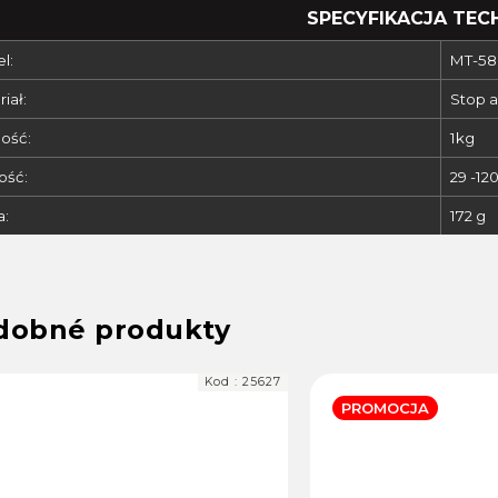
SPECYFIKACJA TEC
l:
MT-58
iał:
Stop a
ość:
1kg
ość:
29 -12
:
172 g
Kod :
25627
PROMOCJA