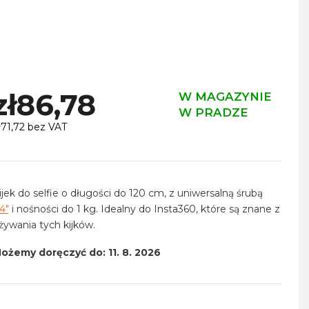
zł86,78
W MAGAZYNIE
W PRADZE
ł71,72 bez VAT
ena
ednostkowa:
ijek do selfie o długości do 120 cm, z uniwersalną śrubą
/4"
i nośności do 1 kg. Idealny do Insta360, które są znane z
żywania tych kijków.
ożemy doręczyć do:
11. 8. 2026