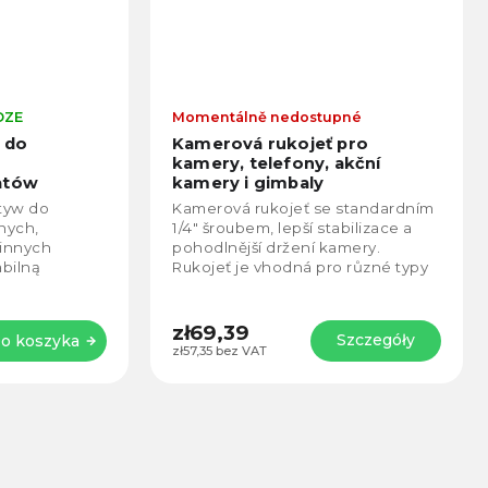
DZE
Momentálně nedostupné
 do
Kamerová rukojeť pro
kamery, telefony, akční
atów
kamery i gimbaly
olidní
atyw do
Kamerová rukojeť se standardním
ení pro
nych,
1/4" šroubem, lepší stabilizace a
ne
 innych
pohodlnější držení kamery.
abilną
Rukojeť je vhodná pro různé typy
ślizgowe
kamer a příslušenství.
owe
..
zł69,39
Szczegóły
o koszyka
zł57,35 bez VAT