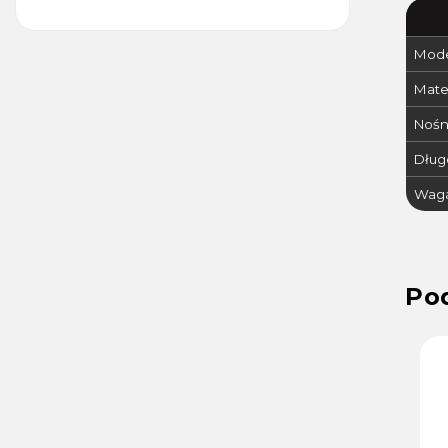
Mode
Mater
Nośn
Dług
Waga
Kod :
14423
Kod :
37465