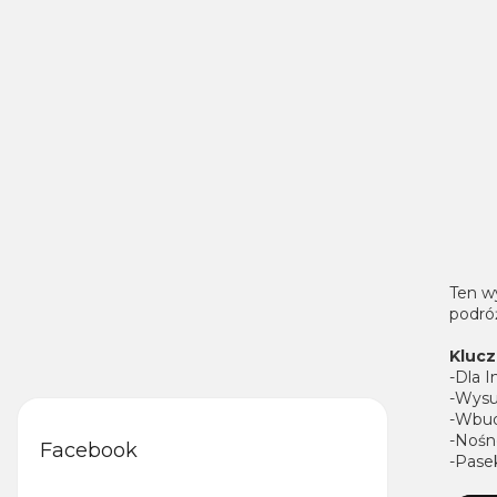
Ten wy
podró
Klucz
-Dla 
-Wysu
-Wbu
-Nośn
Facebook
-Pase