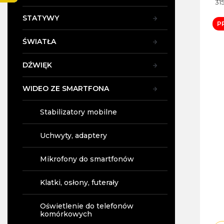
z
31
n
STATYWY
y
P
ŚWIATŁA
DŹWIĘK
WIDEO ZE SMARTFONA
Stabilizatory mobilne
Uchwyty, adaptery
Mikrofony do smartfonów
Klatki, osłony, futerały
Oświetlenie do telefonów
komórkowych