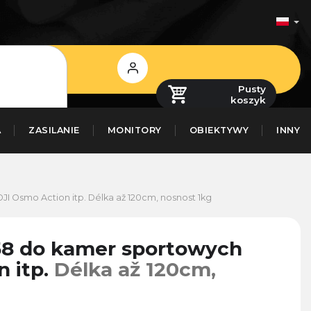
Zaloguj
się
Pusty
koszyk
A
ZASILANIE
MONITORY
OBIEKTYWY
INNY
DJI Osmo Action itp.
Délka až 120cm, nosnost 1kg
-58 do kamer sportowych
n itp.
Délka až 120cm,