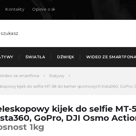
Kontakty
Opinie o sklepie
Dostarczamy do Polski
ATYWY
ŚWIATŁA
DŹWIĘK
WIDEO ZE SMARTFON
Wideo ze smartfona
Statywy
skopowy kijek do selfie MT-58 do kamer sportowych Insta360, GoPro, 
eleskopowy kijek do selfie MT
nsta360, GoPro, DJI Osmo Actio
osnost 1kg