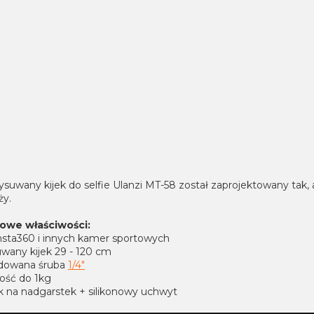
suwany kijek do selfie Ulanzi MT-58 został zaprojektowany tak, 
ży.
owe właściwości:
Insta360 i innych kamer sportowych
wany kijek 29 - 120 cm
dowana śruba
1/4"
ość do 1kg
k na nadgarstek + silikonowy uchwyt