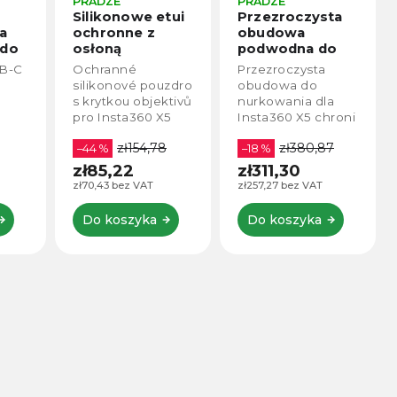
PRADZE
PRADZE
Silikonowe etui
Przezroczysta
a
ochronne z
obudowa
 do
osłoną
podwodna do
obiektywu do
Insta360 X5
B-C
Ochranné
Przezroczysta
Insta360 X5
silikonové pouzdro
obudowa do
s krytkou objektivů
nurkowania dla
pro Insta360 X5
Insta360 X5 chroni
zapewnia
kamerę do
zł154,78
zł380,87
ób
niezawodną
–44 %
głębokości 50 m i
–18 %
ochronę kamery
umożliwia płynne
zł85,22
zł311,30
óch
przed
nagrywanie w
zł70,43 bez VAT
zł257,27 bez VAT
zarysowaniami,
360° bez
kurzem i drobnymi
widocznych
Do koszyka
Do koszyka
uderzeniami.
przejść. Idealny do
wnia
Miękki i
podwodnych
wytrzymały...
przygód,...