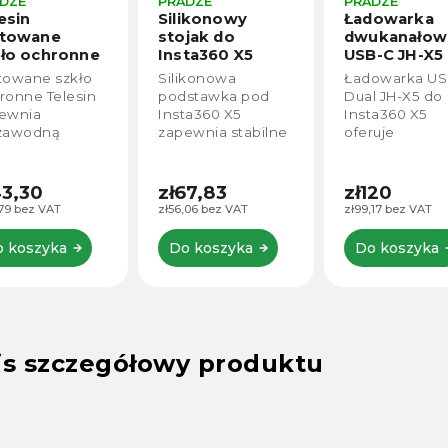
DZE
PRADZE
PRADZE
esin
Silikonowy
Ładowarka
rtowane
stojak do
dwukanałow
ło ochronne
Insta360 X5
USB-C JH-X5
Insta360 X4,
Insta360 X5
towane szkło
Silikonowa
Ładowarka US
S6-FLM-04-
ronne Telesin
podstawka pod
Dual JH-X5 do
ewnia
Insta360 X5
Insta360 X5
zawodną
zapewnia stabilne
oferuje
ronę
i bezpieczne
kompaktowy i
wietlacza
podparcie dla
wydajny spos
ery Insta360
kamery na każdej
efektywnego
43,30
zł67,83
zł120
 Insta360 X5
powierzchni. Jest
ładowania dw
,79 bez VAT
zł56,06 bez VAT
zł99,17 bez VAT
ed
idealna do użytku
akumulatorów
ysowaniami,
w domu, w
jednocześnie.
 koszyka
Do koszyka
Do koszyka
dem i drobnymi
samochodzie i w
Magnetyczna
rzeniami.
terenie....
pokrywa zape
howuje
bezpieczne...
oką...
is szczegółowy produktu