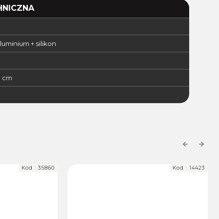
HNICZNA
luminium + silikon
0 cm
Previous
Next
Kod :
35860
Kod :
14423