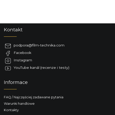
S
Kontakt
t
o
p
podpora
@
film-technika.com
k
Facebook
a
Instagram
YouTube kanál (recenze i testy)
Informace
FAQ / Najczęściej zadawane pytania
Warunki handlowe
Kontakty