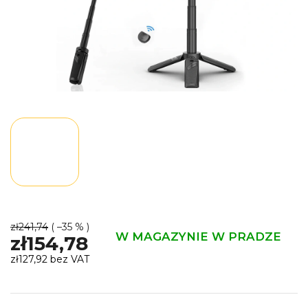
zł241,74
( –35 % )
W MAGAZYNIE W PRADZE
zł154,78
zł127,92 bez VAT
Cena
jednostkowa: