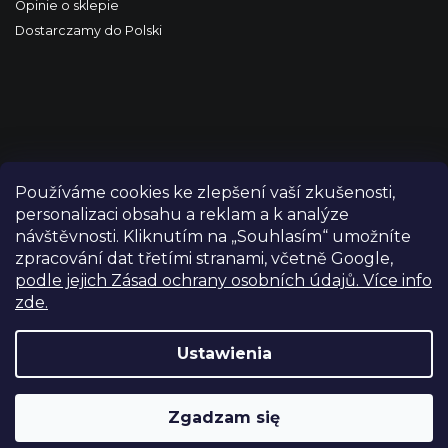
Opinie o sklepie
Dostarczamy do Polski
Používáme cookies ke zlepšení vaší zkušenosti,
personalizaci obsahu a reklam a k analýze
návštěvnosti. Kliknutím na „Souhlasím“ umožníte
zpracování dat třetími stranami, včetně Google,
podle jejich Zásad ochrany osobních údajů. Více info
zde.
Copyright 2026
FILM-TECHNIKA
. Wszystkie prawa
zastrzeżone.
Edytuj ustawienia plików cookie
Ustawienia
Grafický návrh vytvořil a nakódoval
Shoptetak.cz
Zgadzam się
Opracował Shoptet