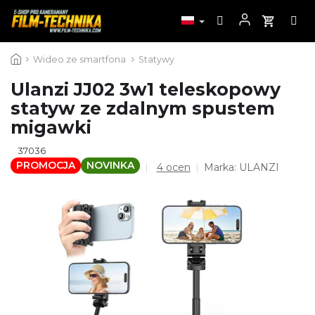
Przejść
Wideo ze smartfona
Statywy
do
treści
Ulanzi JJ02 3w1 teleskopowy
statyw ze zdalnym spustem
migawki
37036
PROMOCJA
NOVINKA
Średnia
4 ocen
Marka:
ULANZI
ocena
produktu
wynosi
4,8
na
5
gwiazdek.