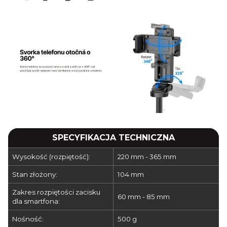
SPECYFIKACJA TECHNICZNA
Wysokość (rozpiętość):
220 mm - 365 mm
Stan złożony:
104 mm
Zakres rozpiętości zacisku
60 mm - 85 mm
dla smartfona:
Nośność:
500 g