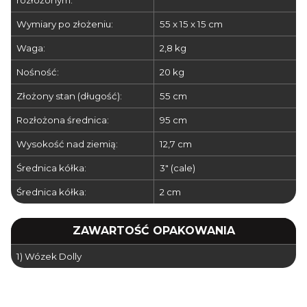
rozłożonym:
Wymiary po złożeniu:
55 x 15 x 15 cm
Waga:
2,8 kg
Nośność:
20 kg
Złożony stan (długość):
55 cm
Rozłożona średnica:
95 cm
Wysokość nad ziemią:
12,7 cm
Średnica kółka:
3" (cale)
Średnica kółka:
2 cm
ZAWARTOŚĆ OPAKOWANIA
1) Wózek Dolly