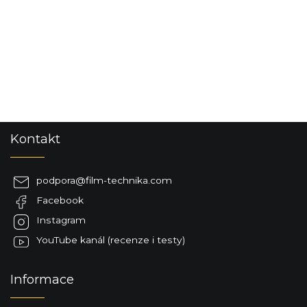
S
Kontakt
t
o
p
podpora
@
film-technika.com
k
Facebook
a
Instagram
YouTube kanál (recenze i testy)
Informace