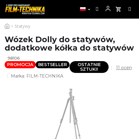
Przejść
Statywy
do
treści
Wózek Dolly do statywów,
dodatkowe kółka do statywów
98106
PROMOCJA
BESTSELLER
OSTATNIE
Średnia
11 ocen
SZTUKI!
ocena
Marka:
FILM-TECHNIKA
produktu
wynosi
4,6
na
5
gwiazdek.