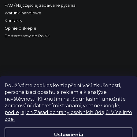
FAQ / Najczęściej zadawane pytania
Warunki handlowe
Kontakty
Opinie o sklepie
Dostarczamy do Polski
Používáme cookies ke zlepšení vaší zkušenosti,
personalizaci obsahu a reklam a k analýze
návštěvnosti. Kliknutím na „Souhlasím“ umožníte
zpracování dat třetími stranami, včetně Google,
podle jejich Zásad ochrany osobních údajů. Více info
zde.
Copyright 2026
FILM-TECHNIKA
. Wszystkie prawa
zastrzeżone.
Edytuj ustawienia plików cookie
Ustawienia